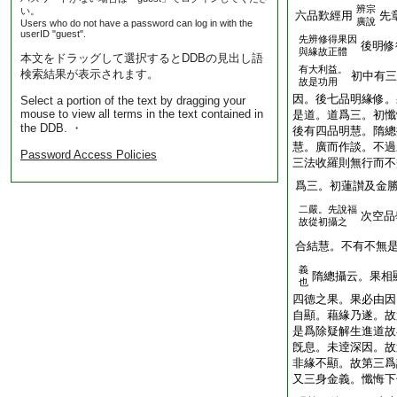
辨宗
い。
六品歎經用
先
廣說
Users who do not have a password can log in with the
userID "guest".
先辨修得果因
後明修
與緣故正體
本文をドラッグして選択するとDDBの見出し語
有大利益。
検索結果が表示されます。
初中有三
故是功用
因。後七品明緣修。
Select a portion of the text by dragging your
mouse to view all terms in the text contained in
是道。道爲三。初懺
the DDB. ・
後有四品明慧。隋總
慧。廣而作談。不過
Password Access Policies
三法收羅則無行而不
爲三。初蓮讃及金
二嚴。先說福
次空品
故從初攝之
合結慧。不有不無
義
隋總攝云。果相
也
四德之果。果必由因
自顯。藉緣乃遂。故
是爲除疑解生進道故
旣息。未逹深因。故
非緣不顯。故第三爲
又三身金義。懺悔下