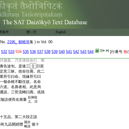
佛常何故不言常住品耶。
十。應身非湛然常。壽量
身在品初故。又如大經長
非定常。故彼文言。雖非常
用条件
使い方
English
見如如遍滿。問。𣵀槃言壽
壽量品。有何異耶。答。通
No.
2196_
願曉等
集 ) in Vol. 00
常住故。別言。大經初明
法身。法花此敎。同顯三
532
533
534
535
536
537
538
539
540
541
542
543
544
[行番号:
無
/
答。此亦例前。通同別殊。故
訶迦葉。乃至便捨命行。唯
佛告波旬。是後三
1
日當
定意三昧。捨命住壽。此二
業所引曰命。現緣所引曰
一報命根不斷住故。名命
六道。名壽者相。此意局
通談。三世流轉曰壽。或就
莊興取
但隨語便而名壽量
之。沼
十五品。第二大段正說
開宗
初有九品開經體
後十
略說