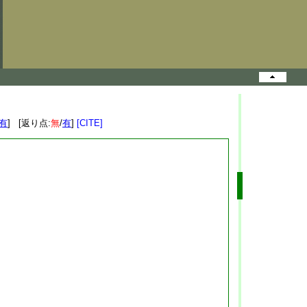
有
] [返り点:
無
/
有
]
[CITE]