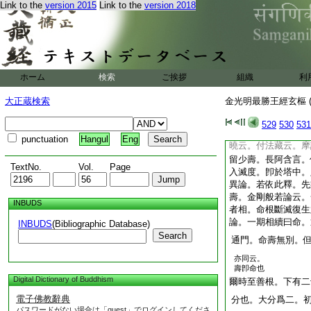
Link to the
version 2015
Link to the
version 2018
云壽。羅摩加云
量。具如彼也
三決疑者。問。旣明
答。信相正疑應身八
之名。生在應身。應
壽品。亦明應身。又
ホーム
検索
ご挨拶
組織
利
住。非念念滅。初地
命品。法花及此。云
大正蔵検索
金光明最勝王經玄樞 (
論無異。倶顯三身之
應身。金剛身品下明
529
530
531
佛。問。壽與命何。
punctuation
Hangul
Eng
曉云。付法藏云。摩
留少壽。長阿含言。
TextNo.
Vol.
Page
入滅度。卽於塔中。
異論。若依此釋。先
壽。金剛般若論云。
INBUDS
者相。命根斷滅復生
論。一期相續曰命。
INBUDS
(Bibliographic Database)
Search
通門。命壽無別。
亦同云。
壽卽命也
Digital Dictionary of Buddhism
爾時至善根。下有二
電子佛教辭典
分也。大分爲二。
パスワードがない場合は「guest」でログインしてくださ