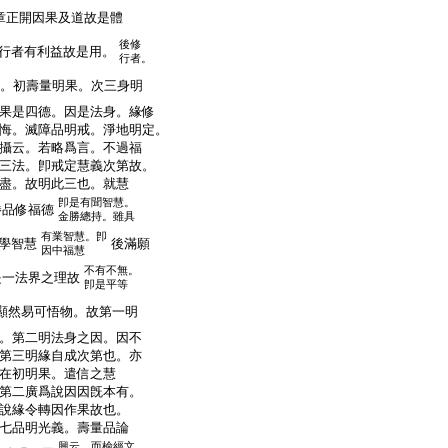
章正開因果及道故是體
後修
行者有利益故是用。
行者。
。初壽量明果。次三身明
果是四德。因是法身。緣修
悔。滅障品明戒。淨地明定。
攝云。若略爲言。不過福
三法。卽戒定慧義次第故。
盡。故明此三也。就慧
卽是有聞智慧。
勝品修福德
金勝總持。雖具
有業智慧。卽
學智慧
後滿願
因中福慧
不有不無。
是一法界之理故
卽是平等
顯然易可悟物。故第一明
。第二明法身之因。因不
第三明緣自成次第也。亦
在初明果。遣信之慧
第二廣爲說因因旣本有。
說緣令轉因作果故也。
七品明光義。壽量品論
興云。而檢經文。