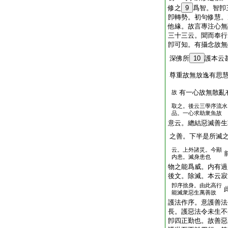
修之
9
爲智。智卽
卽轉勢。初句修慧。
他緣。故言專注心無
三十三云。聞而奉行
卽可知。有攝念故無
深佛所
10
護本云
尊重故無放逸有思
有一心故無散亂
故
取之。後云三學序流水
品。一心求助衆魚故
意云。總結惡滅善生
之善。下半是所滅
云。上外諸災。今顯
内患。滅身患也
物之能爲威。内有過
後文。除滅。本云寂
卽序捨身。由此高行
能滅衆惡生萬善故
護法作序。意護善法
長。護惡法令未生不
卽四正勤也。故善惡