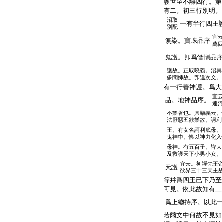
護世至不離四行。第
有二。初三行別明。
沼取
一有半行四王
別配
宜
無染。寶珠品序
萬
鬼護。卽爲僧愼品
護故。正取曉義。沼興
多聞姉故。卽違次文。
有一行善神護。爲大
宜
品。地神品序。
連
不樂著也。興顯義云。
法厭惡五欲樂故。訶利
王。有女名訶利底母。
鬼神中。佛以神力化入
母神。有五百子。皆大
及救護天下小男小女。
宜云。初禪梵王
天護
欲界三十三天主
等幷爲四王已下乃至
可見。依此故知有二
爲上總持序。以此
若爾文中何故不見如