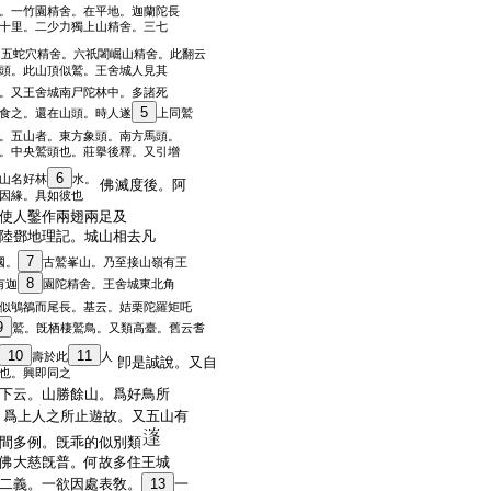
。一竹園精舍。在平地。迦蘭陀長
十里。二少力獨上山精舍。三七
。五蛇穴精舍。六祇闍崛山精舍。此翻云
頭。此山頂似鷲。王舍城人見其
。又王舍城南尸陀林中。多諸死
5
食之。還在山頭。時人遂
上同鷲
。五山者。東方象頭。南方馬頭。
。中央鷲頭也。莊擧後釋。又引增
6
山名好林
水。
佛滅度後。阿
因緣。具如彼也
使人鑿作兩翅兩足及
陸鄧地理記。城山相去凡
7
國。
古鷲峯山。乃至接山嶺有王
8
有迦
園陀精舍。王舍城東北角
似鴝鵅而尾長。基云。姞栗陀羅矩吒
9
鷲。旣栖棲鷲鳥。又類高臺。舊云耆
10
11
壽於此
人
卽是誠說。又自
也。興即同之
下云。山勝餘山。爲好鳥所
。爲上人之所止遊故。又五山有
間多例。旣乖的似別類
佛大慈旣普。何故多住王城
二義。一欲因處表敎。
13
一