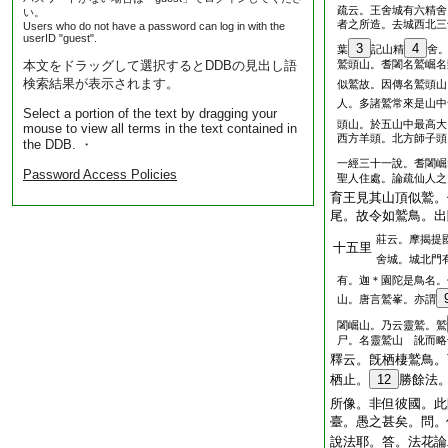
疏云。王舍城有六精舍
い。
者之所造。去城西北三
Users who do not have a password can log in with the
userID "guest".
3
4
葉
記山精
舍
本文をドラッグして選択するとDDBの見出し語
鷲頭山。耆闍名鷲崛名
検索結果が表示されます。
似鷲故。因傳名鷲頭山
人。多諸鷲常來是山中
Select a portion of the text by dragging your
頭山。於五山中最高大
mouse to view all terms in the text contained in
西方羊頭。北方師子頭
the DDB. ・
一經三十一說。耆闍崛
Password Access Policies
聖人住處。論疏仙人之
育王見其山頂似鷲。
尾。故令如鷲鳥。出
莊云。摩揭提
十五里
舍城。城北門
有。迦＊園陀是鳥名。
山。唐言鷲峯。亦謂
闍崛山。乃云靈鷲。鷲
尸。名靈鷲山 訛而略
釋云。旣栖棲鷲鳥。
栖止。
12
勝餘法
所像。非但彼國。此
臺。愚之甚矣。問。
說法耶。答。法花論