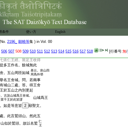
中止住。是故名王舍城
王在上茅
三婆藪之子名曰廣
寒林也
見有五山周匝。是王元起
。四有言。有王失於正道。
退思補過。後還共治國。
用条件
使い方
English
五眞諦三藏引律毘婆
。相承卜居住此五山。故
No.
2196_
願曉等
集 ) in Vol. 00
律毘婆沙云。昔有四
17
王
分。於此五山起舍守
506
507
508
509
510
511
512
513
514
515
516
517
518
[行番号:
無
/
。故名王舍。前謂人王起
七依仁王經。斑足王收得
從多王作名。餘城無此
基云。祟山四
舍。五山周匝如城
周爲外墎
擧名王舍城。問。若兩事
有城山二處。答。得王舍
王於五山之内別更起
云。古說山城爲王舍城。
山城爲王
云置千王於此皆謬
。如是等意皆
2
顯聖文。
處。此言鷲頭山。然此五
仁
一山似於鷲頭。故以名鷲
王