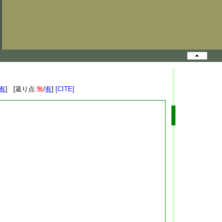
有
] [返り点:
無
/
有
]
[CITE]