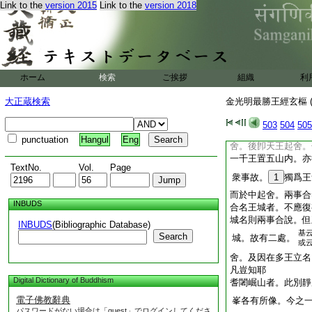
Link to the
version 2015
Link to the
version 2018
匝如城。卽作宮殿於
基取此云。初頻婆娑羅
城。頻遭火害。因此遷
車。嗣位爲王。乃至
造宮舍故。名王舍城
千國共廢置此五山。
ホーム
検索
ご挨拶
組織
利
故名此城以爲王舍。
沙云。凡轉輪王出世
大正蔵検索
金光明最勝王經玄樞 (
獨詺此處爲王舍。六
共攢乳海覓得甘露未
503
504
505
之。七日後方乃分之
punctuation
Hangul
Eng
舍。後卽天王起舍。
一千王置五山内。亦
TextNo.
Vol.
Page
衆事故。
1
獨爲王
而於中起舍。兩事合
INBUDS
合名王城者。不應復
城名則兩事合說。但
INBUDS
(Bibliographic Database)
基
Search
城。故有二處。
或
舍。及因在多王立名
凡豈知耶
Digital Dictionary of Buddhism
耆闍崛山者。此別靜
電子佛教辭典
峯各有所像。今之
パスワードがない場合は「guest」でログインしてくださ