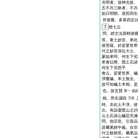
光明者。放神光故。
五不共三昧者。不共
如日明朗。巡照四生
所遊履。多第四定
7
燈七云
問
。經文汝莫輕彼
答。東土妙音。來此
彼菩薩。於娑婆世界
付之妙音深位大士。
蒙如來呵。何生下劣
來會以降。隱土石諸
何生下劣想乎
會云。娑婆世界。穢
淨覆穢。本土無去。
故可知穢土本相。是
也。故玄賛
由
第一
相。而生議毀
乃至
時。非此土不淨。彼
出。有詣靈鷲山之詞
云土石諸山穢惡充滿
問。他宗意。引當品
證屬累經中義。自宗
付之餘師意。屬累品