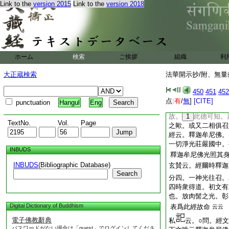
Link to the
version 2015
Link to the
version 2018
來無見頂相。合立一
別可得故
云云
問。經文放大人相
如何釋之耶。釋云。
相
付之見經文
云云
ホーム
検索
ご挨拶
組織
利
爲集分身諸佛。放白
大正蔵検索
法華開示抄/附、無量
肉髻光明耶。是以人
有頂。故放肉髻光
450
451
452
可會之。就中肉髻相
点:
有
/
無
]
[CITE]
punctuation
Hangul
Eng
彼光明。召他方大人
故。
1
此德可知。
TextNo.
Vol.
Page
之歟。或又二相俱召
經云。釋迦牟尼佛。
一切淨光莊嚴國中。
INBUDS
釋迦牟尼佛光照其
INBUDS
(Bibliographic Database)
玄賛云。經爾時釋迦
Search
分四。一神光往召。
四時衆得道。初文有
也。放肉髻之光。彰
Digital Dictionary of Buddhism
表爲此經故命
云云
電子佛教辭典
私
云。○問。經
パスワードがない場合は「guest」でログインしてくださ