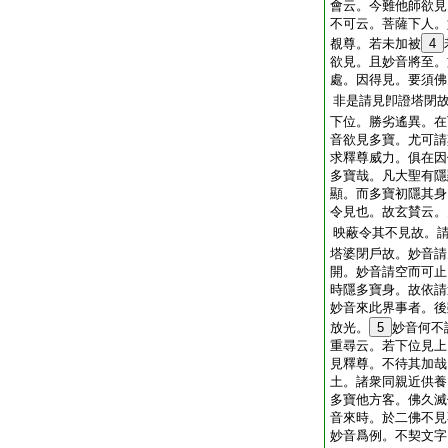
會云。今難他師欲見
不可云。菩薩下人。
覩尊。若未加被
4
欲見。且妙音將至。
處。因得見。要須佛
非是請見卽證塔閉
下位。勝劣遙異。在
音欲見多寶。尤可請
求釋尊威力。俱在因
多寶哉。凡大聖有隱
顯。而多寶初隱其身
令見也。故玄賛云。
映蔽令其不見故。
塔婆閉戶故。妙音請
開。妙音請空而可止
時隱多寶身。故依請
妙音來此界事者。後
放光。
5
妙音何不
重尋云。若下位見上
見釋尊。不待其加哉
土。諸衆同親近供養
多寶他方客。佛久滅
音來時。於二佛不見
妙音爲例。不契文字