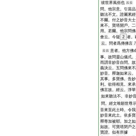
彼世界風俗也
云云
問
。他宗意。引當品
聽法不文。證屬累經
不爾。付之妙音大士
來不。寶塔開戶。二
用。若爾。他宗問佛
會云。今疑
2
者。
云。問者爲傳佛言
意者。他方佛
云云
事。故問靈山儀式。
而謂非妙音自問。故
義決云。五問佛來不
妙音。釋迦如來云。
其事。多寶佛。吿妙
利。欲得相見。來承
佛言故。經云。淨華
如來聽法不。非妙
問
。經文唯願世尊
音來至此土時。令我
妙音來此土。依多寶
釋尊加被耶。加之如
如故。可寶塔閉戶之
寶證。似有所據