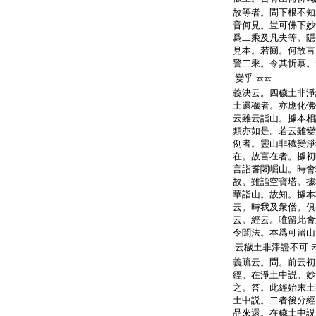
故等者。問下根不知
音何見。豈可佛下妙
爲二乘及凡夫等。隱
見本。若爾。何故言
警二乘。令其忻慕。
變乎
云云
義決云。四穢土非淨
土還穢者。亦應化佛
云雖云詣山。據本相
類亦如是。若云雖變
例者。靈山非穢變淨
在。故言在者。據初
言詣耆闍崛山。時會
故。雖詣空寶塔。據
華詣山。故知。據本
云。時我及衆僧。俱
云。經云。唯留此會
令聞法。本爲可留山
云穢土非淨證不可
義疏云。問。前云初
經。在淨土中説。妙
之。答。此經始末土
土中説。二者後分經
品來還。在穢土中説