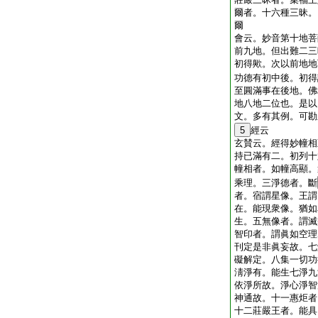
爾者。十六種三昧。
爾
會云。妙音第十地菩
前九地。但出難二三
初得歟。次以前地地
功德有初中後。初得
至圓滿事在後地。佛
地八地二位也。是以
文。多有其例。可勘
5
經云
玄賛云。經得妙幢相
持已滿有二。初列十
幢相者。如幢高顯。
乘理。三淨德者。斷
者。宿謂星像。王謂
在。能現衆像。猶如
生。五無像者。謂滅
智印者。謂眞如空理
刊定是非眞妄故。七
礙解定。八集一切功
淸淨有。能生七淨九
依淨所故。淨心淨智
神通故。十一惠炬者
十二莊嚴王者。能具