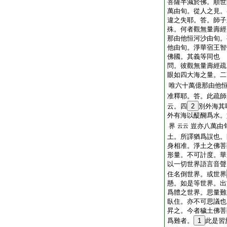
菩薩半減於佛。順世
萬由旬。從人之見。
違之失耶。答。師子
殊。何者觀無量壽經
那由他恒河沙由旬。
他由旬。淨華宿王智
佛國。其義等同也
問。彼觀無量壽經疏
眼如四大海之量。二
唯六十萬億那由他
准釋耶。答。此疏師
云。四
2
別外海其
外有海以醍醐爲水。
界
豈亦八萬由
云云
土。所譯猶爲誤也。
身相准。淨土之佛菩
形量。不可計度。華
以一切世界語言音聲
住名倒世界。或世界
懸。如是等世界。出
爲體之世界。思量難
臥住。亦不可思議也
昇之。今者穢土佛菩
爲難者。
1
此是習