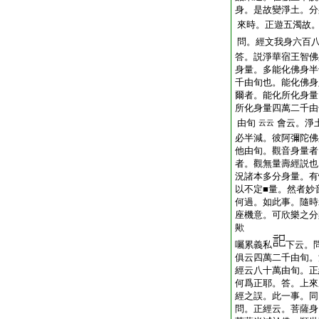
身。是故變淨土。分
來時。正遊五濁故
問。經文我身六百
答。説淨華宿王智佛
身量。多能化佛身半
千由旬也。能化佛身
爾者。能化所化身量
所化身量四萬二千由
由旬
會云。淨
云云
必半減。彼阿彌陀佛
他由旬。觀音身量者
者。觀無量壽經説也
況諸本多分身量。有
以不定■量。然者妙
何過。如此事。隨時
座機意。可欣樂之分
歟
囑累義私
下云。
俱云四萬二千由旬。
經云八十萬由旬。正
何爲正耶。答。上來
經之誤。此一事。同
問。正經云。菩薩身