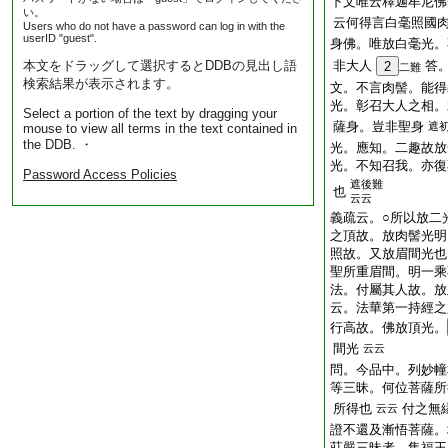
下文唯云釋迦牟尼佛
い。
云何得言白毫照國
Users who do not have a password can log in with the
userID "guest".
身佛。唯放白毫光。
本文をドラッグして選択するとDDBの見出し語
非大人
答
2
二難
検索結果が表示されます。
文。不言肉髻。能得
光。彰召大人之相。
Select a portion of the text by dragging your
薩身。豈非聖身
遮
mouse to view all terms in the text contained in
the DDB. ・
光。應知。二趣故放
光。不知召我。亦復
Password Access Policies
遮後難
也
云云
義疏云。○所以放二
之頂故。放肉髻光明
照故。又放眉間光也
聖所重眉間。明一乘
法。付屬其人故。放
云。法華第一持經之
行高故。佛放頂光。
間光
云云
問
。今品中。列妙幢
等三昧。何位菩薩所
所得也
付之無
云云
證不還及漸悟菩薩。
莊嚴三昧者。集福王