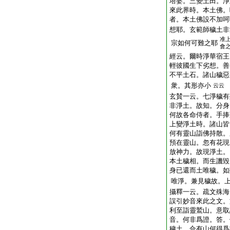
塔婆。三變土田。淨
來此界時。本土佛。
者。本土佛設不加呵
想耶。玄範師穢土非
准
宗如何可難之耶
會
經云。爾時淨華宿王
輕彼國生下劣想。善
不平土石。諸山穢惡
衆。其形亦小
云云
玄賛一云。七淨穢有
非淨土。故知。分身
何故各命侍者。手捧
上變淨土時。諸山皆
何有靈山詣佛持散。
預在靈山。忽有花現
放神力。故現淨土。
本土穢相。而生譏毀
身已還而土唯穢。如
唯淨。兼見穢故。
攝釋一云。疏文殊海
誤引妙音來此之文。
利至詣靈鷲山。意取
音。何非爲證。答。
穢土。合有山何得爲