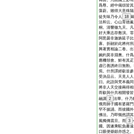
爲尊。經中偈頌皆其
藻蔚。雖得大意殊隔
徒失味乃令人
18
法和云。心山育徳薫
桐。清響徹九天。凡
好大乘志存敷演。甞
阿毘曇非迦旃延子比
寡。折翮於此將何所
興著實相論二卷。出
婉約莫非淵奧。什爲
應機領會。鮮有其疋
虚己善誘終日無勌。
焉。什所譯經叡並參
受決品云。天見人人
曰。此語與梵本義同
將非人天交接兩得相
而叡與什共相開發皆
融講
2
法華。什乃
俄而師子國有婆羅門
罕不披誦。而彼國外
佛法。乃即慨然謂其
風獨傳震旦。而
3
國。因遂乘駝負書遠
口眼便僻頗亦惑之。