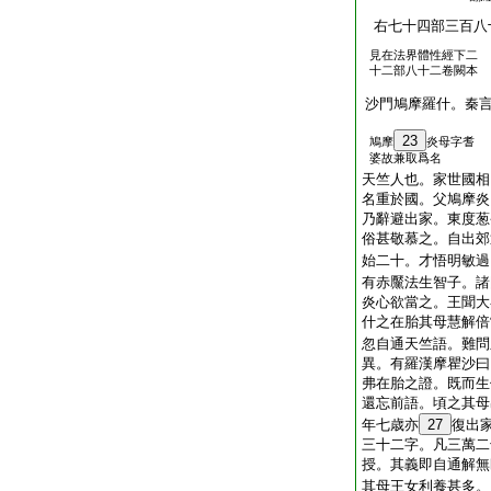
右七十四部三百八
見在法界體性經下二
十二部八十二卷闕本
沙門鳩摩羅什。秦
23
鳩摩
炎母字耆
婆故兼取爲名
天竺人也。家世國相
名重於國。父鳩摩炎
乃辭避出家。東度葱
俗甚敬慕之。自出郊
始二十。才悟明敏過
有赤黶法生智子。諸
炎心欲當之。王聞大
什之在胎其母慧解倍
忽自通天竺語。難問
異。有羅漢摩瞿沙曰
弗在胎之證。既而生
還忘前語。頃之其母
年七歳亦
27
復出
三十二字。凡三萬二
授。其義即自通解無
其母王女利養甚多。