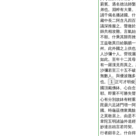
罽賓。遇名徳法師槃
弟也。淵粹有大量。
誦千偈名播諸國。什
藏中長二阿含凡四百
議深推服之。聲徹於
師共相攻難。言氣始
不順。什乘其隙而挫
王益敬異日給鵝腊一
舛。此外國之上供也
人沙彌十人。營視灑
如此。至年十二其母
有一羅漢見而異之。
沙彌若至三十五不破
無數人。與優波毱多
也。
1
正可才明俊
國頂戴佛鉢。心自念
耶。即重不可勝失聲
心有分別故鉢有輕重
毘曇六足諸門増一阿
國。時龜茲僧衆萬餘
之莫敢居上。由是不
韋陀五明諸論外道經
妙達吉凶言若符契。
行者頗非之。什自得