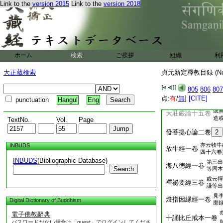
Link to the
version 2015
Link to the
version 2018
年夏於逍遙園出七年
七日訖叡製序見二秦
亦云中觀論
中論四卷
叡製序見二
樹菩
薩造
ホーム
検索
ご挨拶
組織
利
22
十二門論一卷
大正蔵検索
貞元新定釋教目録 (N
提婆菩薩造
百論二卷
肇製序見二
805
806
807
十住毘婆娑論十四
点:
有
/
無
]
[CITE]
punctuation
Hangul
Eng
或
大莊嚴論十五卷
造
TextNo.
Vol.
Page
發菩提心論二卷
2
亦云牧牛
INBUDS
放牛經一卷
四十六卷
INBUDS
(Bibliographic Database)
第三出
海八徳經一卷
Search
等同本
或云禪
禪祕要經三卷
謙等出
見
燈指因縁經一卷
Digital Dictionary of Buddhism
廓
電子佛教辭典
十誦比丘戒本一卷
パスワードがない場合は「guest」でログインしてくださ