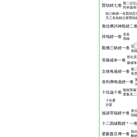
第二出弘
賢劫經七卷
同本曇恭
劫三昧經一名賢劫定
凡三名祐録云新賢劫
善信摩訶神呪經二
見長
持地經一卷
房録
見
觀佛三昧經一卷
房
初出見
菩薩戒本一卷
薩戒本
第
文殊悔過經一卷
長
舍利弗悔過經一卷
龍樹菩薩
十住論十卷
度集見二
十住婆
沙是
房
撿諸罪福經十卷
別
十二因縁觀經＊一
初
婆藪盤豆傳一卷
翻