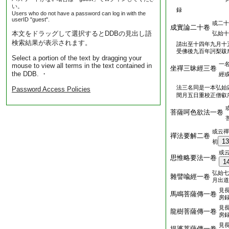
い。
録
Users who do not have a password can log in with the
userID "guest".
或二十
成實論二十卷
本文をドラッグして選択するとDDBの見出し語
弘始十
検索結果が表示されます。
請出至十四年九月十
受佛後九百年訶梨跋
Select a portion of the text by dragging your
一
mouse to view all terms in the text contained in
坐禪三昧經三卷
the DDB. ・
經
法三名同是一本弘始
Password Access Policies
閏月五日重校正僧叡
菩薩呵色欲法一卷
或云禪
禪法要解二卷
13
初
或
思惟略要法一卷
1
弘始七
雜譬喩經一卷
月出道
見
馬鳴菩薩傳一卷
房
見
龍樹菩薩傳一卷
房
見
提婆菩薩傳一卷