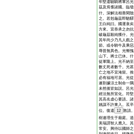
年堅遣驍騎將軍呂光
茲及焉耆諸國。臨發
什。深解法相善閑陰
之。若剋龜茲即馳驛
王白純曰。國運衰矣
方來。宜恭承之勿抗
破龜茲殺純獲什。光
其年尚少乃凡人戲之
節。或令騎牛及乘惡
辱曾無異色。光慚愧
山下。將士已休。什
徒軍隴上。光不納至
數丈死者數千。光甚
亡之地不宜淹留。推
必有福地可居。光從
遂割據涼土制命一隅
未然後皆如説。呂光
經法無所宣化。符堅
其高名虚心要請。諸
姚謀不許東入。萇卒
位。復遣
12
敦請
樹連理生于廟庭。逍
美瑞謂智人應入。其
常安。興待以國師之
則淹留終日。研微造