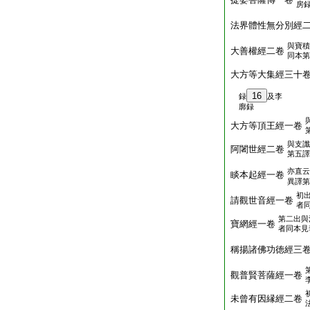
房
法界體性無分別經
與寶積
大善權經二卷
同本第
大方等大集經三十
16
録
及李
廓録
大方等頂王經一卷
與支讖
阿闍世經二卷
第五譯
亦直云
睒本起經一卷
異譯第
初
請觀世音經一卷
者
第二出與
寶網經一卷
者同本見
稱揚諸佛功徳經三
觀普賢菩薩經一卷
未曾有因縁經二卷