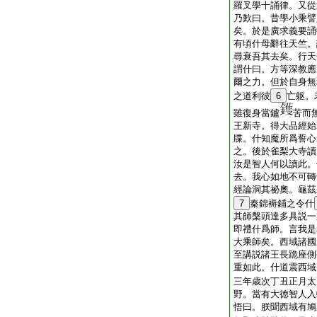
羅叉學十誦律。又從
乃歎曰。昔學小乘譬
矣。於是廣求義要誦
有頃什母辭往天竺。
尋衰吾其去矣。行天
謂什曰。方等深教應
爾之力。但於自身無
之道利彼
6
亡躯。
雖復身當鑪
苦而
王新寺。得大品經始
牒。什知魔所爲誓心
之。後於雀梨大寺讀
汝是智人何以讀此。
去。我心如地不可轉
經論洞其祕奧。龜茲
7
秦錦褥鋪之令什
其師槃頭達多具説一
即禮什爲師。言我是
大乘師矣。西域諸國
至講説諸王長跪座側
重如此。什道震西域
三年歳次丁丑正月太
野。當有大徳智人入
悟曰。朕聞西域有鳩