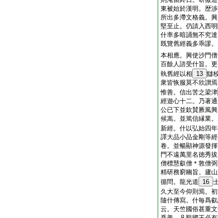
東被始於漢明。歴渉
所出多滯文格義。興
堅至止。仍請入西明
什率多暗誦無不究達
既覽舊經義多乖謬。
本相應。興使沙門僧
百餘人諮受什旨。更
執舊經以相
13
讎
衆皆恢服莫不欣讃焉
惟善。信出苦之梁津
經遊心十二。乃著通
公已下並欽賛厥風興
候嵩。並篤信縁業。
新經。什以弘始四年
譯大品小品金剛等經
卷。並暢顯神源發揮
門不遠萬里名徳秀拔
僧標慧叡僧＊敦僧弼
精研務窮幽旨。廬山
循問。龍光道
16
久大至今仰則焉。初
隨什傳寫。什毎爲叡
云。天竺國俗甚重文
爲善。凡覲國王必有