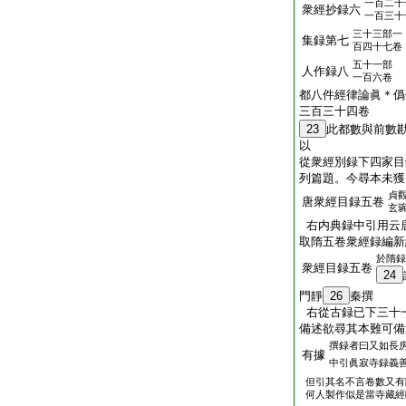
一百二十
衆經抄録六
一百三十
三十三部一
集録第七
百四十七卷
五十一部
人作録八
一百六卷
都八件經律論眞＊僞
三百三十四卷
23
此都數與前數
以
從衆經別録下四家目
列篇題。今尋本未獲
貞
唐衆經目録五卷
玄
右内典録中引用云
取隋五卷衆經録編新
於隋録
衆經目録五卷
24
門靜
26
秦撰
右從古録已下三十
備述欲尋其本難可備
撰録者曰又如長
有據
中引眞寂寺録義
但引其名不言卷數又有
何人製作似是當寺藏經