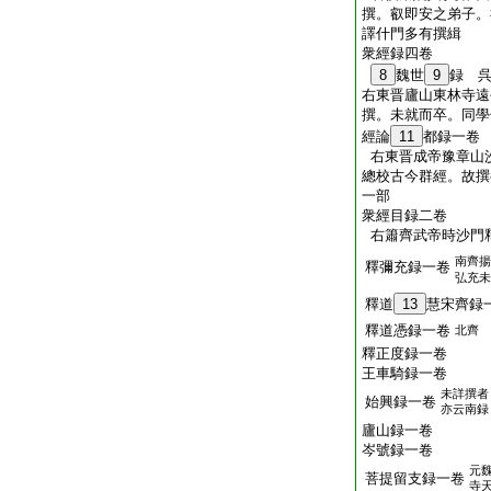
撰。叡即安之弟子。
譯什門多有撰緝
衆經録四卷
8
魏世
9
録 
右東晋廬山東林寺遠
撰。未就而卒。同學
經論
11
都録一卷
右東晋成帝豫章山
總校古今群經。故撰
一部
衆經目録二卷
右簫齊武帝時沙門
南齊揚
釋彌充録一卷
弘充未
釋道
13
慧宋齊録
釋道憑録一卷
北齊
釋正度録一卷
王車騎録一卷
未詳撰者
始興録一卷
亦云南録
廬山録一卷
岑號録一卷
元
菩提留支録一卷
寺