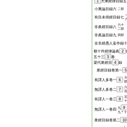
1
大乘經律目録五
小乘論目録六
二部
有目未得經目録七
六十
非眞經目録八
二部
非眞論目録九
四部
全非經愚人妄作録
都十件經律論眞
2
五十三
3
卷
梁代衆經目
4
録
衆經目録卷第一
5
有譯人多卷一
6
無譯人多卷二
7
有譯人一卷三
8
9
九
無譯人一卷四
九＊十
衆經目録卷第二
10