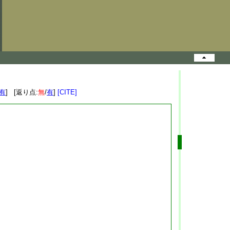
有
] [返り点:
無
/
有
]
[CITE]