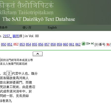
用条件
使い方
English
o.
2157_
圓照
撰 ) in Vol. 00
850
851
852
853
854
855
856
857
858
859
860
861
862
[行番号:
無
/
涯持法門經等同本或直云尊
直云入無量門陀羅尼經
。北
2
代雲中人也。魏分
居洛陽故復爲河南人
曾出家師婆羅門。而聰
梵語兼工呪術。由是應召
武成帝湛河清年中。於
問經一部。見長房録
録卷第九