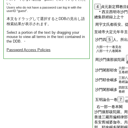
い。
4
貞元新定釋教目
Users who do not have a password can log in with the
userID "guest".
＊西京西明寺沙
總集群經録上之十
本文をドラッグして選択するとDDBの見出し語
検索結果が表示されます。
周宇文氏都長安。
至靖帝大定元年辛丑
Select a portion of the text by dragging your
mouse to view all terms in the text contained in
沙門四
5
人。所出
the DDB. ・
六部一十一卷見在
Password Access Policies
八部一十八卷闕本
周沙門攘那拔陀羅
六部一
沙門闍那耶舍
五卷經
三部八
沙門耶舍崛多
卷經論
四部五
沙門闍那崛多
卷經
五明論合一卷
7
右一部一卷本闕
沙門攘那跋陀羅。周
善達三藏而偏精律部
長安舊城婆伽寺。共
部。耶舍崛多闍那崛