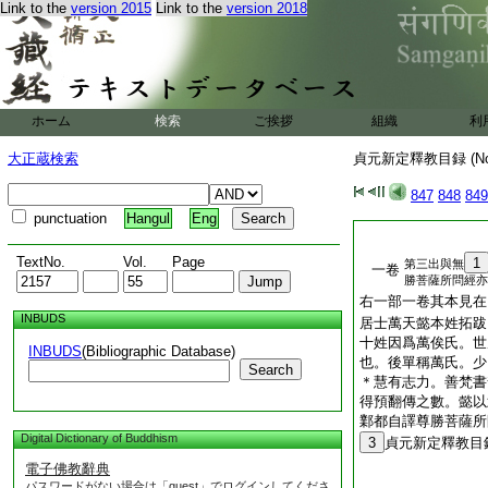
Link to the
version 2015
Link to the
version 2018
ホーム
検索
ご挨拶
組織
利
大正蔵検索
貞元新定釋教目録 (N
847
848
849
punctuation
Hangul
Eng
TextNo.
Vol.
Page
1
第三出與無
一卷
勝菩薩所問經亦
右一部一卷其本見在
INBUDS
居士萬天懿本姓拓跋
十姓因爲萬俟氏。世
INBUDS
(Bibliographic Database)
也。後單稱萬氏。少
Search
＊慧有志力。善梵書
得預翻傳之數。懿以
鄴都自譯尊勝菩薩所
Digital Dictionary of Buddhism
3
貞元新定釋教目
電子佛教辭典
パスワードがない場合は「guest」でログインしてくださ