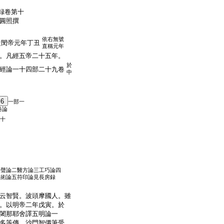
録卷第十
門圓照撰
依右無號
從閔帝元年丁丑
直稱元年
。凡經五帝二十五年。
於
經論一十四部二十九卷
中
6
一部一
卷論
十
一聲論二醫方論三工巧論四
呪術論五符印論見長房録
云智賢。波頭摩國人。雖
。以明帝二年戊寅。於
闍那耶舍譯五明論一
多等傳。沙門智僊筆受