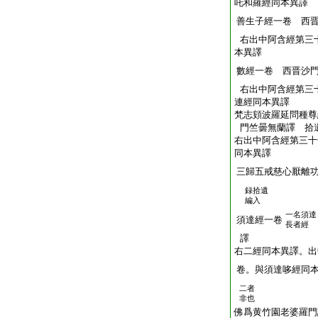
吒和羅經同本異譯
善生子經一卷 西
右出中阿含經第三
本異譯
數經一卷 西晋沙
右出中阿含經第三
連經同本異譯
梵志頞波羅延問種尊
門竺曇無蘭譯 拾
右出中阿含經第三十
同本異譯
三歸五戒慈心厭離
録拾遺
編入
一名須達
須達經一卷
長者經
譯
右二經同本異譯。出
卷。與須達哆經同
二者
非也
佛爲黄竹園老婆羅門