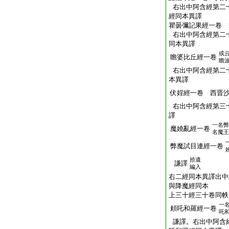
右出中阿含經第二
經同本異譯
瞿曇彌記果經一卷 
右出中阿含經第二
同本異譯
或
瞻婆比丘經一卷
瞻
右出中阿含經第二
本異譯
伏婬經一卷 西晋
右出中阿含經第三
譯
一名弊
魔嬈亂經一卷
名魔王
弊魔試目連經一卷
拾遺
謙譯
編入
右二經同本異譯出中
與降魔經同本
上三十經三十卷同帙
一
頼吒和羅經一卷
吒
謙譯。右出中阿含