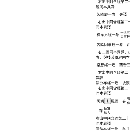
右出中阿含經第二
經同本異譯
苦陰經一卷 失譯
右出中阿含經第二
同本異譯
一名五
釋摩男經一卷
因事經
苦陰因事經一卷 
右二經同本異譯。
卷。與後苦陰經同本
樂想經一卷 西晋
右出中阿含經第二
異譯
漏分布經一卷 後漢
右出中阿含經第二
同本異譯
阿耨
1
風經一卷
拾遺
譯
編入
右出中阿含經第二十
同本異譯
諸法本經一卷 呉月