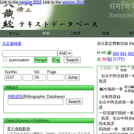
Link to the
version 2015
Link to the
version 2018
廣略
同本異譯
少異
或云太
中本起經二卷
初題云
曇果共康孟詳譯。
ホーム
検索
ご挨拶
組織
利
云出長阿含撿尋大本無
云出彼且編於末大周録
大正蔵検索
貞元新定釋教目録 (N
瑞應本起經等同本異譯
云後漢代譯其經本中有
940
941
942
從佛般泥洹下一十三
点:
無
/
有
]
[CITE]
punctuation
Hangul
Eng
別經異譯
或云七
七知經一卷
智經
TextNo.
Vol.
Page
右出中阿含經第一
異譯
或云鹹
INBUDS
鹹水喩經一卷
水譬喩
INBUDS
(Bibliographic Database)
今附西晋録
Search
右出中阿含經第一卷
譯
一切流攝守因經一卷
高譯。右出中阿含
Digital Dictionary of Buddhism
同本異譯
電子佛教辭典
四諦經一卷 後漢安
パスワードがない場合は「guest」でログインしてくださ