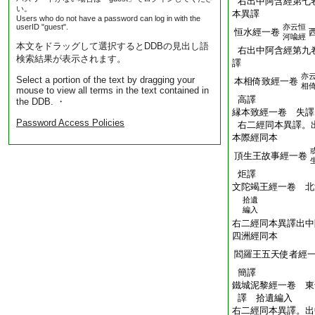
右出中阿含經第七
い。
本異譯
Users who do not have a password can log in with the
userID "guest".
亦云恒
恒水經一卷
河喩經
本文をドラッグして選択するとDDBの見出し語
右出中阿含經第九
検索結果が表示されます。
譯
亦
Select a portion of the text by dragging your
本相倚致經一卷
相
mouse to view all terms in the text contained in
高譯
the DDB. ・
縁本致經一卷 失譯
Password Access Policies
右二經同本異譯。
本際經同本
頂生王故事經一卷
炬譯
文陀竭王經一卷 北
拾遺
編入
右二經同本異譯出中
四洲經同本
閻羅王五天使者經
簡譯
鐵城泥黎經一卷 東
譯 拾遺編入
右二經同本異譯。出