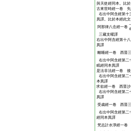
與天使經同本。比於
古來世時經一卷 失
右出中阿含經第十
異譯。比於本經此文
阿那律八念經一卷
三藏支曜譯
右出中阿含經第十八
異譯
離睡經一卷 西晋
右出中阿含經第二
眠經同本異譯
是法非法經一卷 後
右出中阿含經第二
本異譯
求欲經一卷 西晋沙
右出中阿含經第二
異譯
受歳經一卷 西晋
右出中阿含經第二
經同本異譯
梵志計水淨經一卷