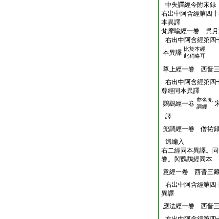
中失譯經今附宋録
右出中阿含經第四十
本異譯
梵摩喩經一卷 呉月
右出中阿含經第四
比於本經
本異譯
此稍略耳
尊上經一卷 西晋
右出中阿含經第四
尊經同本異譯
亦名兜
鸚鵡經一卷
調經
譯
兜調經一卷 僧祐
遺編入
右二經同本異譯。同
卷。與鸚鵡經同本
意經一卷 西晋三
右出中阿含經第四
異譯
應法經一卷 西晋
右出中阿含經第四