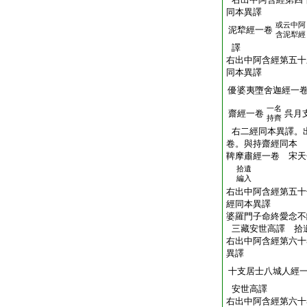
同本異譯
或云中阿
泥犂經一卷
含泥犁經
譯
右出中阿含經第五十
同本異譯
優婆夷墮舍迦經一
一名
齋經一卷
呉月
持齊
右二經同本異譯。
卷。與持齋經同本
鞞摩肅經一卷 宋天
拾遺
編入
右出中阿含經第五十
經同本異譯
婆羅門子命終愛念不
三藏安世高譯 拾
右出中阿含經第六十
異譯
十支居士八城人經
安世高譯
右出中阿含經第六十