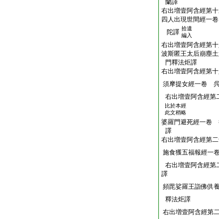
蘭譯
右出増壹阿含經第十
四人出現世間經一卷
拾遺
陀譯
編入
右出増壹阿含經第十
波斯匿王太后崩塵土
門釋法炬譯
右出増壹阿含經第十
須摩提女經一卷 
右出増壹阿含經第
比於本經
此文稍略
婆羅門避死經一卷 
譯
右出増壹阿含經第二
施食獲五福報經一
右出増壹阿含經第
譯
頻毘娑羅王詣佛供
釋法炬譯
右出増壹阿含經第