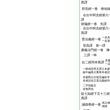
異譯
邪見經一卷 僧祐
右出中阿含經第六
譯
箭喩經一卷 失譯 
右出中阿含經第六
異譯
一名具
普法義經一卷
一名普
世高譯 第一譯
廣義法門經一卷 陳
三譯
一闕
其
右二經同本異譯
一
一經或恐梵文譯之未盡
録中編爲大乘單本者誤
未盡既云出彼且編於末
本者誤也又普法義經作
二字別餘文
並無異也
從七知經下五十三經
異譯
或云戒
誡徳香經一卷
徳經