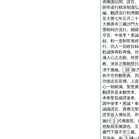
表陳謝以聞。謹言。
師等道行精深智識弘
編。翻譯流行利濟國
至大暦七年正月二十
大興善寺三藏沙門大
墨制特許流行。踊躍
空言。中使李＊憲誠
録。勅一道制答進經
行。仍入一切經目録
歡誠悚再歎再愧。伏
滿人心之志願。持普
教。浹辰之際朗慧日
澤于萬物。
18
斯
然不空所翻聖典。四
功徳志在宣傳。上資
心一朝願滿。聖恩廣
翻譯所是未翻梵本。
承奉聖旨續譯進奉。
因中使李＊憲誠＊奉
誠媿謹言。寶應元聖
證菩提入佛知見。所
施行
1
式傳惠照。
慈航煩至陳謝也。又
書門下牒不空三藏。
尼寺内。各
3
揀一