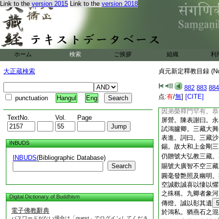
34
尚於
35
茲日
Link to the
version 2015
Link to the
version 2018
不空三藏和
36
上
三司。仍賜號大弘教
降鴻恩延及不空三藏
種香界
37
導師。
之妙旨開示四依。譯
ホーム
検索
ご挨拶
組織
利
身持梵
38
夾遠渉
慈雲於火宅揚慧日於
大正蔵検索
貞元新定釋教目録 (N
弘示方便。永決疑網
齊謝於名位。而褒崇
882
883
884
嘉命用協朝章。可特
点:
有
/
無
]
[CITE]
punctuation
Hangul
Eng
廣智不空三藏。伏聞
因弟榮釋門罕有。恭
TextNo.
Vol.
Page
屏營。陳表謝曰。永
試鴻臚卿。三藏大興
表進。詞曰。三藏沙
INBUDS
錫。故大和上金剛三
仍贈號大弘教三藏。
INBUDS
(Bibliographic Database)
Search
賜號大廣智不空三藏
圓毫發艶照及幽明。
空誠歡誠喜以悽以懼
之殊稱。九卿者象河
Digital Dictionary of Buddhism
傳燈。誠以彰其遺
電子佛教辭典
於鴻私。猶燕石之混
パスワードがない場合は「guest」でログインしてくださ