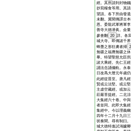
經。其所請到封物錢
抄寫糧食等用。其請
望請。各下所由發遣
未翻。冀聞傳譯古本
恩。委龍武軍將軍李
善寺大徳潜眞。僉量
參會翻
20
詳。各
城大寺。即傳諸千界
蜂蠆之形狂虜者掃
無疆之福膺無疆之休
畢。特望聖慈允臣所
諸大乘經。先仁王經
誦法念誦儀軌。永泰
日改爲大暦元年歳仍
此經從晋至。唐凡經
賢或云法堅。或云堅
主虚空藏經。或加云
莊嚴菩提經。二北涼
大集經六十卷。中與
者並同。此即大集經
集經中。今以理義幽
四年十二月十九日三
状奏聞。尋有制曰。
城大徳特進試鴻臚卿