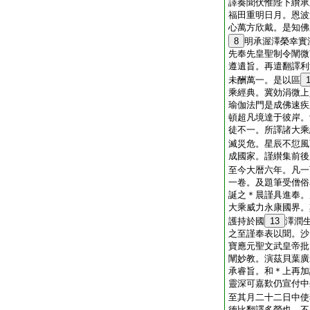
譯奏聞伏惟陛下纉承
福田重明日月。恩波
心萬方欣戴。是知佛
8
明承渥澤榮幸實
先奉先皇聖制令闡微
遵遺旨。再遣翻譯利
未酬萬一。是以區
乘經典。冀効涓微上
瑜伽法門是成佛速疾
頓超凡境達于彼岸。
徒不一。所譯諸大乘
滅災危。星辰不愆風
成國家。謹纉集前後
至今大暦六年。凡一
一卷。及題筆受僧俗
誕之＊晨謹具進奉。
大乘威力永康國界。
護持於國
13
澤潤
之至謹奉表以聞。沙
寶應元聖文武皇帝批
闡妙教。演茲貝葉廣
承睿旨。和＊上再加
靈深可嘉歎仍宣付中
至其月二十二日中使
徳比翻譯多勞也。不