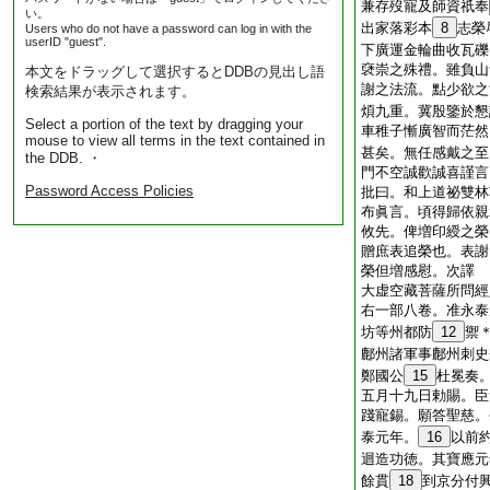
兼存歿寵及師資祇奉
い。
出家落彩本
8
志榮
Users who do not have a password can log in with the
userID "guest".
下廣運金輪曲收瓦礫
褎崇之殊禮。雖負山
本文をドラッグして選択するとDDBの見出し語
謝之法流。點少欲之
検索結果が表示されます。
煩九重。冀殷鑒於懇
Select a portion of the text by dragging your
車稚子慚廣智而茫然
mouse to view all terms in the text contained in
甚矣。無任感戴之至
the DDB. ・
門不空誠歡誠喜謹言
Password Access Policies
批曰。和上道祕雙林
布眞言。頃得歸依親
攸先。俾増印綬之榮
贈庶表追榮也。表謝
榮但増感慰。次譯
大虚空藏菩薩所問經
右一部八卷。准永泰
坊等州都防
12
禦
鄜州諸軍事鄜州刺史
鄭國公
15
杜冕奏
五月十九日勅賜。臣
踐寵錫。願答聖慈。
泰元年。
16
以前
迴造功徳。其寶應元
餘貫
18
到京分付