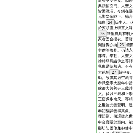
廣智不空等奏。忝跡
典頗悟玄門。大聖文
皆因流演。今鎭在臺
元聖皇帝陛下。徳合
福康
24
我生人。
於賓頭盧上特置文殊
25
諸聖典具有明
家者固合摳衣。普賢
聞縁覺亦擁
26
篲
非僧等鄙見。仍請永
部牒。奉勅。大聖文
徳特尊爲諸佛之導師
兆庶是徳無邊。不有
大徳懇
27
慈申奏
勅。故牒其虚空藏菩
孝武皇帝大暦年中當
臚卿大興善寺三藏沙
文。伏以三藏和上學
三密獨歩南天。專精
之世論尤善聲明。達
奉詔翻譯善得其眞。
理照顯。傳譯雖久世
中金寶隱於室内。能
鄜坊防禦使兼御使中