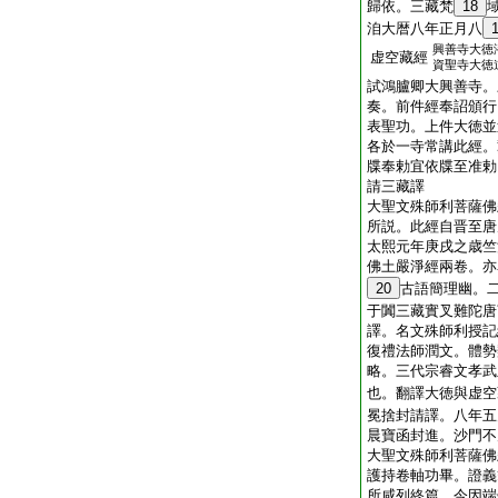
歸依。三藏梵
18
洎大暦八年正月八
興善寺大徳
虚空藏經
資聖寺大徳
試鴻臚卿大興善寺。
奏。前件經奉詔頒行
表聖功。上件大徳並
各於一寺常講此經。
牒奉勅宜依牒至准勅
請三藏譯
大聖文殊師利菩薩佛
所説。此經自晋至唐
太熙元年庚戌之歳竺
佛土嚴淨經兩卷。亦
20
古語簡理幽。
于闐三藏實叉難陀唐
譯。名文殊師利授記
復禮法師潤文。體勢
略。三代宗睿文孝武
也。翻譯大徳與虚空
冕捨封請譯。八年五
晨寶函封進。沙門不
大聖文殊師利菩薩佛
護持卷軸功畢。證義
所咸列終篇。今因端