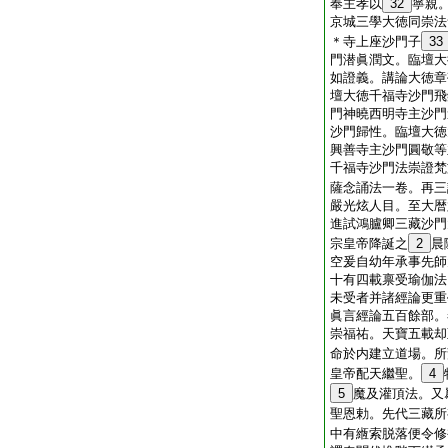
奉主孝以
32
寧親
京城三學大徳同崇法
＊寺上座沙門子
33
門潜眞潤文。臨壇大
如證義。講論大徳章
壇大徳千福寺沙門飛
門神曉西明寺主沙門
沙門歸性。臨壇大徳
興善寺主沙門圓敬等
千福寺沙門法崇證梵
薩念誦法一卷。再三
嚴光炫人目。至大暦
進試鴻臚卿三藏沙門
宗皇帝降誕之
2
晨
空爰自幼年承事先師
十有四載禀受瑜伽法
未受者并諸經論更重
眞言經論五百餘部。
崇福祐。天寶五載却
命於内建立道場。所
皇帝配天繼聖。
4
5
魔及灌頂法。又
聖恩勅。先代三藏所
中有緪索脱落便令修