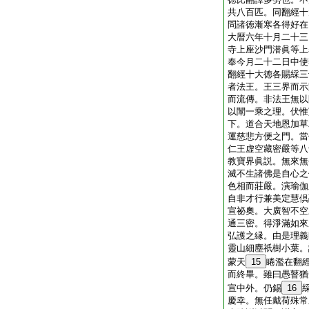
共八百匹。同翻經十
問諸徳漸寒各得好在
大暦六年十月二十三
寺上座沙門潜眞等上
奉今月二十二日中使
翻經十大徳各賜綵三
者法王。王三界而示
而流傳。非法王無以
以闡一乘之理。伏惟
下。道合天地恩加草
運慈悲方便之門。當
仁王虚空藏密嚴等八
教寶界眞説。無來無
滅不生諸佛是自心之
色相而莊嚴。演瑜伽
自非才行兼美定慧倶
宣祕奧。大廣智不空
通三密。得淨滿如來
弘護之縁。由是理義
靈山細塵祇樹小葉。
蒙天
15
睠濫在翻
而終畢。雖曰愚瞽猶
宣中外。仍錫
16
慶幸。無任戴荷殊常