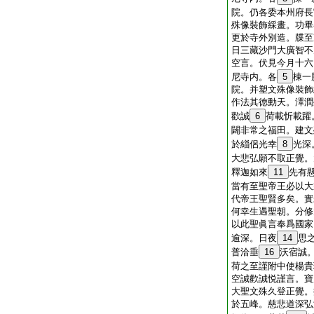
院。仍各委本州府長
殊像裝飾綵畫。功畢
更於寺外別造。牒至
日三藏沙門大廣智不
空言。伏見今月十六
尼寺内。各
5
棟一
院。并塑文殊像裝飾
作法其徳動天。澤潤
歡誠
6
荷載忻載躍
闢非常之福田。建文
於緇侶光幸
8
光深
大悲弘願不取正覺。
釋迦如來
11
先有
當有至聖帝王必以大
代帝王聖賢多矣。實
何幸生遇聖朝。分修
以此聖眞言奉爲國家
逾深。日夜
14
思
普洽垂
16
沃宿誠
荷之至謹附中使楊貴
空誠歡誠悦謹言。寶
大聖文殊久登正覺。
於五峰。慈悲道深弘