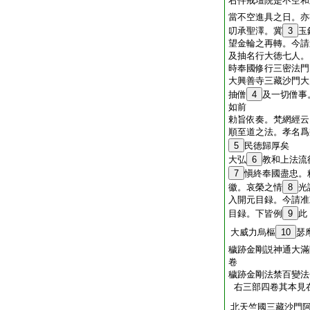
右件戒壇院是不空和
當不空進具之日。亦
叨承聖澤。冀
3
玉
望金輪之再轉。今請
及抽名行大徳七人。
時奉國修行三密法門
大興善寺三藏沙門大
抽僧
4
及一切僧事
如前
勅旨依奏。梵網經云
順至道之法。孝名爲
5
民徳歸厚矣
大弘
6
教和上法流
7
愼終奉國盡忠。
徽。哀榮之情
8
光
入開元目録。今請准
目録。下皆例
9
此
大威力烏樞
10
瑟
穢跡金剛説神通大滿
卷
穢跡金剛法禁百變法
右三部四卷其本見
北天竺國三藏沙門