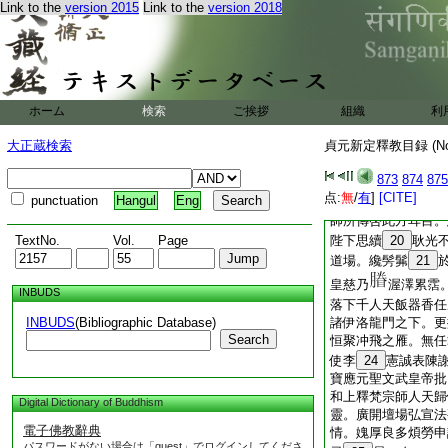
Link to the
version 2015
Link to the
version 2018
藏塔額
右故大和上感謝人間
塔廟猶存
17
陛下毎懷徳不
魂道。凡在有識罔不
天文。伏乞賜一塔額
ホーム
検索
ご挨拶
組織
利
許伏聽勅旨。上依所
大正蔵検索
貞元新定釋教目録 (N
賜千僧供。至十三日
空言。不空早侍先大
873
874
875
堂之誓謬忝入室之遇
点:
無
/
有
]
[CITE]
punctuation
Hangul
Eng
行之
19
宗密證之
師所傳啓此方耳目。
TextNo.
Vol.
Page
陛下思續
20
耿光
道場。纔髣髴
21
皇慈乃
渥澤累霑
INBUDS
落下千人天飯器香任
INBUDS
(Bibliographic Database)
諸伊洛龍門之下。更
Search
恒聚冲飛之雁。無任
使李
24
憲誠表陳
寶應元聖文武皇帝批
和上釋梵宗師人天歸
Digital Dictionary of Buddhism
靈。廣開壇場弘宣法
電子佛教辭典
情。媿厚良多煩勞申
パスワードがない場合は「guest」でログインしてくださ