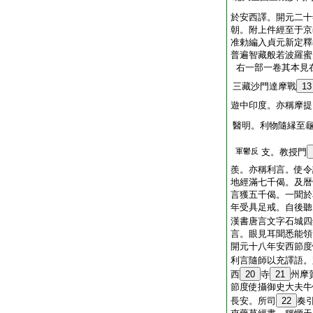
於安西譯。開元二十
朝。附上件經至于京
准勅編入貞元新定釋
普遍智藏般若波羅蜜
右一部一卷其本見
三藏沙門達摩戰
13
遊中印度。亦稱摩提
醫明。利物隨縁至
軍鬱反
支。教授門
羨。亦稱利言。使令
地經滿七千偈。及暦
言獲五千偈。一聞於
年受具足戒。自後聽
漢書唐言文字石城四
言。眼見耳聞悉能領
開元十八年安西節度
利言隨師以充譯語。
西
20
寺
21
州摩
節度使攝御史大夫牛
長安。所司
22
奏