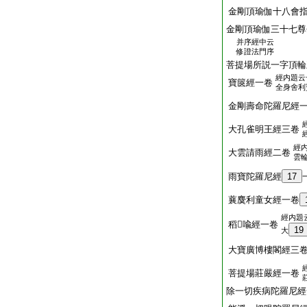
金剛頂瑜伽十八會
金剛頂瑜伽三十七尊
并序經中云
修證法門序
菩提場所説一字頂輪
經内題云
寶篋經一卷
全身舍利
金剛壽命陀羅尼經
大孔雀明王經三卷
經
大雲請雨經二卷
雲
雨寶陀羅尼經
17
蘘麌利童女經一卷
經内題
稻𦼮喩經一卷
19
大
大寶廣博樓閣經三
菩提場莊嚴經一卷
除一切疾病陀羅尼經