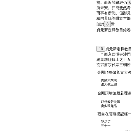
提。而近閲藏經仍
所未安。狂簡斐然考
而事有所憑。但鄙見
續内典録等附於本部
貽誚
8
焉
貞元新定釋教目録卷
10
貞元新定釋教
＊西京西明寺沙
總集群經録上之十五
玄宗肅宗代宗三朝所
金剛頂瑜伽眞實大
實攝大乘現
證大教王經
金剛頂瑜伽般若理
耶經般若波羅
蜜多理趣品
觀自在菩薩授記經
記品第
三十一