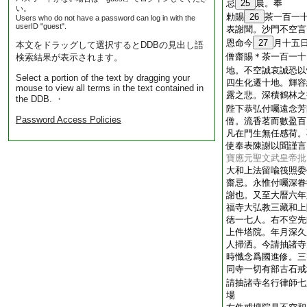
忌
25
晨。奉
い。
勅賜
26
茶一百一
Users who do not have a password can log in with the
userID "guest".
表謝聞。沙門不空言
恩命今
27
月十五
本文をドラッグして選択するとDDBの見出し語
僧齋賜＊茶一百一十
検索結果が表示されます。
地。不空誠哀誠恐以
Select a portion of the text by dragging your
四生化遷十地。輝容
mouse to view all terms in the text contained in
露之悲。深積鶴林之
the DDB. ・
陛下恭弘付囑遠念芳
Password Access Policies
僧。流香茗而數盈百
凡在門生無任感荷。
使奉表陳謝以聞謹言
寶應元聖文武皇帝批
大和上法留喩筏照委
齋忌。永惟付囑深眷
謝也。又至大暦六年
福寺大弘教三藏和上
徳一七人。右不空先
上件塔院。年月深久
人掃洒。今請抽諸寺
時懺念爲國進修。三
同寺一切有部古石戒
請抽諸寺名行律師七
場