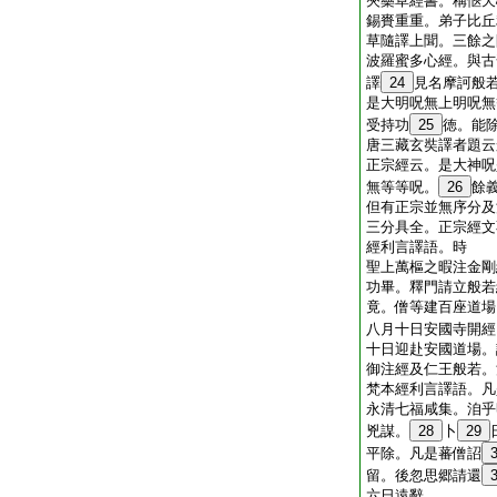
夾藥草經書。稱愜天
錫賚重重。弟子比丘
草隨譯上聞。三餘之
波羅蜜多心經。與古
譯
24
見名摩訶般
是大明呪無上明呪無
受持功
25
徳。能
唐三藏玄奘譯者題云
正宗經云。是大神呪
無等等呪。
26
餘
但有正宗並無序分及
三分具全。正宗經文
經利言譯語。時
聖上萬樞之暇注金剛
功畢。釋門請立般若
竟。僧等建百座道場
八月十日安國寺開經
十日迎赴安國道場。
御注經及仁王般若。
梵本經利言譯語。凡
永清七福咸集。洎乎
兇謀。
28
卜
29
平除。凡是蕃僧詔
留。後忽思郷請還
六日遠辭