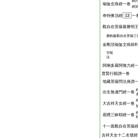
經
瑜伽念珠經一卷
經
奇特佛頂經
13
一
觀自在菩薩最勝明
廣軌儀觀自在菩薩三
金剛頂瑜伽文殊師
字呪
法
阿唎多羅阿嚕力經
普賢行願讃一卷
地藏菩薩問法身讃
出生無邊門經一卷
大吉祥天女經一卷
底哩三昧耶經一卷
十一面觀自在菩薩
吉祥天女十二名號經