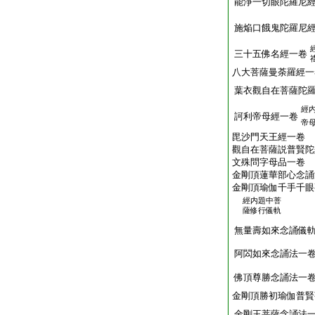
能淨一切眼陀羅尼
施焔口餓鬼陀羅尼
三十五佛名經一卷
八大菩薩曼荼羅經一
葉衣觀自在菩薩陀
經
訶利帝母經一卷
帝
毘沙門天王經一卷
觀自在菩薩説普賢陀
文殊問字母品一卷
金剛頂蓮華部心念誦
金剛頂瑜伽千手千眼
經内題中菩
薩修行儀軌
無量壽如來念誦儀
阿閦如來念誦法一
佛頂尊勝念誦法一
金剛頂勝初瑜伽普賢
金剛王菩薩念誦法