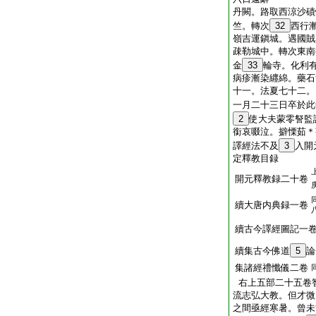
丹闕。路取西涼沙磧
竺。轉次
32
西行
嶺吉運鎭城。遇國賊
疎勒城中。轉次東南
金
33
輪寺。化利
病疹漸染纒綿。藥石
十一。法夏七十二。
一月二十三日卒於此
2
使大夫蒙零詧監
銜哀啜泣。擗慄茹＊
譯經法不及
3
入開
定釋教目録
開元釋教録二十卷
續大唐内典録一卷
續古今譯經圖記一
續集古今佛道
5
論
集諸經禮懺儀二卷
右上五部二十五卷
流志弘大教。但才微
之間亟經寒暑。曾未