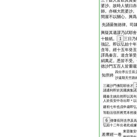
三千餘人皆歎其賞要
婆沙。故時人號曰赤
師。亦稱大毘婆沙。
間屋不以關心。興爲
先誦曇無徳律。司
興疑其遺謬乃試耶舍
十餘紙。
1
三日乃
強記。即以弘始十年
含等。經十五年癸丑
譯爲秦言。道含筆受
絹萬疋。悉皆不受。
徳沙門五百人皆重嚫
四分序云壬辰
知所終
沙遠期天竺路
三藏沙門佛陀耶舍才
誦通利即於其國廣集諸
國秦主姚欣然即以其年
人於長安中寺出即＊以
建初七年也戊申歳即弘
等勘法領所將梵本然後
6
僧肇長阿含序及高
弘始十二年出者此或據
東晋隆安
差摩經一卷