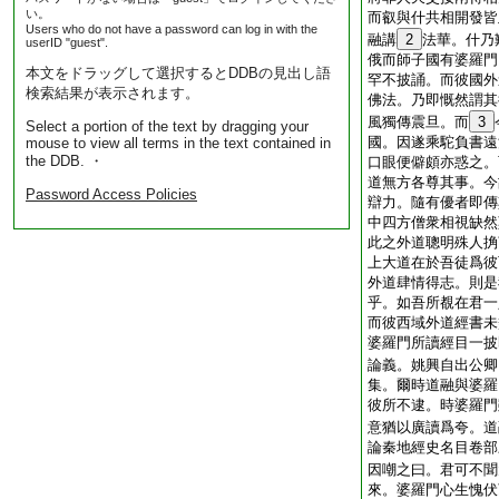
い。
而叡與什共相開發皆
Users who do not have a password can log in with the
融講
2
法華。什乃
userID "guest".
俄而師子國有婆羅門
本文をドラッグして選択するとDDBの見出し語
罕不披誦。而彼國外
検索結果が表示されます。
佛法。乃即慨然謂其
風獨傳震旦。而
3
Select a portion of the text by dragging your
國。因遂乘駝負書遠
mouse to view all terms in the text contained in
the DDB. ・
口眼便僻頗亦惑之。
道無方各尊其事。今
Password Access Policies
辯力。隨有優者即傳
中四方僧衆相視缺然
此之外道聰明殊人捔
上大道在於吾徒爲彼
外道肆情得志。則是
乎。如吾所覩在君一
而彼西域外道經書未
婆羅門所讀經目一披
論義。姚興自出公卿
集。爾時道融與婆羅
彼所不逮。時婆羅門
意猶以廣讀爲夸。道
論秦地經史名目卷部
因嘲之曰。君可不聞
來。婆羅門心生愧伏