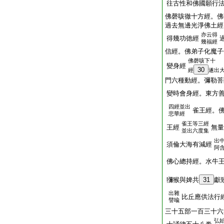
往古性和佛國願行
佛磬咳徹十方經。佛
過去無邊光淨佛土經
亦云得
得幾功徳經
幾福經
信經。佛弟子化魔子
佛磬咳下十
變身經
30
經
遂出
門六種動經。彌勒菩
變時會身經。東方
四經並出
雀王經。
悲華經
雀王等三經
王經
無量
並出六度集
出
須倫大海有減經
阿
佛心總持經。水牛
獼猴與婢共
31
獻
出雜
比丘應供法行
譬喩
三十五部一百三十六
弘