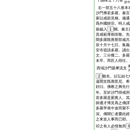
十誦律五十八卷
於
右一部五十八卷本
沙門弗若多羅。秦言
家以戒節見稱。備通
爲外國師宗。時人咸
振錫入
1
關。秦主
其戒範厚相崇敬。先
聞多羅既善斯部咸共
辰十月十七日。集義
安寺迎請多羅。誦出
文。三分獲二。多羅
未卒。而匠人殂往。
西域沙門曇摩流支
2
馳名。以弘始七
遠聞支既善毘尼。希
好曰。佛教之興先行
年。至於沙門得戒所
若多羅是罽賓人。其
師通才博見爲之傳譯
多羅早喪中途而寢不
深。傳聞仁者齎此經
之來豈人事而已耶。
叩之有人必情無所