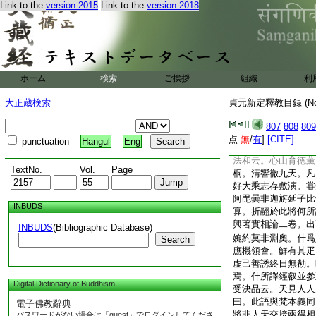
卷。並暢顯神源發揮
Link to the
version 2015
Link to the
version 2018
門不遠萬里名徳秀拔
僧標慧叡僧＊敦僧弼
精研務窮幽旨。廬山
循問。龍光道
16
久大至今仰則焉。初
ホーム
検索
ご挨拶
組織
利
隨什傳寫。什毎爲叡
云。天竺國俗甚重文
大正蔵検索
貞元新定釋教目録 (N
爲善。凡覲國王必有
爲尊。經中偈頌皆其
807
808
809
藻蔚。雖得大意殊隔
点:
無
/
有
]
[CITE]
punctuation
Hangul
Eng
徒失味乃令人
18
法和云。心山育徳薫
TextNo.
Vol.
Page
桐。清響徹九天。凡
好大乘志存敷演。甞
阿毘曇非迦旃延子比
INBUDS
寡。折翮於此將何所
興著實相論二卷。出
INBUDS
(Bibliographic Database)
婉約莫非淵奧。什爲
Search
應機領會。鮮有其疋
虚己善誘終日無勌。
焉。什所譯經叡並參
Digital Dictionary of Buddhism
受決品云。天見人人
曰。此語與梵本義同
電子佛教辭典
將非人天交接兩得相
パスワードがない場合は「guest」でログインしてくださ