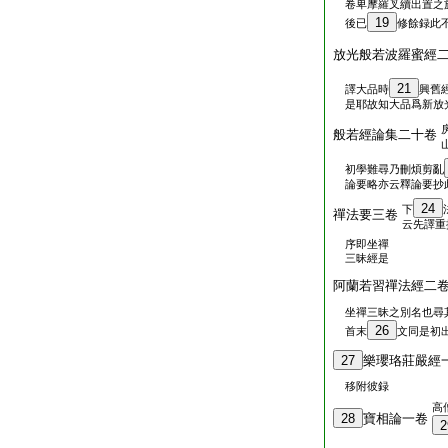
卷卑摩羅叉續出置之
19
後已
修餘録此
放光般若波羅蜜經
21
譯大品時
興舊
是耶故知大品爲新放
般若經論集二十卷
初學難尋乃刪煩剪亂
論要略亦云釋論要抄
24
下
禪法要三卷
云先譯重
序即坐禪
三昧經是
阿蘭若習禪法經二
坐禪三昧之別名也尋
26
首末
文同是初
27
樂瓔珞莊嚴經
移附彼録
高
28
寶相論一卷
2