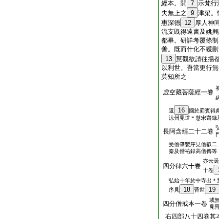
經本。開
7
示梵行
失無上之
9
津梁。
惠深徳
12
厚人神
流支既得遠書及姚興
都畢。研詳考覆條制
善。既而什化不獲刪
13
慧觀欲請往揚
以利世。吾當更行無
莫知所之
虚空藏菩薩經一卷
16
還
國於罽賓得
涼州見道＊慧宋齊録
長阿含經二十二卷
受僧肇製序見僧叡二
秦及僧祐録高僧傳等
亦云曇
四分律六十卷
十卷
弘始十年於中寺出＊
18
19
序見
晋世
或
四分僧戒本一卷
見
右四部八十四卷其