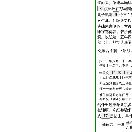
何而去。像運再顯鳩
8
渡比丘在彭城聞
此子戲別
9
今三百
來生耳。什臨終力疾
遇殊未盡伊心。方復
昧謬充傳譯。若所傳
爛。以弘始十五年四
秋七十。即於逍遙園
化唯舌不變。信弘
始十一年八月二十日卒
傳取十一爲正此不然也
14
15
年歳次
豕
十五日訖准此十四年末
與涅槃無名論表云肇在
經十一年卒始經八載未
准什誄癸丑之年四月十
薨其癸丑歳即弘始十五
然什出經部卷衆説多
數彌廣。今細參驗多
或
17
是錯上。具
僧
十誦律六十一卷
八