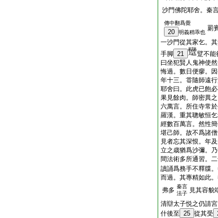
沙門佛陀耶舍。秦
傳中翻爲覺
罽
20
明義稍乖也
一沙門從其家乞。其
手脚
21
躄不能
曰坐犯賢人鬼神使然
悔過。數日便瘳。因
年十三。甞隨師遠行
耶舍曰。此虎已飽必
果見餘肉。師密異之
六萬言。所住寺常於
羅漢。重其聰敏恒乞
經數百萬言。然性簡
堪己師。故不爲諸僧
見者忘其深恨。年及
立之歳猶爲沙彌。乃
間法術多所通習。二
讀誦爲務手不釋牒。
而過。其專精如此。
秦言
弗多
見其容貌
法子
清辯太子悦之仍請宮
什後至
25
從其受