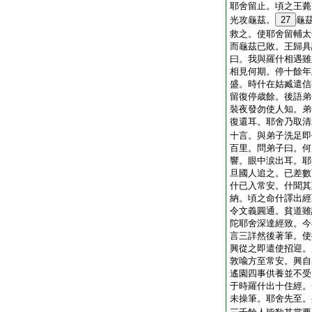
耶舍留止。頃之王薨
光攻龜茲。
27
龜
救之。使耶舍留輔太
而龜茲已敗。王歸具
曰。我與羅什相遇雖
相見何期。停十餘年
盛。時什在姑臧遣信
留復停歳餘。後語弟
裝夜發勿使人知。弟
復還耳。耶舍乃取清
十言。與弟子洗足即
百里。問弟子曰。何
響。眼中涙出耳。耶
旦國人追之。已差數
什已入常安。什聞其
納。頃之命什譯出經
令文義圓通。貧道雖
陀耶舍深達經致。今
言三詳然後著筆。使
興從之即遣使招迎。
敦喩方至常安。興自
遙園四事供養並不受
于時羅什出十住經。
未操筆。耶舍先至。