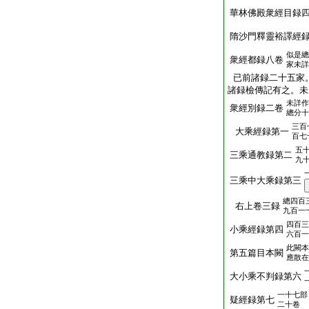
華林佛殿衆經目録
隋沙門釋靈裕譯經
似是總
衆經都録八卷
家未詳
已前諸録二十五家
諸録檢傳記有之。未
未詳作
衆經別録二卷
總分十
三百
大乘經録第一
百七
五
三乘通教録第二
九
三乘中大乘録第三
總四百
右上卷三録
九百一
四百三
小乘經録第四
六百一
此闕本
第五篇目本闕
應散在
大小乘不判録第六
一十七部
疑經録第七
二十卷