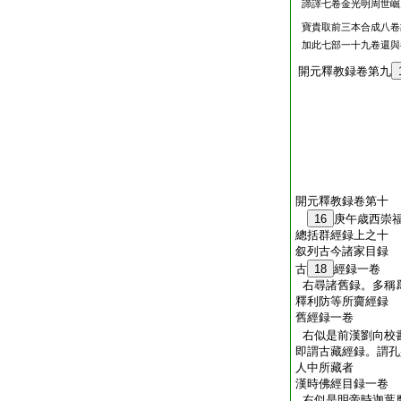
諦譯七卷金光明周世崛
寶貴取前三本合成八卷
加此七部一十九卷還與
開元釋教録卷第九
開元釋教録卷第十
16
庚午歳西崇
總括群經録上之十
叙列古今諸家目録
古
18
經録一卷
右尋諸舊録。多稱
釋利防等所齎經録
舊經録一卷
右似是前漢劉向校
即謂古藏經録。謂孔
人中所藏者
漢時佛經目録一卷
右似是明帝時迦葉