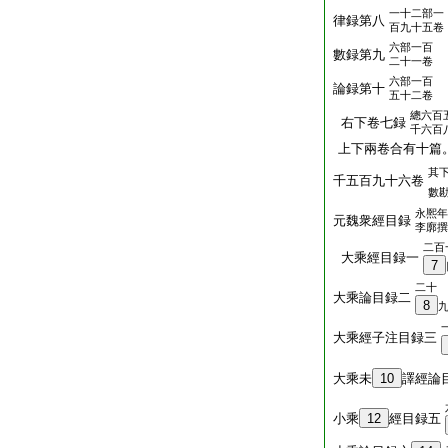
一十二部一
律録第八
百九十五卷
六部一百
數録第九
二十一卷
六部一百
論録第十
五十二卷
總六百
右下卷七録
千六百
上下兩卷合有十篇
其
千五百九十六卷
數
永熈年
元魏衆經目録
李廓撰
二百
大乘經目録一
7
二十
大乘論目録二
8
大乘經子注目録三
大乘未
10
譯經論
小乘
12
經目録五