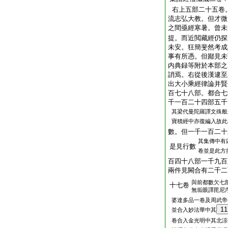
右上五部二十五卷
流志弘大教。但才微
之間亟經寒暑。曾未
提。而近閲藏經仍探
未安。狂簡斐然考成
事有所憑。但鄙見未
内典録等附於本部之
誚焉。右從後漢逮至
出大小乘經律論并賢
百七十八部。都合七
千一百二十四部五千
其梁代曼陀羅譯文殊般
寶積經中亦復編入故此
數。但一千一百二十
其集傳中有
是見行數
卷並是此方
百四十八部一千九百
兩件見闕合有二千二
與前都數欠七
十七卷
無垢眼譯毘尼
婆達多品一卷及周武帝
11
並合入妙法華中其
卷合入金光明中其北涼