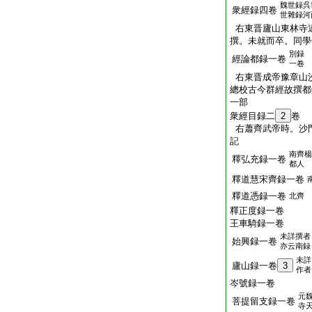
魏世録呉
衆經録四卷
世雜録河
右東晋廬山東林寺
撰。未就而卒。同學
別録
經論都録一卷
一卷
右東晋成帝豫章山
總校古今群經故撰都
一部
衆經目録二
2
卷
右蕭齊武帝時。沙
記
南齊楊
釋弘充録一卷
都人
釋道慧宋齊録一卷
釋道憑録一卷
北齊
釋正度録一卷
王車騎録一卷
未詳撰者
始興録一卷
亦云南録
未詳
廬山録一卷
3
作者
岑號録一卷
元
菩提留支録一卷
寺