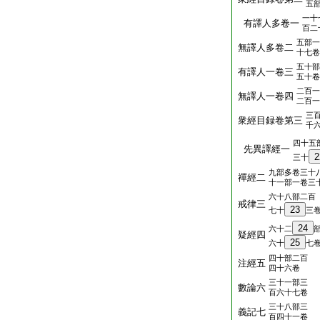
五
一十
有譯人多卷一
百二
五部一
無譯人多卷二
十七卷
五十部
有譯人一卷三
五十卷
二百一
無譯人一卷四
二百一
三
衆經目録卷第三
千
四十五
先異譯經一
2
三十
九部多卷三十
禪經二
十一部一卷三
六十八部二百
戒律三
23
七十
三
24
六十二
疑經四
25
六十
七
四十部二百
注經五
四十六卷
三十一部三
數論六
百六十七卷
三十八部三
義記七
百四十一卷