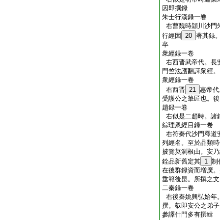
因即撰録
朱士行漢録一卷
右曹魏時頴川沙門
行經因
20
著其録
卒
衆經録一卷
右西晋武帝代。長
門竺法護翻譯衆經。
衆經録一卷
右西晋
21
惠帝代
受護公之筆匠也。後
趙録一卷
右似是二趙時。諸
綜理衆經目録一卷
右符秦代沙門釋道
列經名。至於品類時
披覽莫測根由。安乃
銓品新舊定其
1
制
在後群録資而増廣。
垂範後昆。所撰之文
二秦録一卷
右後秦姚興弘始年
撰。叡即安公之弟子
參譯什門多有撰緝