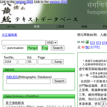
Link to the
version 2015
Link to the
version 2018
ホーム
検索
ご挨拶
組織
利
大正蔵検索
開元釋教録/附、入藏目
572
573
574
点:
有
/
無
]
[CITE]
punctuation
Hangul
Eng
TextNo.
Vol.
Page
＊荼羅不合輒讀同未
人盜聽戒律便成盜法
虚空藏菩薩能滿諸願
INBUDS
出梵本金剛頂
法一卷
INBUDS
(Bibliographic Database)
一切義品略譯
Search
右四部一十四卷其
沙門輸波迦羅。唐言
之苗裔。風儀爽俊聰
三學。總持禪觀妙達
Digital Dictionary of Buddhism
諳曉。加以弘法爲務
電子佛教辭典
來遊東夏。塗至
2
パスワードがない場合は「guest」でログインしてくださ