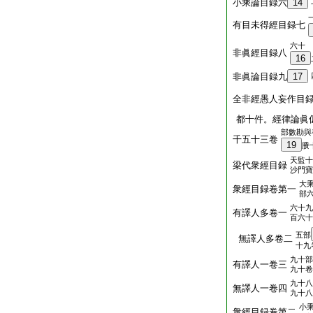
小乘論目録六
14
有目未得經目録七
六十
非眞經目録八
16
非眞論目録九
17
全非經愚人妄作目
都十件。經律論眞
部數勘與
千五十三卷
19
賸
天監十
梁代衆經目録
沙門寶
大
衆經目録卷第一
部
六十九
有譯人多卷一
百六十
五部
無譯人多卷二
十九
九十部
有譯人一卷三
九十卷
九十八
無譯人一卷四
九十八
小
衆經目録卷第二