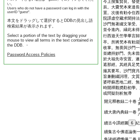
今上搜集賢良。發使
い。
辰。大齎梵本來達長
Users who do not have a password can log in with the
userID "guest".
置。次後有勅令住西
院譯虚空藏求聞持法
本文をドラッグして選択するとDDBの見出し語
沙門無著綴文筆受。
検索結果が表示されます。
並令進内。縁此未得
Select a portion of the text by dragging your
行西遊天竺學畢言歸
mouse to view all terms in the text contained in
卒。所將梵本有勅迎
the DDB. ・
收掌。無畏與沙門一
並總持妙門。先未曾
Password Access Policies
於大福先寺安置。遂
遮那經。其經具足梵
撮其要耳。沙門寶月
旨兼刪綴詞理。文質
婆呼蘇悉地二經。無
時開禪觀奬勸初學。
或問疑剖析無滯
開元釋教録二十卷
續大唐内典録一卷
續古今譯經圖
6
紀
續集古今佛道論衡
集諸經禮懺儀二卷