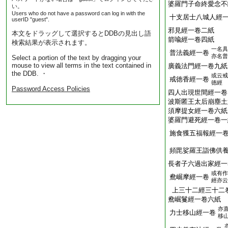
婆羅門子命終愛念不
い。
Users who do not have a password can log in with the
十支居士八城人經
userID "guest".
邪見經一卷二紙
本文をドラッグして選択するとDDBの見出し語
箭喩經一卷四紙
検索結果が表示されます。
一名具
普法義經一卷
亦名普
Select a portion of the text by dragging your
mouse to view all terms in the text contained in
廣義法門經一卷九紙
the DDB. ・
或云戒
戒徳香經一卷
徳經
Password Access Policies
四人出現世間經一卷
波斯匿王太后崩塵土
須摩提女經一卷六紙
婆羅門避死經一卷一
施食獲五福報經一
頻毘娑羅王詣佛供
長者子六過出家經一
或有作
鴦崛摩經一卷
經亦云
上三十二經三十二
鴦崛鬘經一卷六紙
亦
力士移山經一卷
移