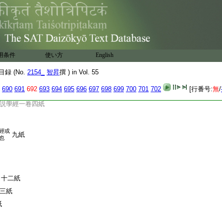
五紙
亂經
帙
名羅漢
十一紙
吒和羅經
用条件
使い方
English
或云頞
經一卷
七紙
波羅延
録 (No.
2154_
智昇
撰 ) in Vol. 55
功徳經一卷
一紙
690
691
692
693
694
695
696
697
698
699
700
701
702
[行番号:
無
/
四紙
説學經一卷四紙
經或
九紙
也
十二紙
三紙
紙