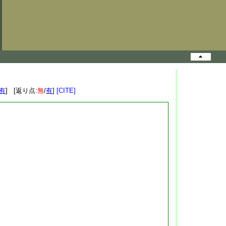
有
] [返り点:
無
/
有
]
[CITE]