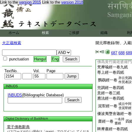
弊魔試目連經一卷
Link to the
version 2015
Link to the
version 2018
上三十經三十卷同
一
頼吒和羅經一卷
頼
善生子經一卷七紙
數經一卷四紙
ホーム
検索
ご挨拶
組織
利
梵志頞羅延問尊重
大正蔵検索
開元釋教録/附、入藏目
三歸五戒慈心厭離
亦云須達
687
688
689
須達經一卷
長者經
punctuation
Hangul
Eng
佛爲黄竹園老婆羅門
梵摩喩經一卷九紙
TextNo.
Vol.
Page
尊上經一卷四紙
亦云兜調
鸚鵡經一卷
作兕者誤
INBUDS
兜調經一卷四紙
意經一卷三紙
INBUDS
(Bibliographic Database)
應法經一卷四紙
Search
或云中阿
泥犁經一卷
含泥犁經
優波夷墮舍迦經一卷
Digital Dictionary of Buddhism
一名持
齋經一卷
四
齋經
電子佛教辭典
鞞摩肅經一卷四紙
パスワードがない場合は「guest」でログインしてくださ