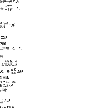
離經一卷四紙
亦直云
一卷
三紙
十支經
法行經
九紙
義經
二紙
四紙
坌身經一卷三紙
紙
一名施色力經一
卷
名福徳經二紙
亦云
養經一卷
五紙
頻婆
卷三紙
魔字或云指鬘
指髻經六紙
卷同帙
直云
六紙
山經
亦云四未曾有