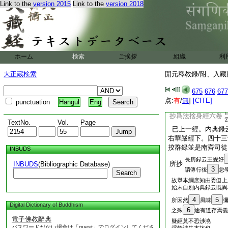
Link to the
version 2015
Link to the
version 2018
抄妙法蓮華經五十九
抄阿毘曇毘婆沙五十
抄維摩經二十六卷
抄菩薩決定要行經
長房録
抄成實論九卷
ホーム
検索
ご挨拶
組織
云八卷
利
右成實論。梁僧祐
大正蔵検索
開元釋教録/附、入藏目
請定林上寺釋僧柔小
於普弘寺共抄出
675
676
677
抄勝鬘經七卷
点:
有
/
無
]
[CITE]
punctuation
Hangul
Eng
法華經下六部長房
抄爲法捨身經六卷
TextNo.
Vol.
Page
已上一經。内典録
右華嚴經下。四十三
挍群録並是南齊司徒
INBUDS
長房録云王愛好
所抄
INBUDS
(Bibliographic Database)
3
謂傳行後
怠
Search
故擧本綱庶知由委但上
始末自別内典録云既異
4
5
所因然
風味
Digital Dictionary of Buddhism
6
之殊
途有道存焉義
電子佛教辭典
疑經莫不恐渉澆
パスワードがない場合は「guest」でログインしてくださ