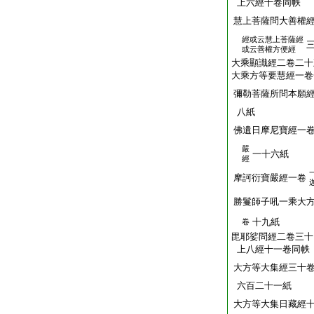
上六經十卷同帙
慧上菩薩問大善權
經或云慧上菩薩經
或云善權方便經
大乘顯識經二卷二十
大乘方等要慧經一卷
彌勒菩薩所問本願
八紙
佛遺日摩尼寶經一
嚴
一十六紙
經
摩訶衍寶嚴經一卷
勝鬘師子吼一乘大
十九紙
卷
毘耶娑問經二卷三十
上八經十一卷同帙
大方等大集經三十
六百二十一紙
大方等大集日藏經