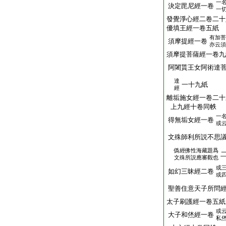
一
決定毘尼經一卷
一
發覺淨心經二卷二十
優填王經一卷五紙
有加菩
須摩提經一卷
亦云須
須摩提菩薩經一卷九
阿闍貰王女阿術達
達
一十九紙
經
離垢施女經一卷二十
上九經十卷同帙
一
得無垢女經一卷
或
文殊師利所説不思
僞經佛性海藏題爲
文殊所説應審觀也
或
如幻三昧經二卷
或
聖善住意天子所問
太子刷護經一卷五紙
或
大子和烋經一卷
私