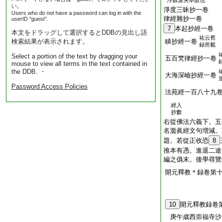
浮餘波失本故也
い。
淨度三昧抄一卷
Users who do not have a password can log in with the
律經雜抄一卷
userID "guest".
7
本起抄經一卷
本文をドラッグして選択するとDDBの見出し語
祐云舊
検索結果が表示されます。
睒抄經一卷
録所載
Select a portion of the text by dragging your
五百梵律經抄一卷
mouse to view all terms in the text contained in
the DDB. ・
大海深嶮抄經一卷
Password Access Policies
法苑經一百八十九
經入
抄數
右從佛法六義下。五
名濫眞經文句増減。
題。若從正收恐
8
推本有憑。進退二途
編之僞末。後學尋覽
開元釋教＊録卷第
10
開元釋教録卷
庚午歳西崇福寺