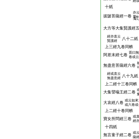
經
十紙
亦
拔陂菩薩經一卷
大方等大集賢護經
經亦直云
八十二紙
賢護經
上三經九卷同帙
晋曰無
阿差末經七卷
卷或云
無盡意菩薩經六卷
經或直云
八十九紙
無盡意經
上二經十三卷同帙
大集譬喩王經二卷
或云如來
大哀經八卷
或六卷或
上二經十卷同帙
或
寶女所問經三卷
經
十四紙
或
無言童子經二卷
薩