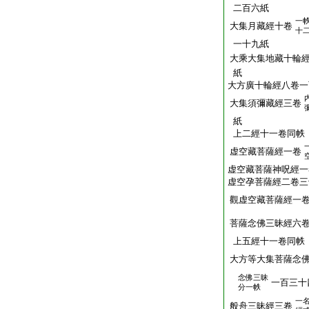
二百六紙
一
大集月藏經十卷
十
一十九紙
大乘大集地藏十輪
紙
大方廣十輪經八卷一
大集須彌藏經三卷
紙
上二經十一卷同帙
虚空藏菩薩經一卷
虚空藏菩薩神呪經一
虚空孕菩薩經二卷三
觀虚空藏菩薩經一
菩薩念佛三昧經六
上五經十一卷同帙
大方等大集菩薩念
念佛三昧
一百三十
分一帙
一
般舟三昧經三卷