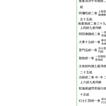
無量清淨平等覺經
紙
上卷題
阿彌陀經二卷
薩樓佛
五十五紙
無量壽經二卷三十九
上四經九卷同帙
一
阿閦佛國經二卷
菩
佛
大乘十法經一卷
舍
亦云普
普門品經一卷
門經
一名胞胎
胞胎經一卷
受身經
文殊師利佛土嚴淨
二十五紙
法鏡經二卷
或一卷
上六經九卷同帙
郁迦羅越問菩薩行
十五紙
或
幻士仁賢經一卷
幻