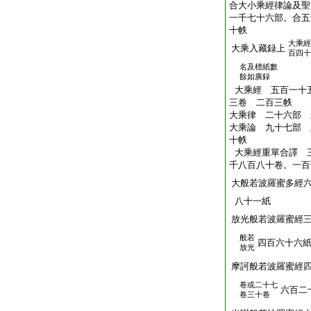
合大小乘經律論及聖
一千七十六部。合五
十帙
大乘經
大乘入藏録上
百四十
名及標紙數
餘如廣録
大乘經 五百一十
三卷 二百三帙
大乘律 二十六部 
大乘論 九十七部 
十帙
大乘經重單合譯 
千八百八十卷。一百
大般若波羅蜜多經
八十一紙
放光般若波羅蜜經
般若
四百六十六
放光
摩訶般若波羅蜜經
卷或二十七
六百二
卷三十卷