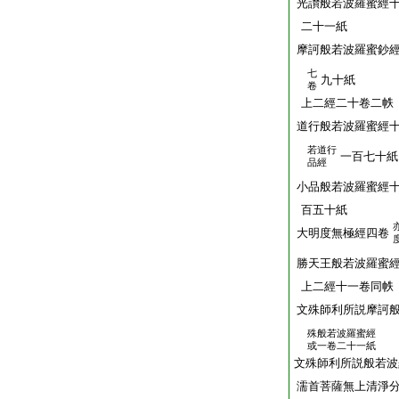
光讃般若波羅蜜經
二十一紙
摩訶般若波羅蜜鈔
七
九十紙
卷
上二經二十卷二帙
道行般若波羅蜜經
若道行
一百七十紙
品經
小品般若波羅蜜經
百五十紙
大明度無極經四卷
勝天王般若波羅蜜
上二經十一卷同帙
文殊師利所説摩訶
殊般若波羅蜜經
或一卷二十一紙
文殊師利所説般若波
濡首菩薩無上清淨