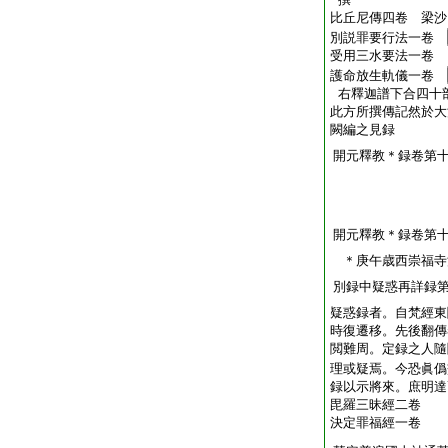
比丘尼傳四卷 梁沙
別説罪要行法一卷
受用三水要法一卷 
護命放生軌儀一卷
右釋迦譜下合四十
此方所撰傳記然於大
闕編之見録
開元釋教＊録卷第
開元釋教＊録卷第
＊庚午歳西崇福
別録中疑惑再詳録
疑惑録者。自梵經東
時復遷移。先後翻傳
閲難周。定録之人隨
理或疑焉。今恐眞僞
録以示將來。庶明達
毘羅三昧經二卷
決定罪福經一卷