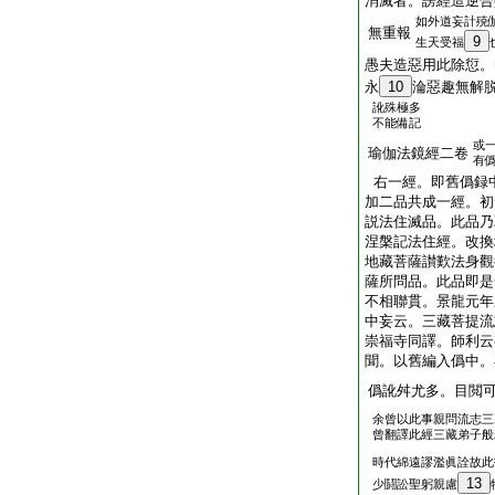
消滅者。謗經造逆合
如外道妄計殑
無重報
9
生天受福
愚夫造惡用此除愆。
永
10
淪惡趣無解
訛殊極多
不能備記
或
瑜伽法鏡經二卷
有
右一經。即舊僞録
加二品共成一經。初
説法住滅品。此品乃
涅槃記法住經。改換
地藏菩薩讃歎法身觀
薩所問品。此品即是
不相聯貫。景龍元年
中妄云。三藏菩提流
崇福寺同譯。師利云
聞。以舊編入僞中。
僞訛舛尤多。目閲
余曾以此事親問流志三
曾翻譯此經三藏弟子般
時代綿遠謬濫眞詮故此
13
少鬪訟聖躬親慮