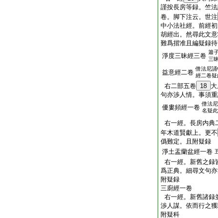
謹按長房等録。竺法
卷。脚下注云。世注
中小法社經。前經初
胡經出。然尋此文意
難爲揩准且編疑録待
簫
淨度三昧經三卷
三
僧法尼誦
益意經二卷
經二卷疑
右二部五卷
18
大
句亦渉人情。事須重
僧法尼
優婁頻經一卷
名疑此
右一經。長房内典
年木道賢獻上。更不
僞難定。且附疑録
淨土盂蘭盆經一卷
右一經。新舊之録
爲正典。細尋文句亦
附疑録
三廚經一卷
右一經。新舊諸録
渉人謀。依而行之獲
附疑科