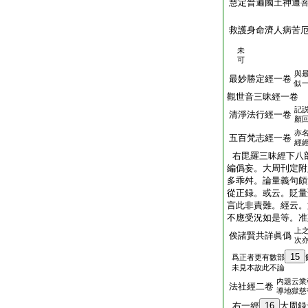
慧定普遍國土神通
救護身命濟人病苦
未
可
與
最妙勝定經一卷
似
觀世音三昧經一卷
記
清淨法行經一卷
顏
亦
五百梵志經一卷
經
右毘羅三昧經下八
編僞妄。大周刊定附
多乖舛。論量義句頗
從正録。或云。貶量
言此非責難。經云。
不應受況如是等。准
上
俟諸賢共詳眞僞
次
15
爲正者更有數部
未見本故此不論
内題云業
法社經二卷
導地獄慈
右一經
16
大周録