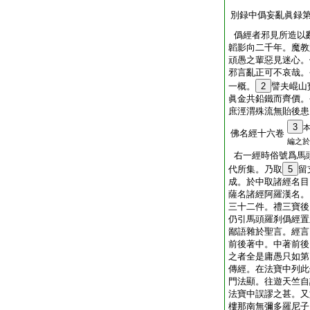
別録中僞妄亂眞録
僞經者邪見所造以
韜影向二千年。魔教
頑愚之輩惡見迷心。
邪言亂正可不哀哉。
一概。
2
譬夫崐山
眞金共鉛鐵而齊價。
庶涇渭殊流無貽後患
3
佛名經十六卷
編之於
右一經時俗號爲馬
代所集。乃取
5
留
成。於中取諸經名目
薩名諸經阿羅漢名。
三十二件。禮三寶後
仍引馬頭羅刹僞經置
鄙語雜於聖言。經言
前後著中。中著前後
之者全是庸愚只如第
傳經。在法寶中列此
門法顯。往遊天竺自
法寶中誤謬之甚。又
樓那南無彌多羅尼子