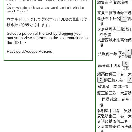
續集古今佛道論衡一
い。
撰
Users who do not have a password can log in with the
userID "guest".
東夏三寶感通録三卷
集沙門不拜俗
4
議
本文をドラッグして選択するとDDBの見出し語
撰
検索結果が表示されます。
大唐慈恩寺三藏法師
Select a portion of the text by dragging your
立等撰
mouse to view all terms in the text contained in
大唐西域求法高僧傳
the DDB. ・
撰
Password Access Policies
5
亦云
法顯傳一卷
天竺記傳
6
高僧傳十四卷
目録
續高僧傳三十卷 大
7
辯正論八卷
8
破邪論二卷
或一卷
甄正論三卷 大唐沙
十門辯惑論二卷
或
撰
弘明集十四卷 梁沙
廣弘明集三十卷 大
集諸經禮懺儀二卷 
大唐南海寄歸内法傳
撰