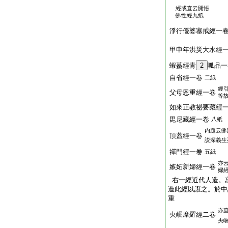
經或直云開悟
佛性經九紙
淨行優婆塞戒經一
甲申年洪災大水經
蝦蟇經青
2
呱品一
自省經一卷
二紙
經
父母恩重經一卷
等
如來正教祕要藏經
毘尼藏經一卷
八紙
内題云佛
頂蓋經一卷
説深義生
禪門經一卷
五紙
亦
嫉妬新婦經一卷
婦
右一經近代人造。
造此經以誑之。於中
重
亦
央崛摩羅經二卷
央