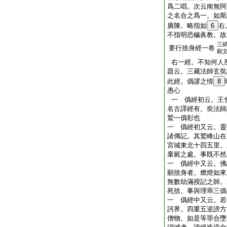
爲二唱。次云南無阿
之名合之爲一。如斯
廣陳。略指如
6
右
不指明恐穢眞教。故
三
要行捨身經一卷
願
右一經。不知何人
題云。三藏法師玄奘
此經。僞謬之情
8
愚心
一 僞經初云。王
名古譯經有。奘法師
鷲一僞彰也
一 僞經初又云。靈
諸傳記。其鷲峰山在
宮城東北十四五里。
棄屍之處。事既不然
一 僞經中又云。佛
願捨身者。燃燈如來
無數劫滿授記之師。
死捨。事與理乖三僞
一 僞經中又云。若
訶界。四重五逆謗方
僧物。如是等罪合墮