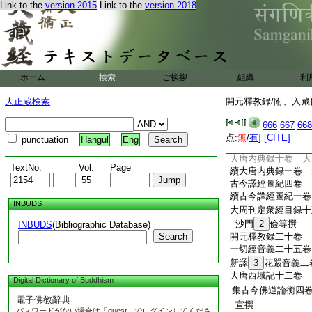
Link to the
version 2015
Link to the
version 2018
或
釋迦氏略譜一卷
略
釋迦方志二卷 ＊大
經律異相五十卷 梁
陀羅尼雜集十卷 未
諸經要集二十卷 大
ホーム
検索
ご挨拶
組織
利
出三藏記集十五卷 
衆經目録七卷 隋勅
大正蔵検索
開元釋教録/附、入藏目
開皇三寶録十五卷
666
667
668
費長房撰
点:
無
/
有
]
[CITE]
punctuation
Hangul
Eng
衆經目録五卷 隋＊
大唐内典録十卷 大
TextNo.
Vol.
Page
續大唐内典録一卷 
古今譯經圖紀四卷 
續古今譯經圖紀一卷
INBUDS
大周刊定衆經目録十
沙門
2
儉等撰
INBUDS
(Bibliographic Database)
Search
開元釋教録二十卷 
一切經音義二十五卷
新譯
3
花嚴音義二
大唐西域記十二卷 
Digital Dictionary of Buddhism
集古今佛道論衡四
電子佛教辭典
宣撰
パスワードがない場合は「guest」でログインしてくださ