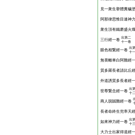
見一衆生擧體糞穢
阿那律思惟目連神
衆生頂有鐵磨盛火
出第二
三行經一卷
十一卷
出
眼色相繋經一卷
十
無畏離車白阿難經
質多羅長者請比丘
外道誘質多長者經
出
世尊繋念經一卷
十
商人脱賊難經一卷
長者命終生兜率天
出
如來神力經一卷
十
大力士出家得道經