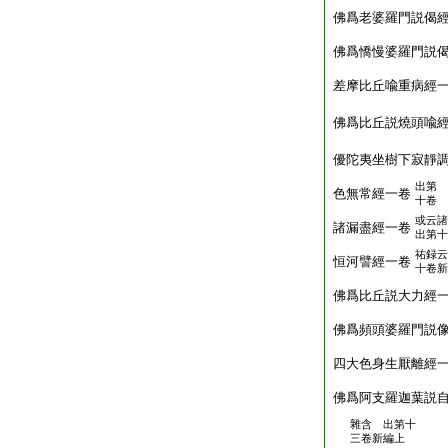
佛爲老婆羅門説偈
佛爲憍慢婆羅門説
差摩比丘喩重病經
佛爲比丘説燒頭喩
優陀夷坐樹下寂靜
出第
色無常經一卷
十卷
或云諸
諸漏盡經一卷
出第十
祐録云
恒河譬經一卷
十卷新
佛爲比丘説大力經
佛爲頻頭婆羅門説
四大色身生厭離經
佛爲阿支羅迦葉説
雜含 出第十
三卷新編上