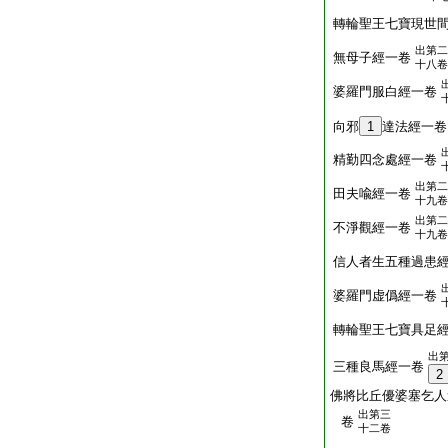
轉輪聖王七寶現世
出第二
無母子經一卷
十八卷
婆羅門服白經一卷
向邪
1
達法經一卷
精勤四念處經一卷
出第二
田夫喩經一卷
十九卷
出第二
不淨觀經一卷
十九卷
信人者生五種過患
婆羅門虚僞經一卷
轉輪聖王七寶具足
出
三種良馬經一卷
2
佛將比丘優婆塞乞人
出第三
卷
十二卷