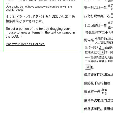
因
い。
出
Users who do not have a password can log in with the
増一阿含經一卷
三
userID "guest".
行七行現報經一卷
本文をドラッグして選択するとDDBの見出し語
検索結果が表示されます。
出
十二因縁經一卷
藏
Select a portion of the text by dragging your
mouse to view all terms in the text contained in
飛鳥喩經下二十六
the DDB. ・
准隋開皇仁壽
阿含經
人出現世間經
Password Access Policies
出増一阿＊含今撿是異
3
故此除之其
増一阿
一中言是異譯編入見録
二因縁經及彌勒下生經
4
録
佛爲婆羅門説四法
佛跡見千輻輪相經
出第
普施經一卷
四卷
佛爲事火婆羅門説
佛爲婆羅門説耕田