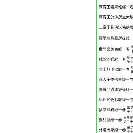
阿育王獲果報經一
阿育王於佛所生大
二童子見佛説偈供
羅婆鳥爲鷹所捉經
世間言美色經一卷
或
純陀沙彌經一卷
字
雪山無獼猴經一卷
商人子作佛事經一
婆羅門通達經論經
比丘於色厭離經一
出
捨諸世務經一卷
十
亦云嬰
嬰兒譬經一卷
第二十
出
外道出家經一卷
十