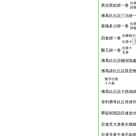
出
異信異欲經一卷
四
佛爲比丘説三法經
出
葉喩多少經一卷
四
出陳朝大
四食經一卷
出第十
出第十
醫王經一卷
五卷
佛爲比丘説極深險
佛爲諸比丘説莫思
惟字出第
十六卷
佛爲比丘説大熱地
舍利弗等比丘得身
釋提桓因詣目連放
目連見大身衆生燃
目連見衆生身毛如