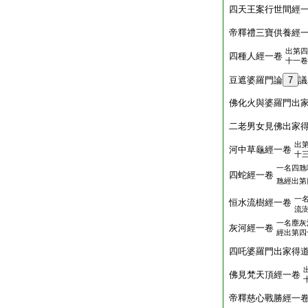
四天王案行世間經
帝釋禮三寶供養經
出第四
四種人經一卷
十一卷
豆遮婆羅門論
7
議
佛化火與婆羅門出
二老男女見佛出家
出
河中草龜經一卷
十
一名四虺
四蛇經一卷
虺經出第
一
恒水流樹經一卷
流
一名塵灰
灰河經一卷
經出第四
四吒婆羅門出家得
佛見梵天頂經一卷
帝釋慈心戰勝經一