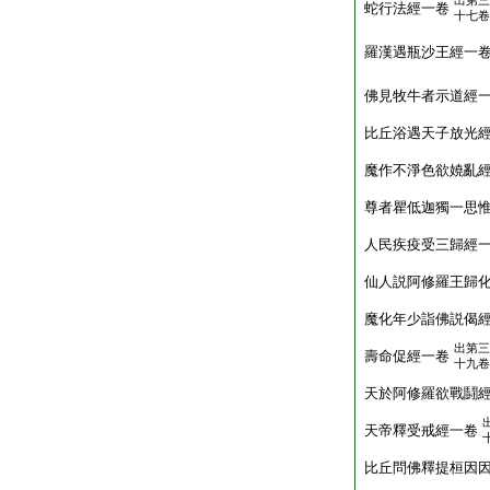
出第三
蛇行法經一卷
十七卷
羅漢遇瓶沙王經一
佛見牧牛者示道經
比丘浴遇天子放光
魔作不淨色欲嬈亂
尊者瞿低迦獨一思
人民疾疫受三歸經
仙人説阿修羅王歸
魔化年少詣佛説偈
出第三
壽命促經一卷
十九卷
天於阿修羅欲戰鬪
天帝釋受戒經一卷
比丘問佛釋提桓因