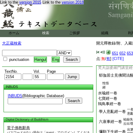
Link to the
version 2015
Link to the
version 2018
新編上
比丘成就五法入地
18
八新
編上
ホーム
検索
ご挨拶
波斯匿王詣佛有五
組織
利
大正蔵検索
開元釋教録/附、入藏目
調達入地獄經一卷
掃地經一卷
651
652
653
世間強
19
益布施
点:
無
/
有
]
[CITE]
punctuation
Hangul
Eng
羅閲城人民請佛經一
梵天詣婆羅門講堂經
TextNo.
Vol.
Page
郁伽居士見佛聞法
性悟
INBUDS
經
水喩經一卷
INBUDS
(Bibliographic Database)
七寶經一卷
Search
鵄鳥事經一卷
一
學人意亂經一卷
意
Digital Dictionary of Buddhism
祐録失
六衰事經一卷
云出増
電子佛教辭典
出
彌勒下生經一卷
パスワードがない場合は「guest」でログインしてくださ