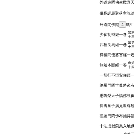
外道進問佛生歡喜
佛爲調馬聚落主説
外道問佛鬪
4
戰生
出
少多制戒經一卷
十
出
四種良馬經一卷
十
釋種問優婆塞經一
出
無始本際經一卷
十
一切行不恒安住經
婆羅門問世尊將來
悉鞞梨天子詣佛説
長壽童子病見世尊
婆羅門問佛布施得
十法成就惡業入地