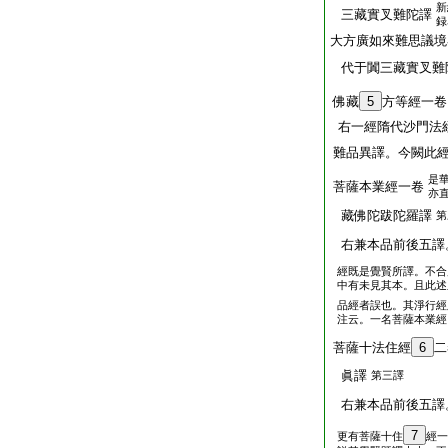
新
三藏實叉難陀譯
録
大方廣如來難思議境
代于闐三藏實叉難
佛藏
5
方等經一卷
右一經隋代沙門法
難品異譯。今闕此
是
菩薩本業經一卷
亦
藏佛陀跋陀羅譯
第
右兼本品前後五譯
經既是覺賢所譯。不合
中有未見其本。且此述
品經者誤也。其淨行經
注云。一名菩薩本業經
菩薩十法住經
6
二
眞譯
第三譯
右兼本品前後五譯
7
更有菩薩十住
經一