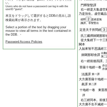
い。
門釋聖堅譯
Users who do not have a password can log in with the
userID "guest".
右一經是大集虚空
乃是別生。虚空藏品
本文をドラッグして選択するとDDBの見出し語
2
或即
是經是無
検索結果が表示されます。
讖譯。非聖堅出
Select a portion of the text by dragging your
定意天子所問經
3
mouse to view all terms in the text contained in
the DDB. ・
氏三藏禪師闍那耶
從大集經下一十三
Password Access Policies
闕本
入如來智不思議經三
出翻
師闍那耶舍譯
第二
右一經前後四譯。
亦
菩薩十地經一卷
亦
法護譯
第一譯
大方廣菩薩十地經一
眞譯
第二譯
十地經一卷 東晋
譯
右三經同本。前後
大方廣不生不滅經一