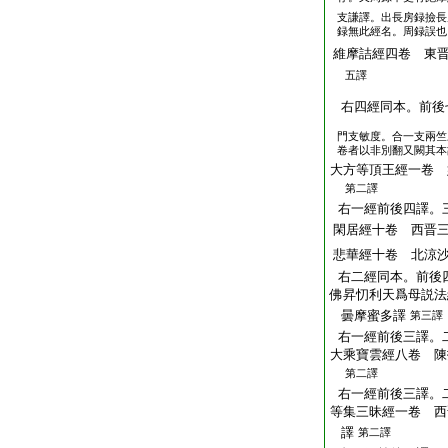
支謙譯。出長房録撿長
録無此經名。周録誤也
維摩詰經四卷 東
五譯
右四經同本。前後
門支敏度。合一支兩竺
卷者以非別翻又闕其本
大方等頂王經一卷 
第二譯
右一經前後四譯。
閑居經十卷 西晋
悲華經十卷 北涼
右二經同本。前後
佛昇忉利天爲母説法
曇摩蜜多譯
第三譯
右一經前後三譯。
大乘寶雲經八卷 陳
第二譯
右一經前後三譯。
等集三昧經一卷 西
譯
第二譯