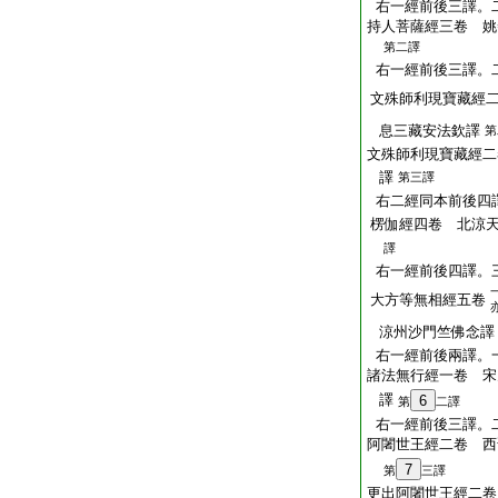
右一經前後三譯。
持人菩薩經三卷 姚
第二譯
右一經前後三譯。
文殊師利現寶藏經
息三藏安法欽譯
第
文殊師利現寶藏經二
譯
第三譯
右二經同本前後四
楞伽經四卷 北涼
譯
右一經前後四譯。
大方等無相經五卷
涼州沙門竺佛念譯
右一經前後兩譯。
諸法無行經一卷 宋
譯
6
第
二譯
右一經前後三譯。
阿闍世王經二卷 西
7
第
三譯
更出阿闍世王經二卷