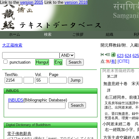
Link to the
version 2015
Link to the
version 2018
三藏支婁
7
迦讖
般舟三昧念佛章經
譯
第四譯
安
般舟三昧經二卷
般
ホーム
検索
ご挨拶
組織
利
法護
8
譯
第六譯
大正蔵検索
開元釋教録/附、入藏目
右四經同本。前後
623
624
625
阿差末菩薩經四卷 
点:
無
/
有
]
[CITE]
punctuation
Hangul
Eng
第一譯
阿差末菩薩經四卷 
TextNo.
Vol.
Page
第二譯
無盡意經十卷 宋
譯
INBUDS
右三經同本。前後
INBUDS
(Bibliographic Database)
又長房等録竺法護譯中
Search
護已。出阿差末經。不
云。晋曰無盡意。録中
梵晋名異。理實一經録
小阿差末經二卷 呉
Digital Dictionary of Buddhism
右一經既加小字。
電子佛教辭典
方等主虚空藏經八
パスワードがない場合は「guest」でログインしてくださ