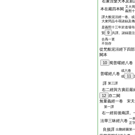
右兼涅槃大本及新
又大周
本在藏四本闕
義熈十
譯大般泥洹經一卷。或
大衆問品今尋諸録及傳
是義熙十三年於道場寺
9
賢
共譯。諸録題注
合爲一更
不別存
從梵般泥洹經下四部
闕本
10
蜀普曜經八卷
或六卷
普曜經八卷
11
或
譯
第三譯
右二經與方廣莊嚴
12
存二闕
無量義經一卷 宋天
第一譯
右一經前後兩譯。
一
法華三昧經六卷
正
良接譯
出翻經圖第