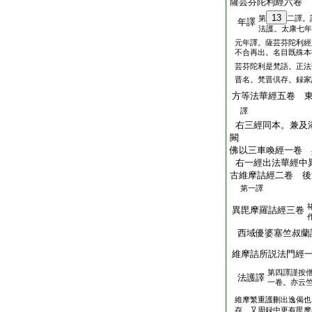
薩芸芬陀利經六卷 
13
第
二譯。
年譯
法護。太康七年
元年譯。薩芸芬陀利經
不合再出。名目既殊本
芸芬陀利是梵語。正法
晋名。梵晋倶存。録家
方等法華經五卷 
譯
右三經同本。兼及
闕
佛以三車喚經一卷 
右一經出法華經中
古維摩詰經二卷 後
第一譯
異毘摩羅詰經三卷
西域優婆塞竺叔蘭
維摩詰所説法門經
第四譯謹按
法護譯
一卷。亦云
維摩繁重護刪出逸偈也
存。又周録中更有毘摩