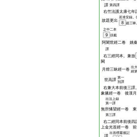
譯
第四譯
右竺法護太康七年
若准安録。
故題更出
8
超三昧
之中二本
9
倶載
阿闍世經二卷 姚
譯
右三經同本。兼放
闕
出
月燈三昧經一卷
經
第一
世高譯
別譯
右兼大本前後三譯
象腋經一卷 後漢月
出法上録
第一譯
無所悕望經一卷 東
第三譯
右二經同本前後四
上金光首經一卷 前
出首楞嚴後記
譯