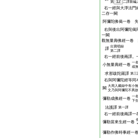
12
第
二譯新編
右一經與大淨法門
二存一闕
阿彌陀佛偈一卷 
右與後出阿彌陀偈
一闕
觀無量壽佛經一卷 
出寶唱録
譯
第二譯
右一經前後兩譯。
一
小無量壽經一卷
或
求那跋陀羅譯
第三
右與阿彌陀經等同
大周入藏録中有小
闕
文乃與阿彌陀不異
一
彌勒成佛經一卷
下
法護譯
第一譯
右一經前後兩譯一
彌勒當來生經一卷
彌勒作佛時事經一