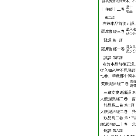
詳其覺賢既譯大本。不
是十
十住經十二卷
地品
第二譯
右兼本品前後五譯
是入法
羅摩伽經三卷
品少分
賢譯
第一譯
是入法
羅摩伽經一卷
品少分
讖譯
第四譯
右兼本品前後五譯
從入如來智不思議經
七卷。華嚴部中闕本
舊
梵般泥洹經二卷
爲
三藏支婁迦讖譯
第
大般涅槃經二卷 曹
前品爲二卷
第二譯
大般泥洹經二卷 呉
歎品爲二卷
第＊三
般泥洹經二十卷 北
州譯
第六譯