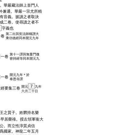
。華嚴藏法師上首門人
外兼通。華嚴一宗尤所精
有音義。披讀之者取決
成二卷。使尋讀之者不
字義也
第二出與奘法師稱讃大
一卷
乘功徳經同本開元九年
第十一譯與無量門微
經一卷
密持經等同本開元九
開元九年＊於
經一卷
奉恩寺譯
7
開元
九年
諸經要集三卷
六月二十日
王之質子。姓欝持名樂
唐早居榮祿。授左領軍衞大
公。而立性淳質貞信
爲國家。神龍二年五月