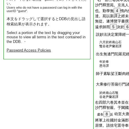
い。
沙門釋慧苑。京兆人
Users who do not have a password can log in with the
也。勤學無
4
惰内
userID "guest".
達。苑以新譯之經未
本文をドラッグして選択するとDDBの見出し語
無從。遂博覽字書撰
検索結果が表示されます。
遠求師而
5
決於
6
Select a portion of the text by dragging your
説妙法決定業障經
mouse to view all terms in the text contained in
the DDB. ・
六月於終南山石
鼈谷老尹蘭若譯
Password Access Policies
出生無邊門陀羅尼
年於奉
恩寺譯
師子素馱娑王斷肉
大乘修行菩薩行門
於終南山石鼈
谷老尹蘭若譯
右四部六卷其本並在
沙門釋智嚴。于闐國
幼至大
8
盧各
反
將軍上柱國封金滿郡
居懷。請捨宅置寺奉