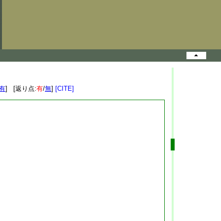
有
] [返り点:
有
/
無
]
[CITE]