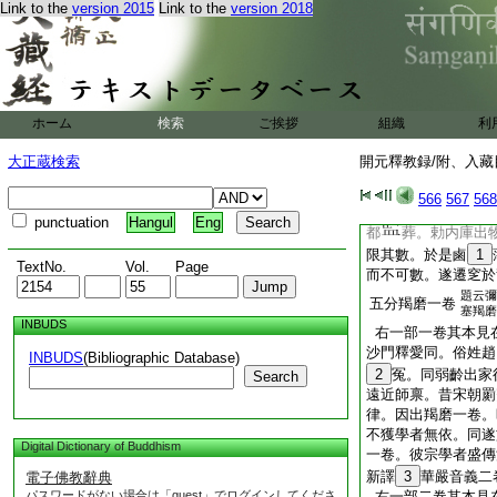
Link to the
version 2015
Link to the
version 2018
養冀免衰弊。今漸遲
日不飮不食藥餌倶絶
至十一月三日遂索香
四日晨朝。取梵本衆
至五日齋時。告諸侍
ホーム
検索
ご挨拶
組織
利
汝勿喧聲。遂於淨室
卒。春秋一百五十有
大正蔵検索
開元釋教録/附、入藏目
塵勞。焉能保此遐齡
聽皇衷感慕慟歎久之
566
567
568
開元一切遍知三藏。
punctuation
Hangul
Eng
都
葬。勅内庫出
限其數。於是鹵
1
TextNo.
Vol.
Page
而不可數。遂遷窆於
題云彌
五分羯磨一卷
塞羯磨
INBUDS
右一部一卷其本見
沙門釋愛同。俗姓趙
INBUDS
(Bibliographic Database)
2
冤。同弱齡出家
Search
遠近師禀。昔宋朝罽
律。因出羯磨一卷。
不獲學者無依。同遂
Digital Dictionary of Buddhism
一卷。彼宗學者盛傳
新譯
3
華嚴音義二
電子佛教辭典
パスワードがない場合は「guest」でログインしてくださ
右一部二卷其本見