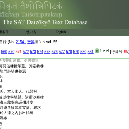
暮徒更延時。遂從二十
。雖向五旬神色不異。
水洗浴換新潔衣。至
經手
頂戴一一讃歎。
人皆令四散。吾暫就靜
用条件
使い方
English
之中右脇而臥奄然而
六。自非積脩勝業脱屣
録 (No.
2154_
智昇
撰 ) in Vol. 55
。去留專己者也。既聞天
。追贈鴻臚大卿。諡曰
569
570
571
572
573
574
575
576
577
578
579
580
581
[行番号:
無
/
詔遣内侍杜懷敬往東
物供葬所須務。令優贍無
薄羽儀幡幢華蓋。闐塞衢巷
龍門起塔供養焉
沙
本
在
氏。本天水人。代襲冠
後以律學馳譽。講彌沙塞律
賓三藏覺壽譯彌沙塞
時運遷移其本零落。尋求
於大律之内抄出羯磨
流布
卷
在