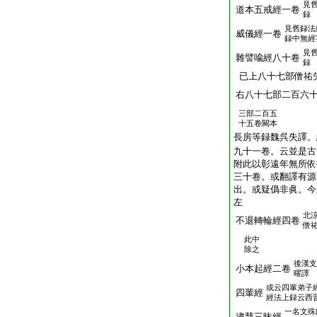
見
道本五戒經一卷
録
見舊録法
威儀經一卷
録中無經
見
雜譬喩經八十卷
録
已上八十七部僧祐
右八十七部二百六
三部二百五
十五卷闕本
長房等録魏呉失譯。
九十一卷。云並是古
附此以彰遠年無所依
三十卷。或翻譯有源
出。或疑僞非眞。今
左
北
不退轉輪經四卷
僧
此中
除之
後漢支
小本起經二卷
曜譯
或云四輩弟子
四輩經
經法上録云西
一名文殊
逮慧三昧經