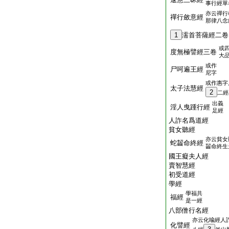
事行經單
亦云禪行
禪行斂意經
那律八念
1
濡首菩薩經二卷
或
度無極譬經三卷
大
或作
尸呵遍王經
尼字
或作惠字
太子法慧經
2
二經
出義
淫人曳踵行經
足經
人詐名爲道經
貧女聽經
亦云貧女
蛇齧命終經
齧命終生
國王癡夫人經
賣智慧經
初受道經
學經
學福共
福經
是一經
八部僧行名經
亦云化喩經人
化譬經