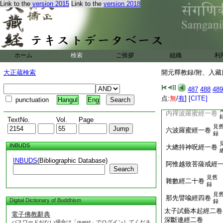
魔王請問經四卷
Link to the
version 2015
Link to the
version 2018
釋提桓因所問經三卷
大梵天王請轉法輪經
法華光瑞菩薩現壽
普賢菩薩答難二千經
ホーム
検索
ご挨拶
組織
利
梵天王請佛千首經
大正蔵検索
開元釋教録/附、入藏目
見
菩薩常行經一卷
録
487
488
489
舊
熒火六度經一卷
点:
無
/
有
]
[CITE]
punctuation
Hangul
Eng
云
内禪波羅蜜經一卷
TextNo.
Vol.
Page
見
六波羅蜜經一卷
録
INBUDS
大總持神呪經一卷
INBUDS
(Bibliographic Database)
阿惟越致菩薩戒經
Search
見舊
雜數經二十卷
録
見
那先譬喩經四卷
Digital Dictionary of Buddhism
録
太子試藝本起經二卷
電子佛教辭典
深斷連經二卷
パスワードがない場合は「guest」でログインしてくださ