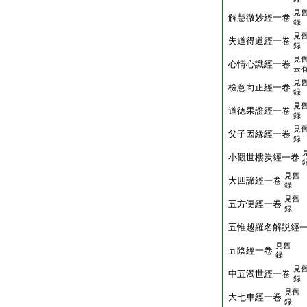
見
解慧微妙經一卷
録
見
失道得道經一卷
録
見
心情心識經一卷
云
見
檢意向正經一卷
録
見
道徳果證經一卷
録
見
父子因縁經一卷
録
小觀世樓炭經一卷
見舊
大四諦經一卷
録
見舊
五方便經一卷
録
五惟越羅名解説經
見舊
五陰經一卷
録
見
中五濁世經一卷
録
見舊
大七車經一卷
録