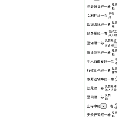
見
長者難提經一卷
録
見舊
女利行經一卷
録
見
四婦因縁經一卷
録
舊録云
須多羅經一卷
羅入胎
見舊録晋
墮迦經一卷
言合編
見
盤達龍王經一卷
録
牛米自供養經一卷
見
行牧食牛經一卷
作
墮釋迦牧牛經一卷
見舊録疑
法嚴經一卷
等入法嚴
見舊
壁四經一卷
録
止寺中經
7
一卷
見
安般行道經一卷
録