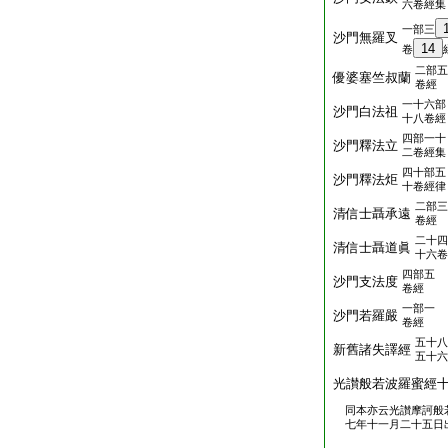
六卷經集
一部三
沙門無羅叉
14
卷
二部五
優婆塞竺叔蘭
卷經
一十六部
沙門白法祖
十八卷經
四部一十
沙門釋法立
二卷經集
四十部五
沙門釋法炬
十卷經律
二部三
清信士聶承遠
卷經
二十四
清信士聶道眞
十六卷
四部五
沙門支法度
卷經
一部一
沙門若羅嚴
卷經
五十八
新舊諸失譯經
五十六
光讃般若波羅蜜經
同本亦云光讃摩訶般
七年十一月二十五日