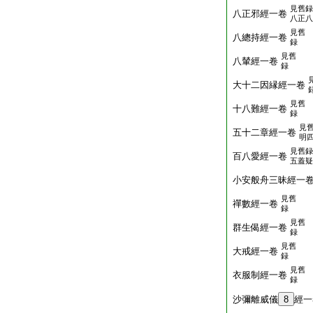
見舊録
八正邪經一卷
八正八
見舊
八總持經一卷
録
見舊
八輦經一卷
録
大十二因縁經一卷
見舊
十八難經一卷
録
見
五十二章經一卷
明
見舊録
百八愛經一卷
五蓋疑
小安般舟三昧經一
見舊
禪數經一卷
録
見舊
群生偈經一卷
録
見舊
大戒經一卷
録
見舊
衣服制經一卷
録
沙彌離威儀
8
經一