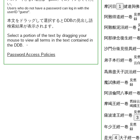
い。
摩訶目
1
揵連與佛
Users who do not have a password can log in with the
userID "guest".
見
阿難得道經一卷
録
本文をドラッグして選択するとDDBの見出し語
検索結果が表示されます。
阿難般泥洹經一卷
Select a portion of the text by dragging your
阿那律念復生經一
mouse to view all terms in the text contained in
the DDB. ・
沙門分衞見怪異經
Password Access Policies
見
弟子本行經一卷
云
爲壽盡天子説法經
見舊
魔試佛經一卷
録
阿須倫問八事經一
舊録云
摩竭王經一卷
竭國王
見
薩波達王經一卷
3
見舊
年少王經一卷
録
是光
4
大子經一卷