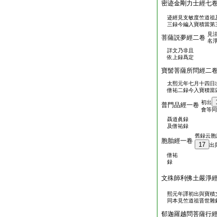
密迹金剛力士經七
迹經見支敏度竺道祖
三録今編入寶積當第
見
菩薩説夢經二卷
名
詳文乃非且
依上録爲定
寶髻菩薩所問經二
太熙元年七月十四日
僧祐二録今入寶積當
初出
普門品經一卷
會等同
聶道眞録
及僧祐録
舊録云胞
胞胎經一卷
17
出
僧祐
録
文殊師利佛土嚴淨
熙元年譯初出與寶積
同本見竺道祖晋世雜
郁迦羅越問菩薩行