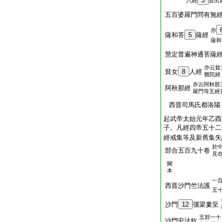
3
八經
並出
五百婆羅門問有無
亦
薩和菩
5
薩經
薩和
慧定普遍神通菩薩
亦云貧
貧女
8
人經
難陀經
亦云阿秋那
阿秋那經
羅門等五經
西晋司馬氏都洛陽
起武帝太始元年乙酉
子。凡經四帝五十二
經戒集等及新舊集失
於
部合五百九十卷
見
闕
本
一
西晋沙門竺法護
五
沙門
12
彊梁婁至
五部一十
沙門安法欽