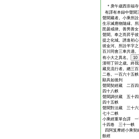
＊庚午歳西崇福
有譯有本録中聲聞
聲聞藏者。小乘所詮
生示滅應物隨縁。所
毘曇戒律。善男善女
聲聞。奉之而昇乎彼
提之化城。誘進初心
彼金河。所詮半字之
百川同會三車共適。
有小大之異名。
10
漢明丁卯之歳。終我
藏見流行者。總三百
二卷。一百六十五帙
顯具如後列
聲聞契經藏 二百
四十八帙
聲聞調伏藏 五十
四十五帙
聲聞對法藏 三十
七十二帙
小乘經重單合譯 一
十四卷 三十一帙
四阿笈摩經小乘契
餘經