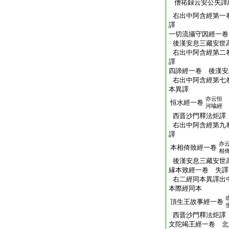
僧祐録云安公失譯
右出中阿含經第一
譯
一切流攝守因經一卷
後漢安息三藏安世
右出中阿含經第二
譯
四諦經一卷 後漢安
右出中阿含經第七
本異譯
亦云恒
恒水經一卷
河喩經
西晋沙門釋法炬譯
右出中阿含經第九
譯
亦
本相倚致經一卷
相
後漢安息三藏安世
縁本致經一卷 失譯
右二經同本異譯出
本際經同本
頂生王故事經一卷
西晋沙門釋法炬譯
文陀竭王經一卷 北