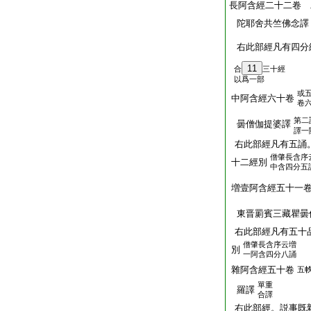
長阿含經二十二卷 
陀耶舍共竺佛念譯
右此部經凡有四分
11
合
三十經
以爲一部
或
中阿含經六十卷
卷
第二
曇僧伽提婆譯
譯一
右此部經凡有五誦
僧肇長含序
十二經別
中含四分五
増壹阿含經五十一
東晋罽賓三藏瞿曇
右此部經凡有五十
僧肇長含序云増
別
一阿含四分八誦
雜阿含經五十卷
五
單重
羅譯
合譯
右此部經。説事既