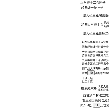
上八經十二卷同帙
起世經十卷
一帙
隋天竺三藏闍那崛
恐
起世因本經十卷
起
隋天竺三藏達摩笈
録及靖邁經圖並云笈多
園翻經館譯起世經十卷
大意雖同文句稍異至於
婆在舍婆提城後經乃云
梵言後經爲正今謂崛多
云崛多笈多二師同出今
翻二經文既有殊今故雙
10
在舍
囉婆悉帝城
下別云起
世因本焉
或云大樓
樓炭經六卷
或五卷或
西晋沙門釋法立共
右三經出長阿含經
與第四分
11
記世