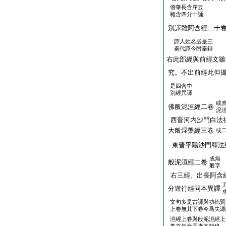
僧肇長含序云
雜含四分十誦
別譯雜阿含經二十
譯人姓名必是三
秦代譯今附秦録
右此部經與前經文雖
究。不出前經此但
是四含中
別經異譯
或
佛般泥洹經二卷
泥
西晋河内沙門白法
大般涅槃經三卷
或
東晋平陽沙門釋法
或無
般泥洹經二卷
般字
右三經。出長阿含
分遊行經同本異譯
文句多是古譯與功徳賢
上卷無其下卷今爲失源
洹經上卷與般泥洹經上