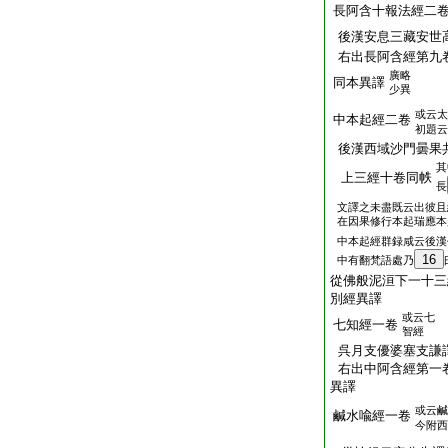
長阿含十報法經二
後漢安息三藏安世
右出長阿含經第九
廣略
同本異譯
少異
或云太
中本起經二卷
初題云
後漢西域沙門曇果
其
上三經十卷同帙
長
文譯之未盡既云出彼且
在因果修行本起瑞應本
中本起經群録咸云後漢
16
中有翻梵語處乃
從佛般泥洹下一十三
別經異譯
或云七
七知經一卷
智經
呉月支優婆塞支謙
右出中阿含經第一
異譯
或云鹹
鹹水喩經一卷
今附西