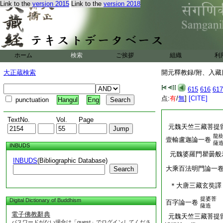
Link to the
version 2015
Link to the
version 2018
ホーム
検索
ご挨拶
組織
利
大正蔵検索
開元釋教録/附、入藏目
615
616
617
点:
有
/
無
]
[CITE]
punctuation
Hangul
Eng
TextNo.
Vol.
Page
元魏天竺三藏菩提
龍
壹輸盧迦論一卷
薩
INBUDS
元魏婆羅門瞿曇般
INBUDS
(Bibliographic Database)
大乘百法明門論一
Search
＊大唐三藏玄奘譯
提婆菩
Digital Dictionary of Buddhism
百字論一卷
薩造
電子佛教辭典
元魏天竺三藏菩提
パスワードがない場合は「guest」でログインしてくださ