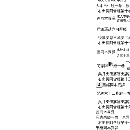
卷文句全同者本錯也
人本欲生經一卷 後
右出長阿含經第十
此人本欲
經同本異譯
皆編在大
尸迦羅越六向拜經
後漢安息三藏安世
右出長阿含經第十
比於本經
經同本異譯
含三十三
一
梵志阿
經一卷
名
呉月支優婆塞支謙
右出長阿含經第十
4
晝經同本異譯
梵網六十二見經一
呉月支優婆塞支謙
右出長阿含經第十
經同本異譯
寂志果經一卷 東晋
右出長阿含經第十
果經同本異譯