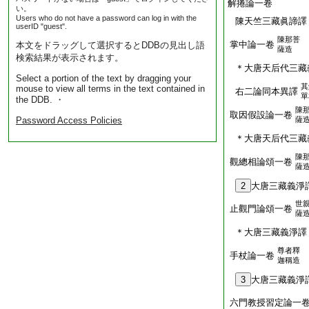
解捲論一卷
い。
Users who do not have a password can log in with the
陳天竺三藏眞諦譯
userID "guest".
陳那菩
掌中論一卷
本文をドラッグして選択するとDDBの見出し語
薩造
検索結果が表示されます。
＊大唐天后代三藏
Select a portion of the text by dragging your
其
mouse to view all terms in the text contained in
右二論同本異譯
單
the DDB. ・
陳
取因假設論一卷
Password Access Policies
薩
＊大唐天后代三藏
陳
觀總相論頌一卷
薩
2
大唐三藏義淨
世
止觀門論頌一卷
薩
＊大唐三藏義淨譯
尊者釋
手杖論一卷
迦稱造
3
大唐三藏義淨
六門教授習定論一