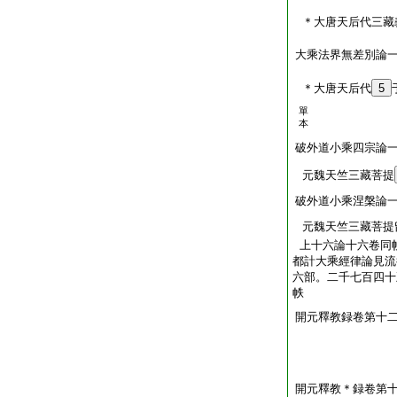
＊大唐天后代三藏
大乘法界無差別論
＊大唐天后代
5
單
本
破外道小乘四宗論
元魏天竺三藏菩提
破外道小乘涅槃論
元魏天竺三藏菩提
上十六論十六卷同
都計大乘經律論見流
六部。二千七百四十
帙
開元釋教録卷第十
開元釋教＊録卷第