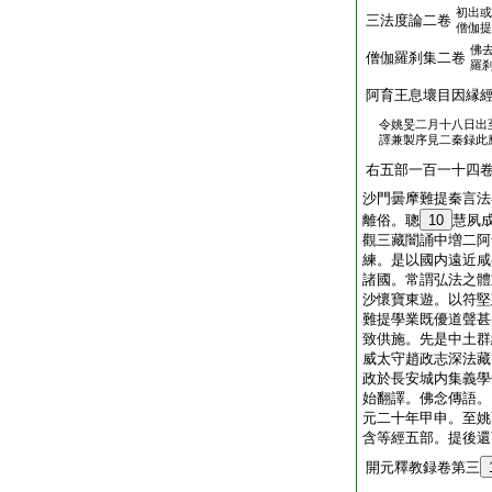
初出或
三法度論二卷
僧伽提
佛
僧伽羅刹集二卷
羅
阿育王息壞目因縁
令姚旻二月十八日出
譯兼製序見二秦録此
右五部一百一十四
沙門曇摩難提秦言法
離俗。聰
10
慧夙
觀三藏闇誦中増二阿
練。是以國内遠近咸
諸國。常謂弘法之體
沙懷寶東遊。以符堅
難提學業既優道聲甚
致供施。先是中土群
威太守趙政志深法藏
政於長安城内集義學
始翻譯。佛念傳語。
元二十年甲申。至姚
含等經五部。提後還
開元釋教録卷第三