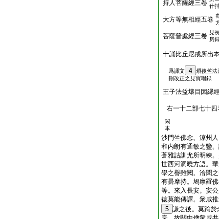
持人菩薩經三卷
什
大方等無相經五卷
見
菩薩普處經三卷
房
十誦比丘尼戒所出
4
爲譯文
煩後竺法
刪改正之見寶唱録
王子法益壞目因縁
右一十二部七十四
闕
本
沙門竺佛念。涼州人
和内朗有通敏之鑒。
蒼雅詁訓尤所明練。
世西河洞曉方語。華
學之譽雖闕。洽聞之
有曇摩持。鳩摩羅佛
等。來入長安。安公
徳莫能傳譯。衆咸推
5
謙之後。莫踰於
宗。故關中僧衆咸共