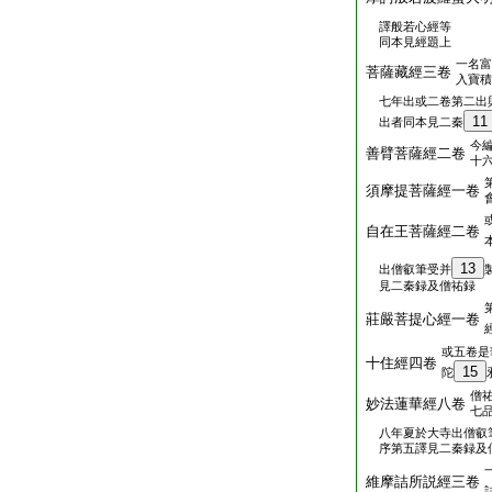
譯般若心經等
同本見經題上
一名富
菩薩藏經三卷
入寶積
七年出或二卷第二出
11
出者同本見二秦
今
善臂菩薩經二卷
十
須摩提菩薩經一卷
自在王菩薩經二卷
13
出僧叡筆受并
見二秦録及僧祐録
莊嚴菩提心經一卷
或五卷是
十住經四卷
15
陀
僧
妙法蓮華經八卷
七
八年夏於大寺出僧叡
序第五譯見二秦録及
維摩詰所説經三卷