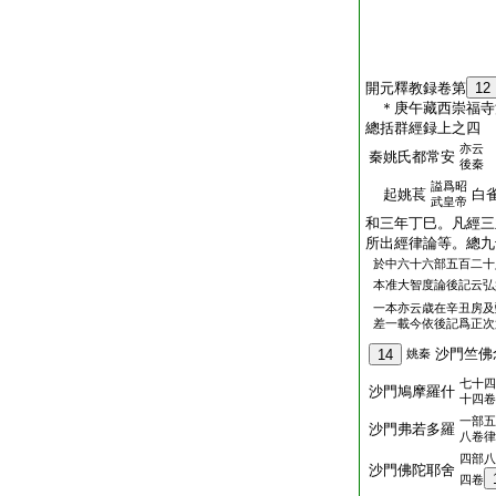
開元釋教録卷第
12
＊庚午藏西崇福
總括群經録上之四
亦云
秦姚氏都常安
後秦
謚爲昭
起姚萇
白
武皇帝
和三年丁巳。凡經三
所出經律論等。總九
於中六十六部五百二十
本准大智度論後記云弘
一本亦云歳在辛丑房及
差一載今依後記爲正次
沙門竺佛
14
姚秦
七十四
沙門鳩摩羅什
十四卷
一部五
沙門弗若多羅
八卷律
四部八
沙門佛陀耶舍
四卷