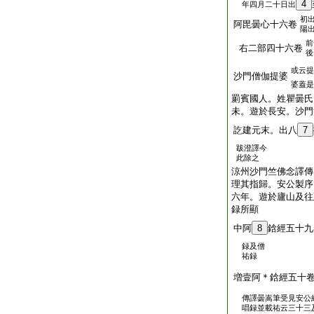
4
年四月二十日出
初
阿毘曇心十六卷
陽
前
右二部四十六卷
後
或云提
沙門僧伽提婆
婆蓋是
罽賓國人。姓瞿曇氏
未。遊於長安。沙門
訖建元末。出八
7
跋澄譯今
此除之
涼州沙門竺佛念譯傳
理其指歸。安公製序
六年。遊於廬山及往
録所顯
中阿
8
鋡經五十九
録及僧
祐録
増壹阿＊鋡經五十
傳譯曇嵩筆受見安公
唱録並載祐云三十三