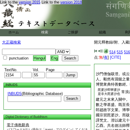
Link to the
version 2015
Link to the
version 2018
ホーム
検索
ご挨拶
組織
利
大正蔵検索
開元釋教録/附、入藏目
514
515
516
点:
無
/
有
]
[CITE]
punctuation
Hangul
Eng
TextNo.
Vol.
Page
沙門僧伽跋澄。或云
人。毅然有淵懿之量
博覽衆典特善數經。
INBUDS
毘婆沙即鞞婆沙
常浪
INBUDS
(Bibliographic Database)
是非大毘婆沙也
Search
建元之末來入關中。
數之學甚盛。既至長
郎趙政字文業。博學
國宗習毘婆沙。而跋
Digital Dictionary of Buddhism
譯梵文。澄以建元十
電子佛教辭典
乙酉。共名徳法師釋
パスワードがない場合は「guest」でログインしてくださ