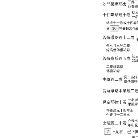
三部二
沙門曇摩耶舍
四卷經
初
十住斷結經十卷
一
結或十一卷或十四卷
16
見
三秦録高僧
菩薩瓔珞經十二卷
年七月出見二秦
録高僧傳僧祐録
初
菩薩處胎經五卷
普
二秦録高僧
傳僧祐録
見二秦録
中陰經二卷
僧傳僧祐
菩薩瓔珞本業經二
一名誡
鼻奈耶律十卷
果因縁
符秦建元十四年壬
午正月十二日出
亦云出
出曜經二十卷
年出見
2
上見在。已下
第