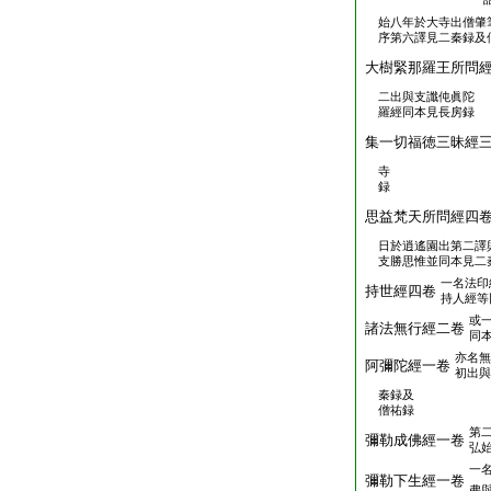
始八年於大寺出僧肇
序第六譯見二秦録及
大樹緊那羅王所問
二出與支讖伅眞陀
羅經同本見長房録
集一切福徳三昧經
寺
録
思益梵天所問經四
日於逍遙園出第二譯
支勝思惟並同本見二
一名法印
持世經四卷
持人經等
或
諸法無行經二卷
同
亦名無
阿彌陀經一卷
初出與
秦録及
僧祐録
第
彌勒成佛經一卷
弘
一
彌勒下生經一卷
弗