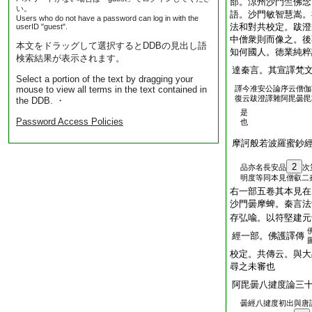
部。涼州沙門竺佛念
い。
語。沙門敏智慧嵩。
Users who do not have a password can log in with the
法和對共校定。跋澄
userID "guest".
中僧衆則而像之。後
本文をドラッグして選択するとDDBの見出し語
知何國人。徳業純粹
検索結果が表示されます。
達秦言。其宣譯梵
Select a portion of the text by dragging your
mouse to view all terms in the text contained in
譯今准安公論序云僧伽
復云跋澄譯雜阿毘曇毘
the DDB. ・
是
Password Access Policies
也
摩訶般若波羅蜜鈔
2
品亦名長安品
次
明度等同本見僧叡二
右一部五卷其本見在
沙門曇摩蜱。秦言法
存弘喩。以符堅建元
經一部。佛護譯傳
校定。共傳云。與大
尋之未審也
阿毘曇八揵度論三
曇經八揵度初出與唐