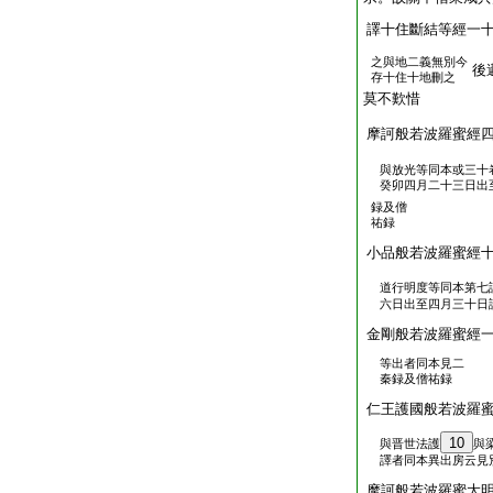
譯十住斷結等經一
之與地二義無別今
後
存十住十地刪之
莫不歎惜
摩訶般若波羅蜜經
與放光等同本或三十
癸卯四月二十三日出
録及僧
祐録
小品般若波羅蜜經
道行明度等同本第七
六日出至四月三十日
金剛般若波羅蜜經
等出者同本見二
秦録及僧祐録
仁王護國般若波羅
10
與晋世法護
與
譯者同本異出房云見
摩訶般若波羅蜜大