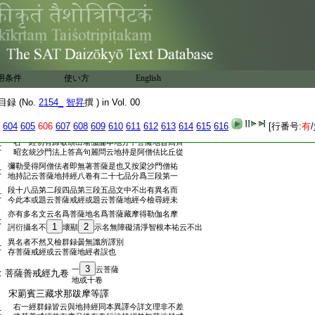
:
菩薩調伏藏
:
二十六部五十四卷五帙
:
夫戒者防患之總名也。菩薩淨戒唯禁於
:
心。聲聞律儀則防身語。故有託縁興過聚
:
徒訶結。菩薩大人都無此事。佛直爲説令
:
使遵行。既無犯制之由故闕訶結之事。諸
用条件
使い方
English
:
大乘經明學處者摭之。於此爲菩薩調伏
:
藏云
録 (No.
2154_
智昇
撰 ) in Vol. 00
或名地持論
:
菩薩地持經十卷
或八卷一帙
604
605
606
607
608
609
610
611
612
613
614
615
616
[行番号:
有
/
:
北涼天竺三藏曇無讖於姑臧譯
右一經初有歸敬頌出瑜伽論本地分中菩薩地昔高齊
:
昭玄統沙門法上答高句麗問云地持是阿僧佉比丘從
彌勒受得阿僧佉者即無著菩薩是也又按梁沙門僧祐
:
地持記云菩薩地持經八卷有二十七品分爲三段第一
段十八品第二段四品第三段五品文中不出有異名而
:
今此本或題云菩薩戒經或題云菩薩地經今檢尋經未
亦有多名文云名爲菩薩地名爲菩薩藏摩得勒伽名摩
:
1
2
訶衍攝名不
壞顯
示名無障礙清淨智根本祐云不出
異名者不然又檢群録曇無讖所譯別
:
存菩薩戒經或云菩薩地經者誤也
3
一
云菩薩
:
菩薩善戒經九卷
地或十卷
:
宋罽賓三藏求那跋摩等譯
右一經群録皆云與地持經同本異譯今詳文理非不差
: