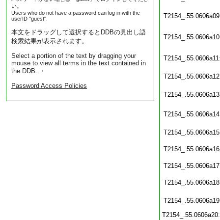
い。
Users who do not have a password can log in with the
T2154_.55.0606a09
userID "guest".
本文をドラッグして選択するとDDBの見出し語
T2154_.55.0606a10
検索結果が表示されます。
Select a portion of the text by dragging your
T2154_.55.0606a11
mouse to view all terms in the text contained in
the DDB. ・
T2154_.55.0606a12
Password Access Policies
T2154_.55.0606a13
T2154_.55.0606a14
T2154_.55.0606a15
T2154_.55.0606a16
T2154_.55.0606a17
T2154_.55.0606a18
T2154_.55.0606a19
T2154_.55.0606a20