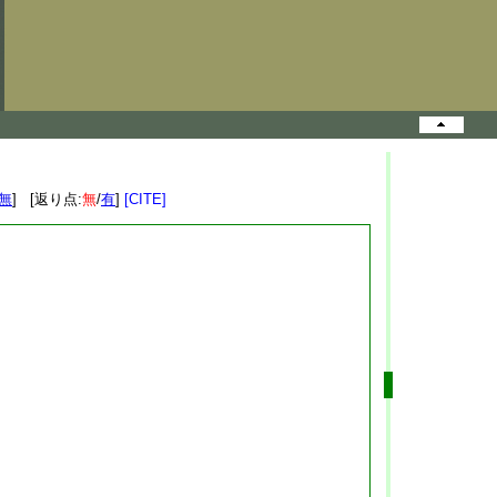
無
] [返り点:
無
/
有
]
[CITE]