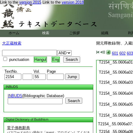
T2154_.55.0605c20
Link to the
version 2015
Link to the
version 2018
T2154_.55.0605c21
T2154_.55.0605c22
T2154_.55.0605c23
T2154_.55.0605c24
T2154_.55.0605c25
ホーム
検索
ご挨拶
組織
利
T2154_.55.0605c26
T2154_.55.0605c27
大正蔵検索
開元釋教録/附、入藏目
T2154_.55.0605c28
601
602
603
T2154_.55.0605c29
punctuation
Hangul
Eng
T2154_.55.0606a01
TextNo.
Vol.
Page
T2154_.55.0606a02
T2154_.55.0606a03
INBUDS
T2154_.55.0606a04
INBUDS
(Bibliographic Database)
Search
T2154_.55.0606a05
T2154_.55.0606a06
Digital Dictionary of Buddhism
T2154_.55.0606a07
電子佛教辭典
T2154_.55.0606a08
パスワードがない場合は「guest」でログインしてくださ