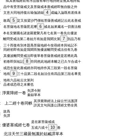
殊其善戒經前有序品後有奉行地持經並無其地持戒
品中有受菩薩戒文及菩薩戒本善戒經即無自餘之外
:
4
文意大同地持復出瑜伽諸録
成編入論既有差殊未
5
敢爲
定又按梁沙門僧祐菩薩善戒經記云此名善戒
:
6
名菩薩地名菩薩毘尼摩
戒名如來藏名一切善法根
本名安樂國名諸波羅蜜聚凡有七名第一卷先出優波
:
7
離問受戒法第二卷始方有如是我聞次第
別品乃有
三十而復有別本題爲菩薩地經今按尋經本與祐記不
:
同經初即有如是我聞而無優波離問受戒法但有九卷
其優波離問受戒法即後單卷菩薩善戒經是若將此爲
:
8
初卷即與祐記
符同然此地經本離之已久乍合成十
或恐生疑此善戒經亦同地持作其三段第一段名菩薩
:
9
地有
三十品第二段名如法住有四品第三段名畢竟
地有六品祐云次第列
:
品者或恐尋之未審也
失譯今附
:
淨業障經一卷
秦録單本
其淨業障經法上録云竺法護譯
:
上二經十卷同帙
詳其文句與護公譯經文勢全異
故爲
:
失譯
是在家菩薩戒或
:
優婆塞戒經七卷
10
五或六或十
卷
:
北涼天竺三藏曇無讖於姑臧譯單本