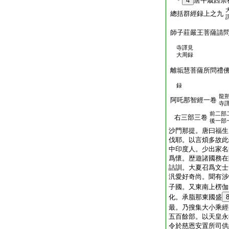
＊
4
唐午歳西
總括群經録上之九
師子莊嚴王菩薩請
寺譯見
大周録
離垢慧菩薩所問禮
録
龍
阿吒那智經一卷
寺
前二部
右三部三卷
後一部
沙門那提。唐曰福生
伐耶。以言煩多故此
中印度人。少出家名
爲懷。歴遊諸國務在
詁訓。大夏召爲文士
汎愛好奇尚。聞有渉
子國。又東南上楞伽
化。承脂那東國盛
最。乃搜集大小乘經
五百餘部。以天皇永
令於慈恩安置所司供