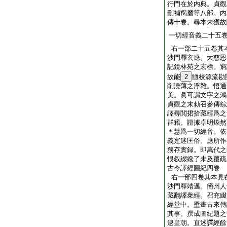
行門在於内典。貞觀
刪補羯磨等八部。内
傳十卷。尋本未獲故
一切經音義二十五
右一部二十五卷其
沙門釋玄應。大慈恩
記鏡林苑之宏標。窮
故能
2
讎校源流勘
削澆薄之浮雜。悟通
美。眞可謂文字之鴻
貞觀之末勅召參傳綜
譯尋閲捃拾藏經爲之
群籍。證據卓明煥然
＊慧爲一切經音。依
義寔迷匡俗。應所作
務存實録。即萬代之
恨叙綴纔了未及覆疏
古今譯經圖紀四卷
右一部四卷其本見
沙門釋靖邁。簡州人
藏翻譯衆經。召充綴
經堂中。壁畫古來傳
其事。撰成圖紀題之
逮皇朝。直述譯經餘