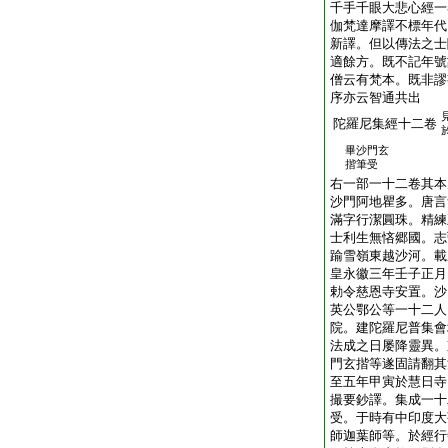
千手千眼大悲心經一
伽梵達摩譯不標年代
新譯。但以傳法之士
適餘方。既不記年號
僧云有梵本。既非謬
序亦云智通共出
陀羅尼集經十二卷
畢沙門玄
揩筆受
右一部一十二卷其本
沙門阿地瞿多。唐言
滿字行潔圓珠。精練
士利生無悋郷國。志
踰雪嶺東越沙河。載
皇永徽三年壬子正月
勅令慈恩寺安置。沙
英公鄂公等一十二人
院。建陀羅尼普集會
法成之日屡降靈異。
門玄揩等遂固請翻其
至五年甲寅於慧日寺
撮要鈔譯。集成一十
受。于時有中印度大
師迦葉師等。於經行