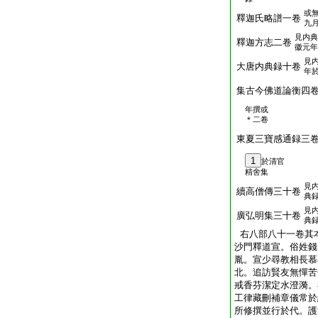
或
釋迦氏略譜一卷
九
見内典
釋迦方志二卷
徽元年
見
大唐内典録十卷
年
集古今佛道論衡四
年撰或
＊二卷
東夏三寶感通録三
1
於清官
精舍集
見
續高僧傳三十卷
典
見
廣弘明集三十卷
典
右八部八十一卷其
沙門釋道宣。俗姓錢
胤。宣少尋教相長慕
北。追訪賢友無憚苦
戒香芬潔定水澄漪。
工律藏刪補章儀常於
所修撰並行於代。護