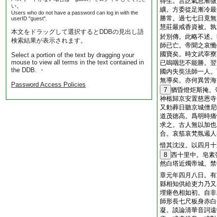
得生。言訖氣息漸微
い。
纊。方委從足漸冷最
Users who do not have a password can log in with the
勝常。過七七日竟無
userID "guest".
慧莊嚴戒香資被。孰
本文をドラッグして選択するとDDBの見出し語
於別傳。此略不述。
検索結果が表示されます。
師已亡。帝聞之哀慟
國寶矣。時文武宰寮
Select a portion of the text by dragging your
mouse to view all terms in the text contained in
已嗚咽悲不能勝。翌
the DDB. ・
國内失奘法師一人。
無導矣。亦何異苦海
Password Access Policies
7
猶昏燈炬斯掩。
神柩歸京安置慈恩寺
又勅葬日聽京城僧尼
道茂徳高。爲明時痛
求之。古人無以加也
合。哀笳哀梵氛遏人
惜其沈沒。以四月十
8
西十里中。皂素
然白塔近燭帝城。禁
章元年四月八日。有
縣相知供給吏力乃又
埋瘞色相如初。自非
師形長七尺板身赤白
凝。談論清華音詞遠