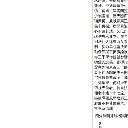
求勝法。誓捨形命必
龍沙。中途艱險身心
價。傳國祖送備閲靈
沙嶺雪嶺。歴天險而
彌厲勇。兼以歸禀正
義非再授。廣聞異論
心不遺其法。又以起
諸僧思承其本。奘乃
則法化之縁東西互擧
明。奘乃卑心請決隨
動發異蹤三循廣論恢
寺三千學僧皆號智嚢
吻聽其詞義。皆彈指
歴塞外海東百三十國
莫不仰徳歸依更崇開
宅推遠獻奉歳至。咸
生知聖授。何能振斯
傳往天竺者。首自法
相繼中途一十七返。
筌揚導國風開悟邪正
經部不翻其數猶衆。
常奄及惜哉
四分律刪補隨機羯
典
録