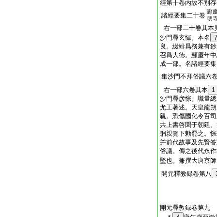
經第十卷内故不別存
顯
諸經要集二十卷
明
右一部二十卷其本
沙門釋玄惲。本名
良。綴緝爲務兼有鈔
召爲大徳。顯慶年中
成一部。名諸經要集
集沙門不拜俗議六
右一部六卷其本
1
沙門釋彦悰。識量總
尤工著述。天皇龍朔
親。恐傷國化令百司
共上書啓聞于朝廷。
躬親覽下勅罷之。悰
并前代故事及先賢答
俗議。傳之後代永作
墜也。兼撰大唐京師
開元釋教録卷第八
開元釋教録卷第九