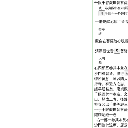
千眼千臂觀世音菩薩
或一卷貞觀中在内譯
4
千眼千手身經同
千囀陀羅尼觀世音
持寺
譯
觀自在菩薩隨心呪
清淨觀世音
5
普賢
大周
録
右四部五卷其本並在
沙門釋智通。律行
特所留意。通以隋大
持寺。有遊方之志。
語早通精奧。唐貞觀
千眼經梵本奉進。文
出。勒成二卷。後於
持寺又出千囀等經三
千手千眼觀世音菩薩
陀羅尼經一卷
右一部一卷其本見
沙門伽梵達摩。唐云