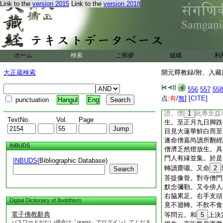
Link to the
version 2015
Link to the
version 2018
訖麟徳元年甲子終於
總出大小乘經律論等
三十五卷。又別撰西
＊惟自策勤行道禮懺
爲之法必歸磨滅。泡
六十五矣必卒＊於玉
ホーム
検索
ご挨拶
組織
利
速問。又謂門人曰。
事既終吾生涯亦盡。
大正蔵検索
開元釋教録/附、入藏目
省儉可以籧篨裹送。
近宮寺。不淨之身宜
556
557
558
不哀
9
鯁。奘生常
点:
有
/
無
]
[CITE]
punctuation
Hangul
Eng
又聞無著兄弟皆生彼
證。懷
1
此專至益
TextNo.
Vol.
Page
生。至正月九日脚跌
目見大蓮華鮮白而至
遂命僧嘉尚讀所翻經
INBUDS
僧濟乏然燈放生。具
門人有縁並集。於是
INBUDS
(Bibliographic Database)
轉讀齋嚫。又命
2
Search
菩提像骨。對寺僧門
默念彌勒。又令傍人
右脇累足。右手支頭
Digital Dictionary of Buddhism
竟不迴轉。不飮不食
電子佛教辭典
等問云。和
5
上決
パスワードがない場合は「guest」でログインしてくださ