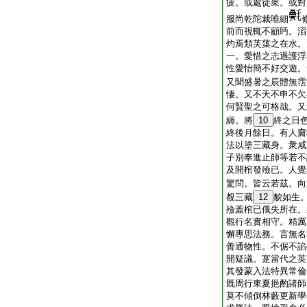
疲。或處徒衆。或對
服尚乾陀裁唯細
前而視輒不顧眄。滔
灼焉類芙蕖之在水。
一。愛惜之志過護浮
性愛怡簡不好交遊。
又聞盛暑之辰體無霑
悽。又不夭不申不欠
何賢聖之可格哉。又
縟。將
10
終之日
終後月餘日。有人齎
法以塗三藏身。衆咸
子別奉進止師等若不
及開棺發殮已。人覺
驚問。皆云若茲。向
覩三藏
12
貌如生
殮蓋棺已俄失所在。
觀行名實相守。精厲
懈專思法務。言無名
善通物性。不倨不諂
開疑議。寔當代之英
其發蒙入法特異常倫
既周行東夏挹酌諸師
莫不傾倒林藪更新學