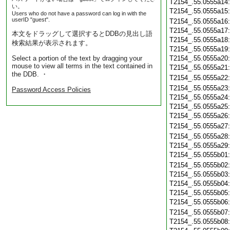
T2154_.55.0555a14
い。
T2154_.55.0555a15
Users who do not have a password can log in with the
userID "guest".
T2154_.55.0555a16
T2154_.55.0555a17
本文をドラッグして選択するとDDBの見出し語
T2154_.55.0555a18
検索結果が表示されます。
T2154_.55.0555a19
Select a portion of the text by dragging your
T2154_.55.0555a20
mouse to view all terms in the text contained in
T2154_.55.0555a21
the DDB. ・
T2154_.55.0555a22
T2154_.55.0555a23
Password Access Policies
T2154_.55.0555a24
T2154_.55.0555a25
T2154_.55.0555a26
T2154_.55.0555a27
T2154_.55.0555a28
T2154_.55.0555a29
T2154_.55.0555b01
T2154_.55.0555b02
T2154_.55.0555b03
T2154_.55.0555b04
T2154_.55.0555b05
T2154_.55.0555b06
T2154_.55.0555b07
T2154_.55.0555b08