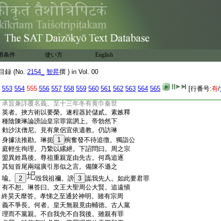
:
五衆哀號於槀街。四民顧歎於城市。于時道
:
俗蒙然投骸無措。頼由震方出帝氛祲廓清。
:
素襲啓聞
19
薄究宗領。登即大
20
赦還返神居。
:
故佛日重朗於唐世。又由琳矣。琳頻逢黜陟
:
誓結維持。道挫世情良資寡學。乃探索典籍
:
隱括玄奧。撰辯正論八卷。頴川陳子良注之
用条件
使い方
English
:
并製序。良文學雄伯群儒仰戴。誘勸成則其
:
從如雲。貞觀初。文帝捨終南山
21
大和舊宮。
録 (No.
2154_
智昇
撰 ) in Vol. 00
:
置龍田
22
寺。琳性欣幽靜就而住之。衆所推美
:
擧知寺任。從容山服詠歌林野。三年勅波頗
553
554
555
556
557
558
559
560
561
562
563
564
565
[行番号:
有
/
:
三藏翻寶星經及般若燈等論。召琳令執筆
:
承旨兼詳覆名義。至十三年冬有黄巾秦世
:
英者。挾方術以要榮。遂程器於儲貳。素嫉釋
:
種陰陳琳論謗訕皇宗罪當誷上。帝勃然下
:
勅沙汰僧尼。見有衆侶宜依遺教。仍訪琳
:
身據法推勘。琳扼
1
椀奮發不待追徴。獨詣公
:
庭輕生徇理。乃縶以縲紲。下詔問曰。周之宗
:
盟異姓爲後。尊祖重親寔由先古。何爲追逐
:
其短首尾兩端廣引形似之言。備陳不遜之
:
喩。
2
毀我祖禰。謗
3
讟我先人。如此要君罪
:
有不恕。琳答曰。文王大聖周公大賢。追遠愼
:
終昊天靡答。孝悌之至通於神明。雖有宗周
:
義不爭長。何者。皇天無親竟由輔徳。古人黨
:
理而不黨親。不自我先不自我後。雖親有罪