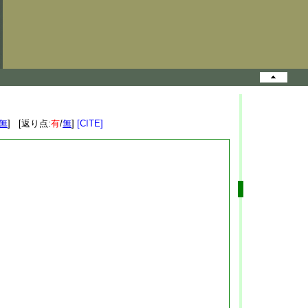
無
] [返り点:
有
/
無
]
[CITE]