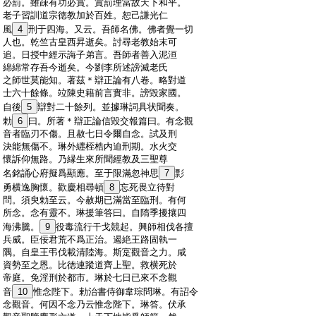
:
必罰。雖疎有功必賞。賞罰理當故天下和平。
:
老子習訓道宗徳教加於百姓。恕己謙光仁
:
風
4
刑于四海。又云。吾師名佛。佛者覺一切
:
人也。乾竺古皇西昇逝矣。討尋老教始末可
:
追。日授中經示誨子弟言。吾師者善入泥洹
:
綿綿常存吾今逝矣。今劉李所述謗滅老氏
:
之師世莫能知。著茲＊辯正論有八卷。略對道
:
士六十餘條。竝陳史籍前言實非。謗毀家國。
:
自後
5
辯對二十餘列。並據琳詞具状聞奏。
:
勅
6
曰。所著＊辯正論信毀交報篇曰。有念觀
:
音者臨刃不傷。且赦七日令爾自念。試及刑
:
決能無傷不。琳外纒桎梏内迫刑期。水火交
:
懷訴仰無路。乃縁生來所聞經教及三聖尊
:
名銘誦心府擬爲顯應。至于限滿忽神思
7
彯
:
勇横逸胸懷。歡慶相尋頓
8
忘死畏立待對
:
問。須臾勅至云。今赦期已滿當至臨刑。有何
:
所念。念有靈不。琳援筆答曰。自隋季擾攘四
:
海沸騰。
9
役毒流行干戈競起。興師相伐各擅
:
兵威。臣佞君荒不爲正治。遏絶王路固執一
:
隅。自皇王弔伐載清陸海。斯寔觀音之力。咸
:
資勢至之恩。比徳連蹤道齊上聖。救横死於
:
帝庭。免淫刑於都市。琳於七日已來不念觀
:
音
10
惟念陛下。勅治書侍御韋琮問琳。有詔令
:
念觀音。何因不念乃云惟念陛下。琳答。伏承