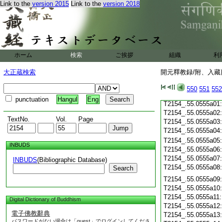
T2154_.55.0554c19
Link to the
version 2015
Link to the
version 2018
T2154_.55.0554c20
T2154_.55.0554c21
T2154_.55.0554c22
T2154_.55.0554c23
T2154_.55.0554c24
ホーム
検索
ご挨拶
組織
利
T2154_.55.0554c25
T2154_.55.0554c26
大正蔵検索
開元釋教録/附、入藏目
T2154_.55.0554c27
T2154_.55.0554c28
550
551
552
T2154_.55.0554c29
punctuation
Hangul
Eng
T2154_.55.0555a01
T2154_.55.0555a02
TextNo.
Vol.
Page
T2154_.55.0555a03
T2154_.55.0555a04
T2154_.55.0555a05
INBUDS
T2154_.55.0555a06
T2154_.55.0555a07
INBUDS
(Bibliographic Database)
T2154_.55.0555a08
Search
T2154_.55.0555a09
T2154_.55.0555a10
T2154_.55.0555a11
Digital Dictionary of Buddhism
T2154_.55.0555a12
電子佛教辭典
T2154_.55.0555a13
パスワードがない場合は「guest」でログインしてくださ