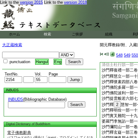
譜
Link to the
version 2015
Link to the
version 2018
沙門釋玄應一部二十
沙門釋靖邁一部四卷
沙門釋智通四部五卷
沙門伽梵達摩一部一
沙門阿地瞿多一部一
ホーム
検索
ご挨拶
組織
利
沙門釋玄惲一部二十
沙門釋彦悰一部六卷
大正蔵検索
開元釋教録/附、入藏目
沙門那提
16
三部
沙門若那跋陀羅一部
548
549
550
沙門地婆訶羅一十八
punctuation
Hangul
Eng
清信士杜行顗一部一
沙門釋復禮一部二卷
TextNo.
Vol.
Page
沙門釋慧立一部一十
沙門釋懷素四部八卷
沙門佛陀多羅一部一
INBUDS
沙門佛陀波利一部一
沙門提雲般若六部七
INBUDS
(Bibliographic Database)
Search
沙門釋
2
慧智一部
沙門釋明佺一部一十
沙門實叉難陀一十九
婆羅門李無諂一部一
Digital Dictionary of Buddhism
沙門彌陀山一部一卷
沙門釋玄嶷一部三卷
電子佛教辭典
パスワードがない場合は「guest」でログインしてくださ
沙門阿儞眞那七部九