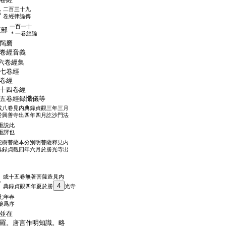
二百三十九
部
卷經律論傳
一百一十
三部
＊一卷經論
羯磨
卷經音義
六卷經集
七卷經
卷經
十四卷經
五卷經録懺儀等
或八卷見内典録貞觀三年三月
於興善寺出四年四月訖沙門法
重説此
重譯也
龍樹菩薩本分別明菩薩釋見内
典録貞觀四年六月於勝光寺出
或十五卷無著菩薩造見内
卷
4
典録貞觀四年夏於勝
光寺
七年春
藥爲序
並在
羅。唐言作明知識。略