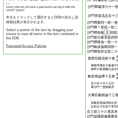
い。
沙門釋義淨六十一
Users who do not have a password can log in with the
userID "guest".
沙門菩提流志五十
本文をドラッグして選択するとDDBの見出し語
検索結果が表示されます。
沙門釋愛同一部一卷
沙門釋＊慧苑一部二
Select a portion of the text by dragging your
沙門釋智嚴
3
四部
mouse to view all terms in the text contained in
沙門跋日羅菩提四部
the DDB. ・
沙門釋懷迪一部一十
Password Access Policies
沙門輸波迦羅四部一
沙門釋智昇五部二十
寶星陀羅尼經十卷
琳製序佛於大集會中
經即大集寶幢分是非
般若燈論釋十五卷
至六年十月十七日
畢沙門＊慧賾製序
大乘莊嚴經論十三
與般若燈論同時出至
訖勅太子右庶子李百
右三部三十八卷其本
沙門波羅頗迦羅蜜多