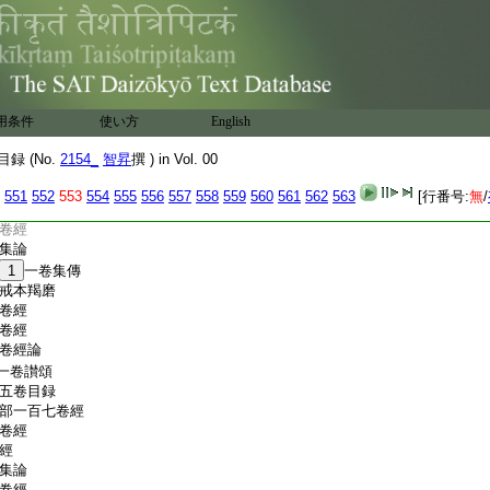
録傳集
五卷經音義
圖
14
記
經
卷經
十二卷經
用条件
使い方
English
卷
15
經集
集議
録 (No.
2154_
智昇
撰 ) in Vol. 00
三卷經
17
二卷經
551
552
553
554
555
556
557
558
559
560
561
562
563
[行番号:
無
/
部三十四卷經論
卷經
集論
1
一卷集傳
戒本羯磨
卷經
卷經
卷經論
一卷讃頌
五卷目録
部一百七卷經
卷經
經
集論
卷經