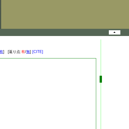
有
] [返り点:
有
/
無
]
[CITE]