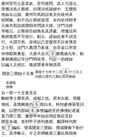
:
廣州官司云是其妖。官司推問。其人引證云。
:
塔懺法依占察經。自撲法依諸經中。五體投
:
地如太山崩。廣州司馬郭誼來京向歧州具
:
状聞奏。勅不信占察經道理。令内史侍郎李
:
元操共郭誼就寶唱寺問諸大徳。沙門法經
:
等報云。占察經目録無名及譯處。塔懺法與
:
衆經復異不可依行。勅云。諸如此者不須流
:
行。今謂不然。豈得以己管窺而不許有博見
:
之士耶。法門八萬理乃多途。自非金口所宣
:
何得顯斯奧旨。大唐天后天
3
册萬歳元年。勅
:
東都佛授記寺沙門明佺等。刋定一切經録
:
以編入正經訖。後諸覽者幸無惑焉
4
開皇十七年十二月
十三日上
:
開皇三寶録十五卷
内題云歴代三寶紀見内典録
及續高
:
僧傳
:
右一部一十五卷見在
:
翻經學士費長房。成都人也。房本出家。周廢
:
僧侶。及隋興復仍
5
習白衣。時預參傳筆受詞
:
義。以歴代群録
6
多惟編經至於佛僧紀述蓋
:
寡乃撰三寶。履歴帝年始自周莊魯莊至於
:
開皇末歳。首列甲子傍列衆經。翻譯時代附
:
見
7
編綜。號爲開皇三寶録。撰成陳奏下勅行
:
之。其序略云。今之所撰略准三書以爲指南