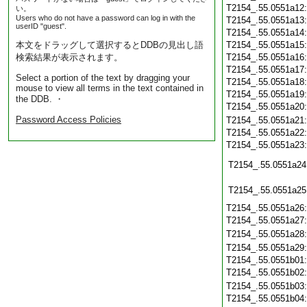
T2154_.55.0551a12
い。
Users who do not have a password can log in with the
T2154_.55.0551a13
userID "guest".
T2154_.55.0551a14
本文をドラッグして選択するとDDBの見出し語
T2154_.55.0551a15
検索結果が表示されます。
T2154_.55.0551a16
T2154_.55.0551a17
Select a portion of the text by dragging your
T2154_.55.0551a18
mouse to view all terms in the text contained in
T2154_.55.0551a19
the DDB. ・
T2154_.55.0551a20
Password Access Policies
T2154_.55.0551a21
T2154_.55.0551a22
T2154_.55.0551a23
T2154_.55.0551a24
T2154_.55.0551a25
T2154_.55.0551a26
T2154_.55.0551a27
T2154_.55.0551a28
T2154_.55.0551a29
T2154_.55.0551b01
T2154_.55.0551b02
T2154_.55.0551b03
T2154_.55.0551b04