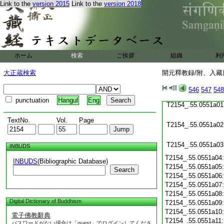
T2154_.55.0550c24
Link to the
version 2015
Link to the
version 2018
T2154_.55.0550c25
T2154_.55.0550c26
T2154_.55.0550c27
ホーム
検索
ご挨拶
組織
利
T2154_.55.0550c28
大正蔵検索
開元釋教録/附、入藏目
T2154_.55.0550c29
546
547
548
punctuation
Hangul
Eng
T2154_.55.0551a01
TextNo.
Vol.
Page
T2154_.55.0551a02
T2154_.55.0551a03
INBUDS
T2154_.55.0551a04
INBUDS
(Bibliographic Database)
T2154_.55.0551a05
Search
T2154_.55.0551a06
T2154_.55.0551a07
T2154_.55.0551a08
Digital Dictionary of Buddhism
T2154_.55.0551a09
T2154_.55.0551a10
電子佛教辭典
T2154_.55.0551a11
パスワードがない場合は「guest」でログインしてくださ