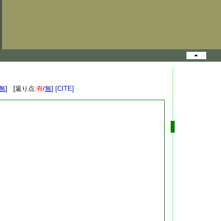
無
] [返り点:
有
/
無
]
[CITE]