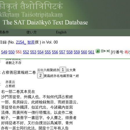
:
朝稱藏
梁時眞諦
18
分別品業障滅品
二品分爲五卷
陀羅尼最淨地品依空滿願品通
復出銀主陀
:
隋代志徳
19
羅尼品及囑
前十八成二十
四分成七卷
累
:
前後所出。共二十四品分爲八卷。沙門彦
品
:
琮重覆勘校品部究足。始自于斯文號經王。
用条件
使い方
English
21
又長房録云
:
義稱深妙願言幽顯。頂
20
戴護持
録 (No.
2154_
智昇
撰 ) in Vol. 00
招提寺沙門僧
就開皇六年合大集經成六十卷者今尋就所合經難爲憑
:
549
550
551
552
553
554
555
556
557
558
559
560
561
[行番号:
有
/
准中有差舛如後大乘録及刪繁録中具述故此録中存其
別本合部之
:
者刪之不存
1
云出六根聚經亦
云大乘
:
占察善惡業報經二卷
2
實義經亦名地藏菩薩＊經
亦直云
:
占察經
:
右一部二卷其本見在
:
沙門菩提登。外國人也。不知何代譯占察經
:
一部。長房録云。此經檢録無目。而經首題云。
:
菩提登在外國譯。似近代出。今諸藏内並寫
:
流傳。而廣州有一僧行塔懺法。以皮作二枚
:
帖子。一書善字一書惡字。令人擲之。得善者
:
好得惡者不好。又行自撲法以爲滅罪。青州
:
亦有一居士同行此法。開皇十三年有人告