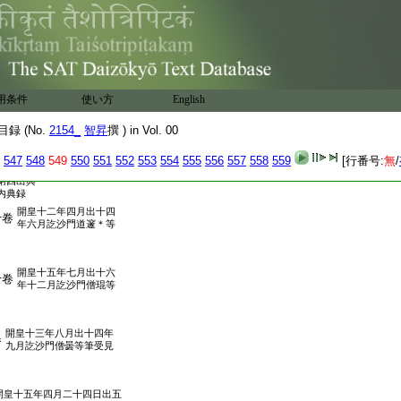
録
第二出與金剛上味陀羅尼
卷
經同本開皇七年六月出八
沙
第二出與虚空藏菩薩問
一卷
用条件
使い方
English
佛經同本開皇七年正月
等筆受
録 (No.
2154_
智昇
撰 ) in Vol. 00
録
題云東方最勝燈王如
經一卷
547
548
549
550
551
552
553
554
555
556
557
558
559
[行番号:
無
/
來遣二菩薩送呪奉釋
第四出與
内典録
開皇十二年四月出十四
十卷
年六月訖沙門道邃＊等
開皇十五年七月出十六
十卷
年十二月訖沙門僧琨等
開皇十三年八月出十四年
卷
九月訖沙門僧曇等筆受見
開皇十五年四月二十四日出五