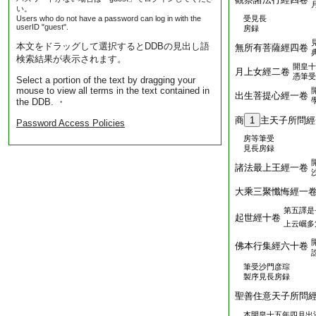
い。
Users who do not have a password can log in with the
受見長
userID "guest".
房録
本文をドラッグして選択するとDDBの見出し語
無所有菩薩經四卷
検索結果が表示されます。
開皇十
月上女經二卷
憑筆受
Select a portion of the text by dragging your
mouse to view all terms in the text contained in
出生菩提心經一卷
the DDB. ・
商
1
主天子所問經
Password Access Policies
房等筆受
見長房録
諸法最上王經一卷
大乘三聚懺悔經一
第五譯是
起世經十卷
上云崛多
佛本行集經六十卷
筆受沙門彦琮
製序見長房録
聖善住意天子所問
本開皇十五年四月出