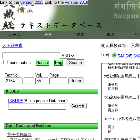
Link to the
version 2015
Link to the
version 2018
沙門彦琮製序見長房
金剛場陀羅尼經一
月訖沙門僧琨等筆受
門彦琮製序見長房録
如來方便善巧呪經
ホーム
検索
ご挨拶
組織
利
出二月訖沙門僧曇＊
大正蔵検索
開元釋教録/附、入藏目
沙門彦琮製序見長房
東方最勝燈王如來
544
545
546
punctuation
Hangul
Eng
迦如來助護持世間經
持句神呪經等同本見
TextNo.
Vol.
Page
大法炬陀羅尼經二
筆受見
長房録
INBUDS
大威徳陀羅尼經二
INBUDS
(Bibliographic Database)
Search
筆受見
長房録
五千五百佛名經八
Digital Dictionary of Buddhism
長房
録
電子佛教辭典
パスワードがない場合は「guest」でログインしてくださ
觀察諸法行經四卷