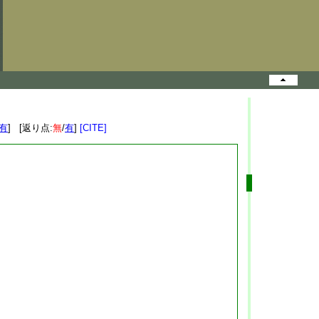
有
] [返り点:
無
/
有
]
[CITE]