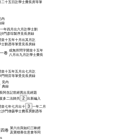
月二十五日訖學士費長房等筆
見内
典録
一年四月出六月訖學士劉
沙門彦琮製序見長房録
開皇十五年十月出其月訖
學士劉憑等筆受見長房録
或無所問字開皇十五年
一卷
八月出九月訖學士費長
開皇十五年五月出七月訖
沙門明芬等筆受見長房録
見内
卷
典録
長阿含記世經異出見經題
2
笈多二法師共
出新編入
3
開皇七年七月出十
一年二月
訖沙門僧曇學士費長房劉憑等
第六出與如幻三昧經
經四卷
及寶積善住意會等同
沙