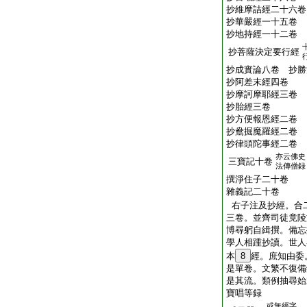
抄維摩詰經二十六卷
抄華嚴經一十五卷
抄地持經一十二卷
抄菩薩決定要行經
抄成實論八卷 抄勝
抄阿差末經四卷
抄摩訶摩耶經三卷
抄胎經三卷
抄方便報恩經二卷
抄鴦掘魔羅經二卷
抄律頭陀事經二卷
亦云佛史
三寶記十卷
法傳僧録
撰淨住子二十卷
雜義記二十卷
右子注及抄經。合
三卷。並齊司徒竟陵
博尋躬自緝撰。備忘
學人相踵抄讀。世人
本
8
經。庶知由委
是單卷。文繁不復備
是其流。類例抽尋始
寶唱等録
或無經字