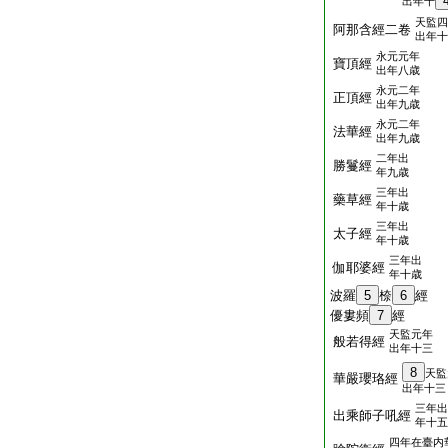
出年十
天監四
阿那含經二卷
出年十
永元元年
寶頂經
出年八歳
永元二年
正頂經
出年九歳
永元二年
法華經
出年九歳
二年出
勝鬘經
年九歳
三年出
藥草經
年十歳
三年出
太子經
年十歳
三年出
伽耶婆經
年十歳
波羅
5
㮈
6
經
優婁頻
7
經
天監元年
般若得經
出年十三
8
天監
華嚴瓔珞經
出年十三
三年出
出乘師子吼經
年十五
四年在臺内