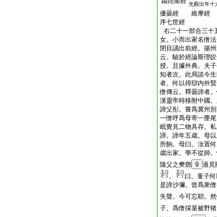
踰陀衞經
光殿出年十
優曇經 維摩經
序七世經
右二十一部合三十
女。小而出家名僧法
閉目誦出前經。揚州
云。驗於經論斯理皎
授。且據外典。夫子
知者次。此局談今生
者。何以得辯内外賢
僧傳云。釋曇諦者。
漢靈帝時移附中國。
諦父彤。嘗爲冀州別
一僧呼爲母寄一麈尾
眠覺見二物具存。私
諦。諦年五歳。母以
所餉。母曰。汝置何
歳出家。學不從師。
隨父之樊鄧
9
過見
。
曰。童子何
是諦沙彌。曾爲衆僧
失聲。今可忘耶。然
子。爲僧採菜被野猪