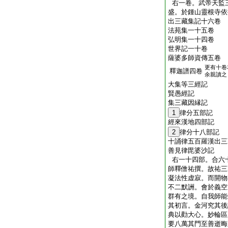
右一卷。武帝天監
盛。於鍾山靈根寺依
出三藏集記十六卷
法苑集一十五卷
弘明集一十四卷
世界記一十卷
薩婆多師資傳五卷
更有十卷
釋迦譜四卷
余親讀之
大集等三經記
賢愚經記
集三藏因縁記
1
律分五部記
經來漢地四部記
2
律分十八部記
十誦律五百羅漢出三
善見律毘婆沙記
右一十四部。合六
師釋僧祐撰。故祐三
凝法性虚寂。而開物
不二默詶。會於義空
群有之境。自我師能
其初言。金河究其後
典以勸大心。妙輪區
要八萬其門至善逝晦