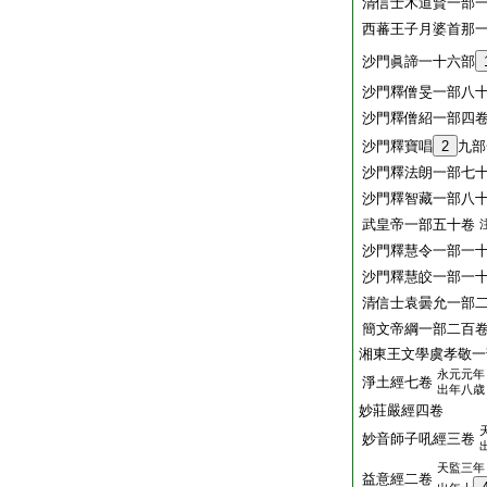
清信士木道賢一部
西蕃王子月婆首那
沙門眞諦一十六部
沙門釋僧旻一部八
沙門釋僧紹一部四
沙門釋寶唱
2
九部
沙門釋法朗一部七
沙門釋智藏一部八
武皇帝一部五十卷
沙門釋慧令一部一
沙門釋慧皎一部一
清信士袁曇允一部
簡文帝綱一部二百
湘東王文學虞孝敬一
永元元年
淨土經七卷
出年八歳
妙莊嚴經四卷
妙音師子吼經三卷
天監三年
益意經二卷