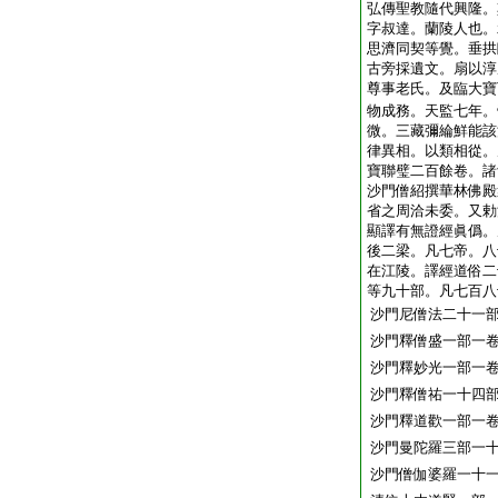
弘傳聖教隨代興隆。
字叔達。蘭陵人也。
思濟同契等覺。垂拱
古旁採遺文。扇以淳
尊事老氏。及臨大寶
物成務。天監七年。
微。三藏彌綸鮮能該
律異相。以類相從。
寶聯璧二百餘卷。諸
沙門僧紹撰華林佛殿
省之周洽未委。又勅
顯譯有無證經眞僞。
後二梁。凡七帝。八
在江陵。譯經道俗二
等九十部。凡七百八
沙門尼僧法二十一
沙門釋僧盛一部一
沙門釋妙光一部一
沙門釋僧祐一十四
沙門釋道歡一部一
沙門曼陀羅三部一
沙門僧伽婆羅一十