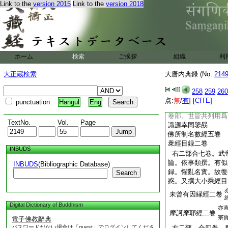
Link to the
version 2015
Link to the
version 2018
法師求那毘地。齊言
毘耶離寺譯出
見始興録及高
灰河經
僧傳三藏記等
見三
毘跋律
藏記
ホーム
検索
ご挨拶
組織
利
右二部武帝世。＊
唱録載
大正蔵検索
大唐内典録 (No.
214
佛法有六義第一應知
六通無礙六根淨業義
258
259
260
右部。二武帝世。
点:
無
/
有
]
[CITE]
punctuation
Hangul
Eng
撰出。雖弘經旨異於
卷部。世皆共列用爲
TextNo.
Vol.
Page
識源幸同鑒勗
佛所制名數經五卷
衆經目録二卷
INBUDS
右二部合七卷。武
論。依事類撰。有似
INBUDS
(Bibliographic Database)
録。懼亂名實。故復
Search
惑。又撰大小乘經目
未曾有因縁經二卷
Digital Dictionary of Buddhism
亦
摩訶摩耶經二卷
宗
電子佛教辭典
パスワードがない場合は「guest」でログインしてくださ
右二部。合四卷。