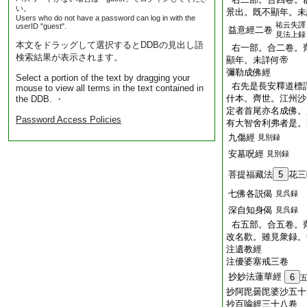
い。
景出。既不顯年。未
Users who do not have a password can log in with the
祐云失譯
userID "guest".
益意經二卷
見法上録
本文をドラッグして選択するとDDBの見出し語
右一部。合二卷。
検索結果が表示されます。
顯年。未詳何帝
彌勒成佛經
Select a portion of the text by dragging your
右先是長安釋道標
mouse to view all terms in the text contained in
什本。齊世。江州沙
the DDB. ・
定者首尾亦名成佛。
Password Access Policies
有大智舍利弗者是。
九傷經
見別録
安墓呪經
見別録
菩提福藏法
5
花三
七佛各説偈
見呉録
深自知身偈
見呉録
右五部。合五卷。
改名歡。雖見衆録。
注遺教經
注優婆塞戒三卷
抄妙法蓮華經
6
抄阿毘曇毘婆沙五十
抄百喩經三十八卷