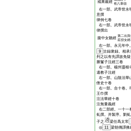
戒果嚴經
有八章頌
右一部。武帝世永
意撰
律例七卷
右一部。武帝世永
律撰出
第二出與
腹中女聽經
莊挍女經
右一部。永元年中
9
古録衆録。相承
列之以有先譯故免疑
勝鬘子注經三卷
右一部。楊州靈根寺
遺教子注經
右一部。山陰法華
僧史十卷
右一部。合十卷。
王巾撰
注法華經十卷
注無量義經
右二部經。一十一
虬撰。并製序。劉虬
子之
梁任爲太常
◎
11
梁朝傳譯佛