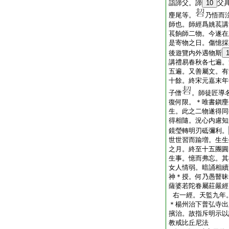
詣諦父。諦
10
父
麈尾等。
乃悟而
師也。師經爲姚萇講
萇餉師二物。今遂在
是寄物之日。傷憶採
後遊覽内外遇物斯
講禮易春秋各七遍。
五遍。又善屬文。有
十餘。終宋元嘉末年
子僧
。師徒匠導
復何限。＊唯書鎭麈
生。此之二物遂得同
得相隨。況心内慮知
鏡瑩轉明刃砥彌利。
世世習而踰増。生生
之月。終至十五團圓
生事。憶而弗忘。其
女人情弱。暗誦相續
神＊授。何乃愚瞽昧
薩婆若陀眷屬莊嚴經
右一經。天監九年
＊楊州治下普弘寺出
擯治。故指斥明示以
教戒比丘尼法