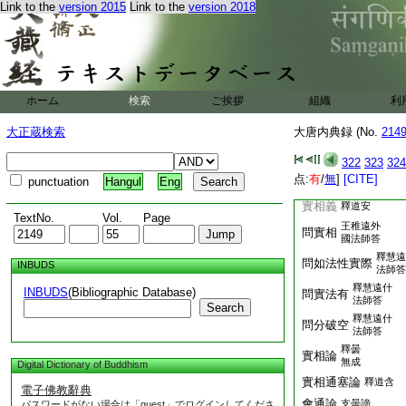
Link to the
version 2015
Link to the
version 2018
不眞空論
釋僧肇
23
郄嘉
本無難問
24
郄答
26
郄與法濬書
郄與開法師書
ホーム
検索
ご挨拶
組織
利
郄與支法師書
桓敬道王稚
大正蔵検索
大唐内典録 (No.
214
心無義
遠難桓答
釋心無義
322
323
324
劉遺民
点:
有
/
無
]
[CITE]
punctuation
Hangul
Eng
法性論上下
釋慧遠
實相義
釋道安
TextNo.
Vol.
Page
王稚遠外
問實相
國法師答
釋慧遠
問如法性實際
INBUDS
法師答
釋慧遠什
INBUDS
(Bibliographic Database)
問實法有
法師答
Search
釋慧遠什
問分破空
法師答
釋曇
實相論
無成
Digital Dictionary of Buddhism
實相通塞論
釋道含
電子佛教辭典
會通論
支曇諦
パスワードがない場合は「guest」でログインしてくださ