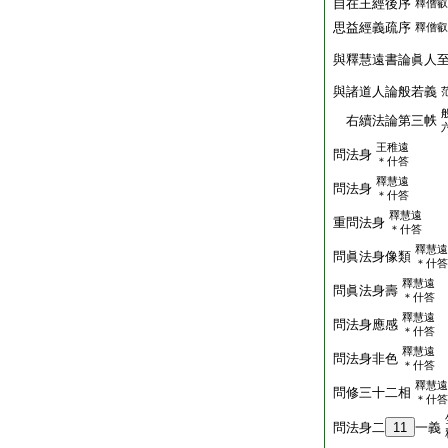
自在王經後序
釋僧叡
思益經義疏序
釋僧叡
與釋慧遠書論眞人
與諸道人論般若義
右續法論第三帙
王稚遠
問法身
＊什答
釋慧遠
問法身
＊什答
釋慧遠
重問法身
＊什答
釋慧遠
問眞法身像類
＊什答
釋慧遠
問眞法身壽
＊什答
釋慧遠
問法身應感
＊什答
釋慧遠
問法身非色
＊什答
釋慧遠
問修三十二相
＊什答
問法身二
11
一義