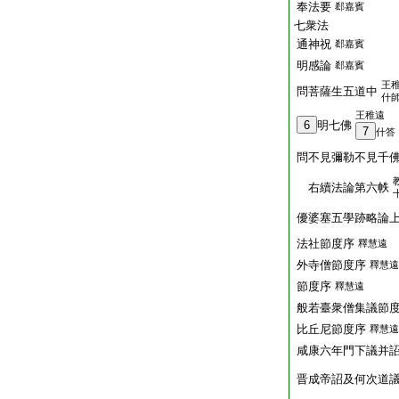
奉法要
郄嘉賓
七衆法
通神祝
郄嘉賓
明感論
郄嘉賓
王
問菩薩生五道中
什
王稚遠
6
明七佛
7
什答
問不見彌勒不見千
右續法論第六帙
優婆塞五學跡略論
法社節度序
釋慧遠
外寺僧節度序
釋慧遠
節度序
釋慧遠
般若臺衆僧集議節
比丘尼節度序
釋慧遠
咸康六年門下議并
晋成帝詔及何次道