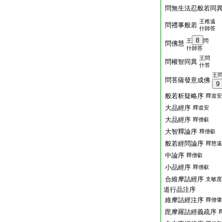
問無生法忍般若同
王稚遠
問禮事般若
什師答
8
王
問
問佛慧
什師答
王問
問權智同異
什答
王
問菩薩發意成佛
9
般若析疑略序
釋道安
大品經序
釋道安
大品經序
釋僧叡
大智釋論序
釋僧叡
般若經問論序
釋慧遠
中論序
釋僧叡
小品經序
釋僧叡
合維摩詰經序
支敏度
道行品注序
維摩詰經注序
釋僧肇
毘摩羅詰經義疏序