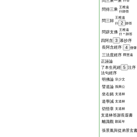
問三乘一乘
什答
王稚遠
問得三乘
什師答
王稚遠
問三歸
2
什
師答
王稚遠
問辟支佛
什＊師答
四阿含
3
慕抄序
長阿含經序
4
僧肇
三法度經序
釋慧遠
正誣論
了本生死經
5
注序
法句經序
明佛論
宗少文
譬道論
孫興公
坐右銘
支道林
道學誡
支道林
切悟章
支道林
支道林答謝長遐書
離識觀
顏延年
張景胤與從弟景玄