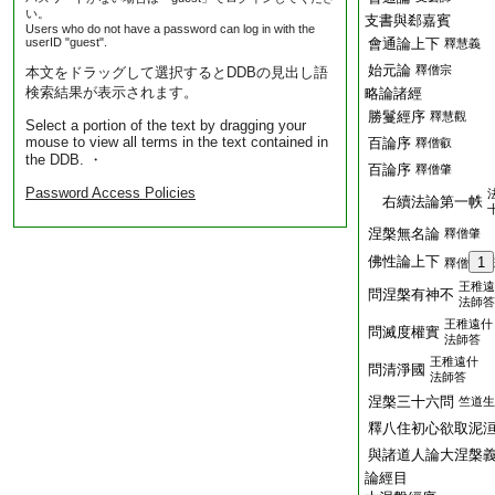
い。
支書與郄嘉賓
Users who do not have a password can log in with the
userID "guest".
會通論上下
釋慧義
始元論
釋僧宗
本文をドラッグして選択するとDDBの見出し語
検索結果が表示されます。
略論諸經
勝鬘經序
釋慧觀
Select a portion of the text by dragging your
mouse to view all terms in the text contained in
百論序
釋僧叡
the DDB. ・
百論序
釋僧肇
Password Access Policies
右續法論第一帙
涅槃無名論
釋僧肇
佛性論上下
1
釋僧
王稚遠
問涅槃有神不
法師答
王稚遠什
問滅度權實
法師答
王稚遠什
問清淨國
法師答
涅槃三十六問
竺道生
釋八住初心欲取泥
與諸道人論大涅槃
論經目