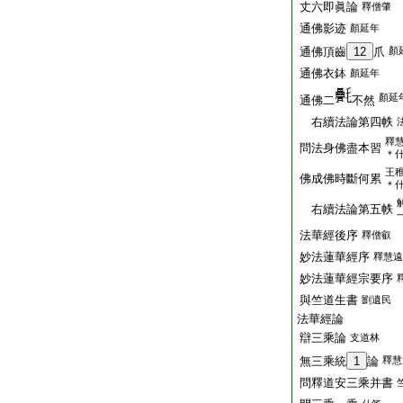
丈六即眞論
釋僧肇
通佛影迹
顏延年
通佛頂齒
12
爪
顏
通佛衣鉢
顏延年
顏延
通佛二
不然
右續法論第四帙
釋
問法身佛盡本習
＊
王
佛成佛時斷何累
＊
右續法論第五帙
法華經後序
釋僧叡
妙法蓮華經序
釋慧遠
妙法蓮華經宗要序
與竺道生書
劉遺民
法華經論
辯三乘論
支道林
無三乘統
1
論
釋慧
問釋道安三乘并書