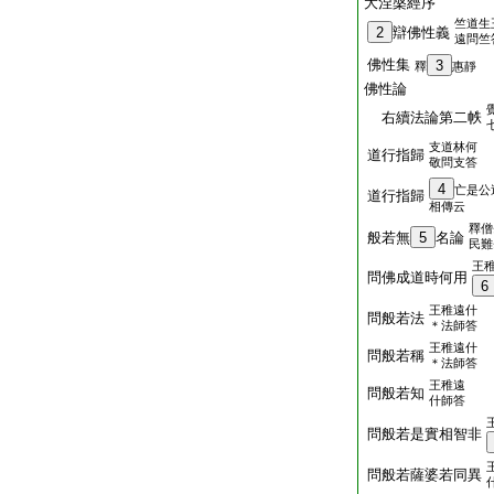
大涅槃經序
竺道生
2
辯佛性義
遠問竺
佛性集
3
釋
惠靜
佛性論
右續法論第二帙
支道林何
道行指歸
敬問支答
4
亡是公
道行指歸
相傳云
釋僧
般若無
5
名論
民難
王
問佛成道時何用
6
王稚遠什
問般若法
＊法師答
王稚遠什
問般若稱
＊法師答
王稚遠
問般若知
什師答
問般若是實相智非
問般若薩婆若同異