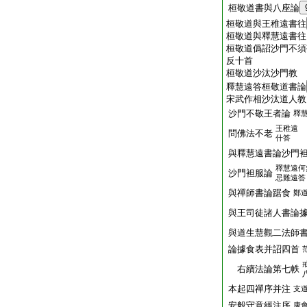
桓敬道書與八座論
桓敬道與王稚遠書往
桓敬道與釋慧遠書往
桓敬道僞詔沙門不須
反十首
桓敬道沙汰沙門教
釋慧遠答桓敬道書論
宋武作相沙汰道人教
沙門不敬王者論
釋
王稚遠
問佛法不老
什答
與釋慧遠書論沙門
釋慧遠何
沙門袒服論
忌難遠答
與禪師書論踞食
鄭
與王司徒諸人書論
與道生慧觀二法師
論據食表并詔四首
右續法論第七帙
本起四禪序并注
支
安般守意經注序
康