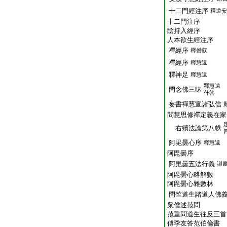
十二門經注序
釋道安
十二門注序
陰持入經序
人本欲生經注序
禪經序
釋僧叡
禪經序
釋慧遠
釋神足
釋慧遠
釋慧遠
問念佛三昧
什答
妄書禪慧宣諸弘信
問慧思修禪定義在家
右續法論第八帙
阿毘曇心序
釋慧遠
阿毘曇序
阿毘曇五法行義
謝
阿毘曇心略解數
阿毘曇心雜數林
問竺道生諸道人佛
衆僧述范問
范重問道生往反三首
傅季友答范伯倫書