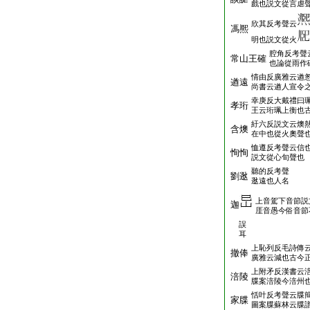
戲也説文從言虐
欣其反考聲云
馮熈
明也説文從火
腔角反考聲
常山王確
也論從雨作
情由反廣雅云遒
遒遠
尚書云遒人宣令
幸庚反大戴禮曰
孝珩
王云珩珮上衡也
紆六反説文云燠
含燠
在中也從火奧聲
恤遵反考聲云信
恂恂
説文從心旬聲也
聽的反考聲
劉逖
逖遠也人名
上音駕下音節説
迦
厓音愚今俗音節
誤
耳
上恥列反毛詩傳
撤俸
廣雅云減也古今
上附矛反漢書云
涪陵
牒案涪陵今涪州
恬叶反考聲云牒
家牒
圖案牒蘇林云牒