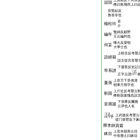
上賢結反下何浪
頡頏
傳曰鳥飛而上曰
音賢結反
魯首非也
音
楊松玠
介
鼈綿反顧野
編年
王云編列也
唾火反梁朝
何妥
大學士也
上暗含反考聲
諳經籍
説文從言音聲
下逋普反史記
帝系譜
正字云譜
上音万下音倩漢
蔓蒨
朝東方朔字也
上斤近反考聲云
靳固
傳靳固羞愧也説
下泯畢反爾雅
皇甫謐
云淨也人名
上武倣反考聲云
乎
從冂葵營反下象
釋李師資篇
上音米韻英云目
眯目
中有塵土曰眯目