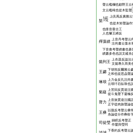
聲云檻欄也顧野王云
文云檻槞也從木監聲
上倶禹反廣雅云
榘
也從木矩聲論作
也倕音垂古工
人也籰王縛反
上音丹考聲云
殫藻繢
注尚書云藻水
下音會考聲繢畫也蒼
繢纂多色也説文縱糸
上衣器反謚法
懿列王
文懿專久而美
下胡頬反爾雅云
王勰
之和也從思劦聲
上力金反孔注尚
琳琅
云琅玕石似珠也
上苦回反賈逵注
魁嶷
從斗鬼聲下凝極
上音旅賈逵注國
膂力
正字從肉旅聲論從
以脂反考聲云彝
王彝
糸論從分作彜俗
娟瞑反考聲正
司徒瑩
作鎣與瑩同
下香約反考聲云
談謔