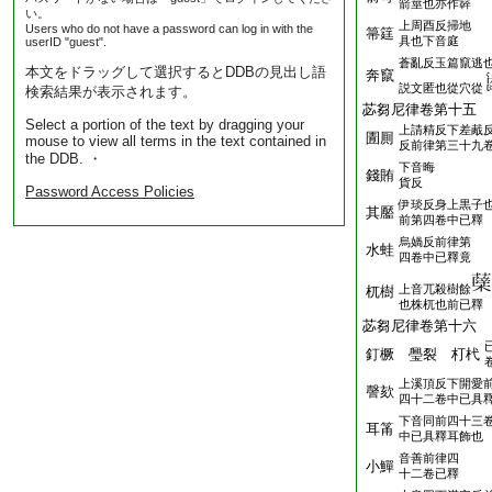
箭莖也亦作簳
い。
上周酉反掃地
Users who do not have a password can log in with the
箒筳
具也下音庭
userID "guest".
蒼亂反玉篇竄逃
本文をドラッグして選択するとDDBの見出し語
奔竄
説文匿也從穴從
検索結果が表示されます。
苾芻尼律卷第十五
Select a portion of the text by dragging your
上請精反下差胾
圊厠
mouse to view all terms in the text contained in
反前律第三十九
the DDB. ・
下音晦
錢賄
貨反
Password Access Policies
伊琰反身上黒子
其靨
前第四卷中已釋
烏媧反前律第
水蛙
四卷中已釋竟
上音兀殺樹餘
杌樹
也株杌也前已釋
苾芻尼律卷第十六
釘橛 璺裂 朾杙
上溪頂反下開愛
謦欬
四十二卷中已具
下音同前四十三
耳筩
中已具釋耳飾也
音善前律四
小鱓
十二卷已釋