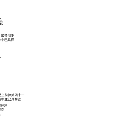
也
反胾音淄使
卷中已具釋
也
已上前律第四十一
卷中並已具釋訖
前律第
釋訖
卷