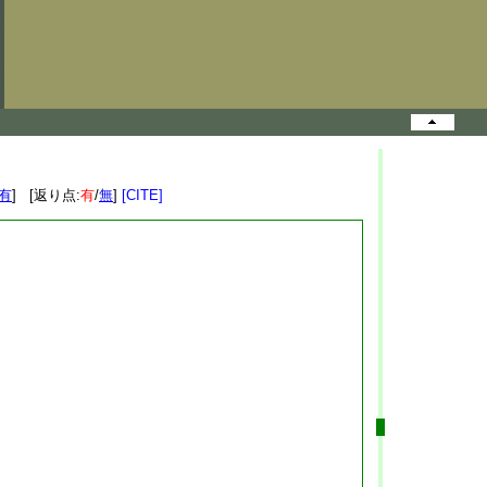
有
] [返り点:
有
/
無
]
[CITE]