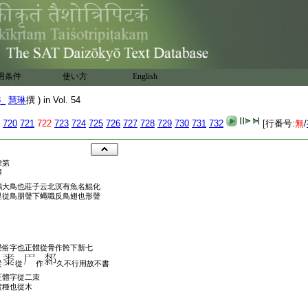
用条件
使い方
English
8_
慧琳
撰 ) in Vol. 54
720
721
722
723
724
725
726
727
728
729
730
731
732
[行番号:
無
/
律第
釋
鵬大鳥也莊子云北溟有魚名鯤化
里從鳥朋聲下蝿職反鳥翅也形聲
聲俗字也正體從骨作骻下新七
從
從
作
久不行用故不書
正體字從二朿
實種也從木