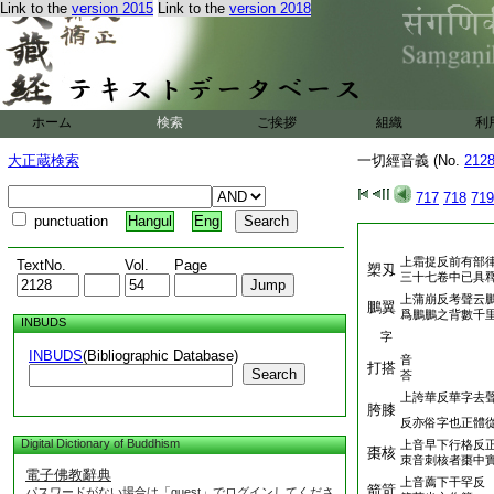
Link to the
version 2015
Link to the
version 2018
ホーム
検索
ご挨拶
組織
利
大正蔵検索
一切經音義 (No.
212
717
718
719
punctuation
Hangul
Eng
上霜捉反前有部
TextNo.
Vol.
Page
槊刄
三十七卷中已具
上蒲崩反考聲云
鵬翼
爲鵬鵬之背數千
INBUDS
字
INBUDS
(Bibliographic Database)
音
打搭
Search
荅
上誇華反華字去
胯膝
反亦俗字也正體
Digital Dictionary of Buddhism
上音早下行格反
棗核
朿音刺核者棗中
電子佛教辭典
上音薦下干罕反
箭笴
パスワードがない場合は「guest」でログインしてくださ