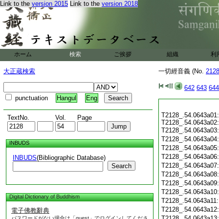
Link to the
version 2015
Link to the
version 2018
ホーム
検索
ご挨拶
組織
利
大正蔵検索
一切經音義 (No.
212
642
643
644
punctuation
Hangul
Eng
T2128_.54.0643a01:
TextNo.
Vol.
Page
T2128_.54.0643a02:
T2128_.54.0643a03
T2128_.54.0643a04
INBUDS
T2128_.54.0643a05
T2128_.54.0643a06
INBUDS
(Bibliographic Database)
T2128_.54.0643a07
Search
T2128_.54.0643a08
T2128_.54.0643a09
T2128_.54.0643a10
Digital Dictionary of Buddhism
T2128_.54.0643a11
T2128_.54.0643a12
電子佛教辭典
T2128_.54.0643a13
パスワードがない場合は「guest」でログインしてくださ