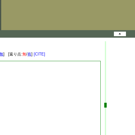
無
] [返り点:
無
/
有
]
[CITE]