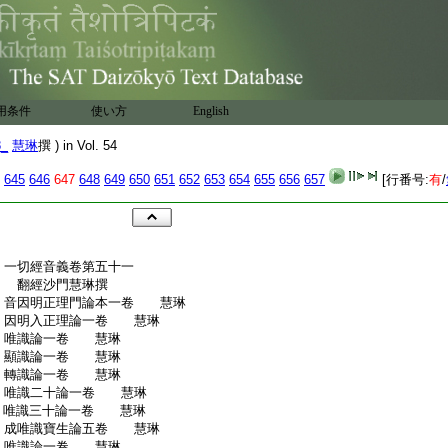
用条件
使い方
English
8_
慧琳
撰 ) in Vol. 54
645
646
647
648
649
650
651
652
653
654
655
656
657
[行番号:
有
/
:
一切經音義卷第五十一
:
翻經沙門慧琳撰
:
音因明正理門論本一卷 慧琳
:
因明入正理論一卷 慧琳
:
唯識論一卷 慧琳
:
顯識論一卷 慧琳
:
轉識論一卷 慧琳
:
唯識二十論一卷 慧琳
:
唯識三十論一卷 慧琳
:
成唯識寶生論五卷 慧琳
:
唯識論一卷 慧琳