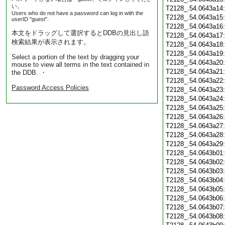
い。
T2128_.54.0643a14
Users who do not have a password can log in with the
T2128_.54.0643a15
userID "guest".
T2128_.54.0643a16
本文をドラッグして選択するとDDBの見出し語
T2128_.54.0643a17
検索結果が表示されます。
T2128_.54.0643a18
T2128_.54.0643a19
Select a portion of the text by dragging your
T2128_.54.0643a20
mouse to view all terms in the text contained in
T2128_.54.0643a21
the DDB. ・
T2128_.54.0643a22
Password Access Policies
T2128_.54.0643a23
T2128_.54.0643a24
T2128_.54.0643a25
T2128_.54.0643a26
T2128_.54.0643a27
T2128_.54.0643a28
T2128_.54.0643a29
T2128_.54.0643b01
T2128_.54.0643b02
T2128_.54.0643b03
T2128_.54.0643b04
T2128_.54.0643b05
T2128_.54.0643b06
T2128_.54.0643b07
T2128_.54.0643b08