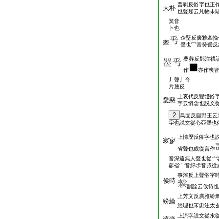
普剥反俗字也正
大朴
也聲類云凡物未
菐音
卜也
企堅反廣雅牽挽
牽
聲也冖音癸營反
桑葬反鄭注禮
作
亦作喪
丿聲丿音
片蔑反
上哀代反變體俗
愛惡
字云憐念也説文
2
烏固反顧野王云
字也説文從心亞聲也
上情歴反俗字也
寂寥
省聲也或從言作
音深遠無人聲也從宀
蓼省宀音綿尗音叔從
事滓反上聲俗字
俟時
韻詮云俟待也
上芳文反廣雅紛
紛綸
經理也宋忠注太
上流字説文從水