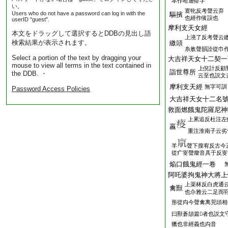
本作哈通俗字
い。
賔牝反考聲云弃
Users who do not have a password can log in with the
驅擯
也經作儐誤也
userID "guest".
摩利支天女經
本文をドラッグして選択するとDDBの見出し語
上澆了反考聲云
検索結果が表示されます。
繳頭
糸敫聲韻詮從巾
Select a portion of the text by dragging your
大吉祥天女十二契一
mouse to view all terms in the text contained in
上倪計反顧
詣世尊所
the DDB. ・
云至也説文
摩利支天經
無字可訓
Password Access Policies
大吉祥天女十二名
救面燃餓鬼陀羅尼神
上累追反杜注左
羸
重注淮南子云劣
羊
聲下搜宥反古今
從疒叜聲癯音具于反叜
焔口餓鬼經一卷
阿吒婆拘鬼神大將上
上渠林反白虎通
禽獸
也尒雅云二足而羽
形從禸今聲禽离兕頭相
曰獸蒼頡篇𡗱者也説文
獵也非經義也禸音