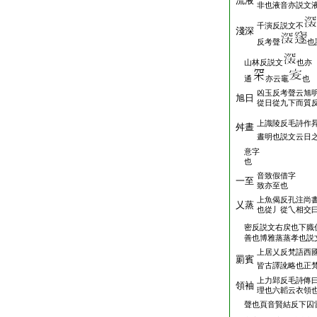
流液
非也液音亦説文
千演反説文不
淺深
反考聲
也
山林反説文
也亦
通
亦云竈
也
凶玉反考聲云旭
旭日
從日從九下而質
上識陵反毛詩作
舛晝
晝明也説文云日
意字
也
音致假借字
一至
致亦至也
上魚偈反孔注尚
乂蒸
也從丿從乀相交
密反説文右戻也下軄
善也博雅蒸蒸孝也説
上居乂反梵語西
罽賓
皆古譯訛略也正
上力郢反毛詩傳
領袖
理也六韜云衣領
聲也頁音賢結反下囚