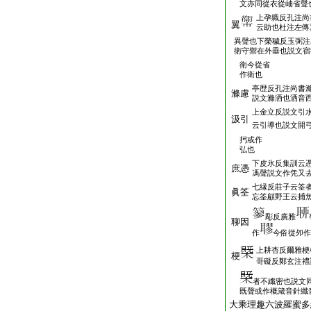
文亦同從衣從岫省聲
上孕軄反孔注尚
翼
云助也杜注左傳
異聲也下榮穢反玉弼注
衛守禦在外垂也説文宿
衛今從省
作衛也
亭歴反孔注尚書
滌慮
説文滌洒也洒音
上金立反説文引
汲引
云引導也説文開
㧈或作
弘也
下皮氷反集訓云
庶憑
馮聲説文作凭又
七縁反莊子云筌
眞筌
忘筌顧野王云捕
彫反廣雅
聊因
作
今俗從夘作
上耕杏反爾雅梗
梗
哥礙反鄭玄注禮
者不纖密也説文
既聲或作概箴音針纖
大乘理趣六波羅蜜多