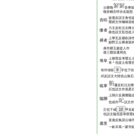
云蘗嚕
音儜
嚕音轉舌呼亦名龍惌
徒濫反説文食也
呑啗
聲經文作噉啖並
力主反杜注左傳
僂者
曲也説文尫也從
上華瓦反避俗諱
裸者
顧野王云裸者脱
身作躶玉篇從人作
倮三體並通用也
上都雷反考聲云
堆阜
阜＊也從土隹聲
8
有作塠俗
字也下扶
武反説文大陸也山無石
履反杜注左傳
砥掌
石也説文作底柔
上鵶介反廣雅隘
隘陿
也或作
説文作
10
正也下咸
甲反
也説文隘也從阜匧聲
直連反集訓云城
廛里
一畝羊爲一冡市