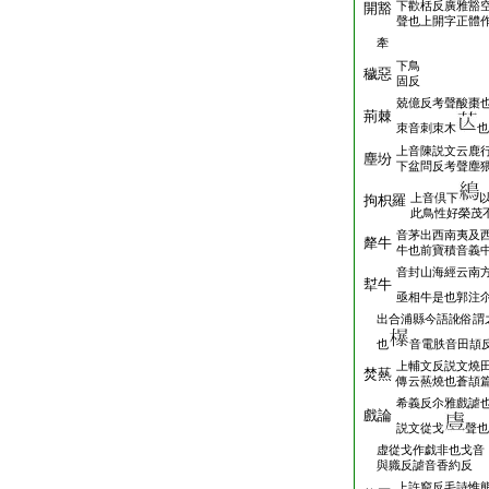
下歡栝反廣雅豁
開豁
聲也上開字正體
牽
下鳥
穢惡
固反
兢億反考聲酸棗
荊棘
朿音刺朿木
也
上音陳説文云鹿
塵坋
下盆問反考聲塵
上音倶下
拘枳羅
此鳥性好榮茂
音茅出西南夷及
犛牛
牛也前寶積音義
音封山海經云南
犎牛
亟相牛是也郭注
出合浦縣今語訛俗謂
也
音電胅音田頡
上輔文反説文燒
焚爇
傳云爇燒也蒼頡
希義反尒雅戲謔
戲論
説文從戈
聲也
虚從戈作戯非也戈音
與軄反謔音香約反
上許窮反毛詩惟