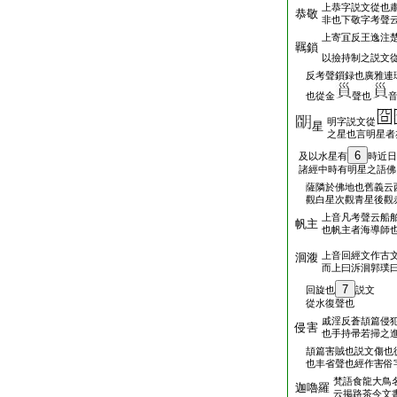
上恭字説文從也
恭敬
非也下敬字考聲
上寄冝反王逸注
羈鎖
以撿持制之説文
反考聲鎻録也廣雅連
也從金
聲也
明字説文從
星
之星也言明星者
6
及以水星有
時近日
諸經中時有明星之語佛
薩隣於佛地也舊義云
觀白星次觀青星後觀
上音凡考聲云船
帆主
也帆主者海導師
上音回經文作古
洄澓
而上曰泝洄郭璞
7
回旋也
説文
從水復聲也
戚淫反蒼頡篇侵
侵害
也手持帚若掃之
頡篇害賊也説文傷也
也丰省聲也經作害俗
梵語食龍大鳥
迦嚕羅
云掲路茶今文