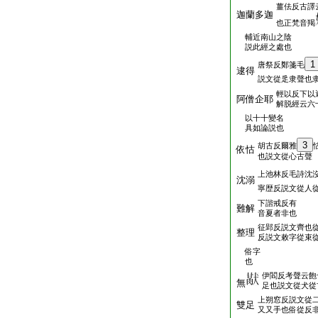
薑佉反古譯
迦蘭多迦
也正梵音羯
輔近南山之陰
説此經之處也
1
唐祭反鄭箋毛
逮得
説文從辵隶聲也
輕以反下以
阿僧企耶
解脱經云六
以十十變名
具如論説也
3
胡古反爾雅
依怙
也説文從心古聲
上池林反毛詩沈
沈溺
寧歴反説文從人
下諧戒反有
難解
音夏者非也
征郢反説文齊也
整理
反説文敕字從束
俗字
也
伊閻反考聲云飽
無
足也説文從犬從
上朔窓反説文從
雙足
又又手也俗從反