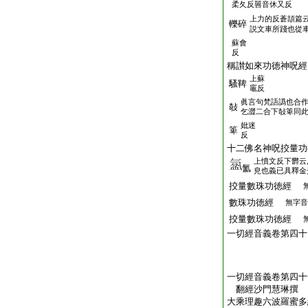
柔夂反嘼音休又反
上力的反蒼頡篇云
轢碎
説文車所踐也從車
蘇會
反
稱讃如來功徳神呪經
上蘇
騷鞞
竈反
眞言句梵語譌也合
敧
乞澀二合下敧箄同
妣迷
箄
反
十二佛名神呪挍量功
上憤文反下欝云
氳
皃也義已具釋金
挍量數珠功徳經
數珠功徳經
無字音
挍量數珠功徳經
一切經音義卷第四十
一切經音義卷第四十
翻經沙門慧琳撰
大乘理趣六波羅蜜多