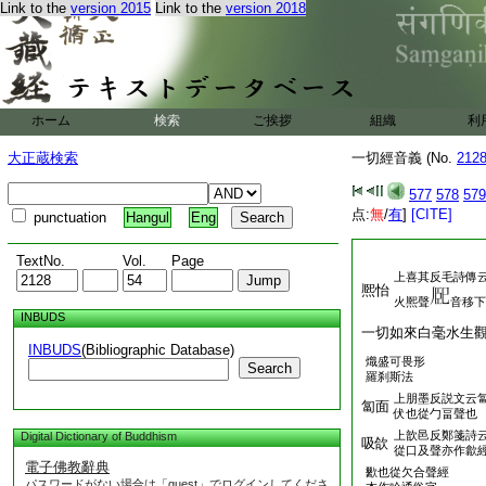
Link to the
version 2015
Link to the
version 2018
ホーム
検索
ご挨拶
組織
利
大正蔵検索
一切經音義 (No.
212
577
578
579
点:
無
/
有
]
[CITE]
punctuation
Hangul
Eng
TextNo.
Vol.
Page
上喜其反毛詩傳
熈怡
火熈聲
音移下
INBUDS
一切如來白毫水生
INBUDS
(Bibliographic Database)
熾盛可畏形
Search
羅刹斯法
上朋墨反説文云
匐面
伏也從勹畐聲也
上歆邑反鄭箋詩
Digital Dictionary of Buddhism
吸欱
從口及聲亦作歙
電子佛教辭典
歠也從欠合聲經
パスワードがない場合は「guest」でログインしてくださ