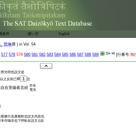
用条件
使い方
English
8_
慧琳
撰 ) in Vol. 54
577
578
579
580
581
582
583
584
585
586
587
588
589
[行番号:
無
/
云熈光明也説文從
1
以之反前已釋
訖
亦名
觀自在菩薩眞言絰
電光
匐
云吸猶引也廣雅飮也説文内息也
經本作噏非也下呼蛤反説文云欱