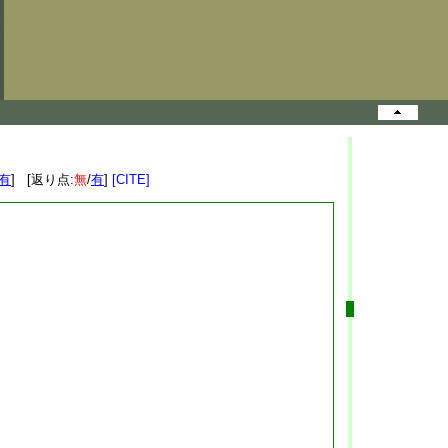
有
] [返り点:
無
/
有
]
[CITE]