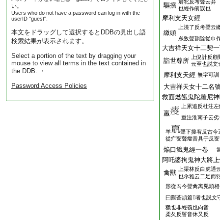
賔牝反考聲云弃
驅擯
い。
也經作儐誤也
Users who do not have a password can log in with the
摩利支天女經
userID "guest".
上澆了反考聲云
本文をドラッグして選択するとDDBの見出し語
繳頭
糸敫聲韻詮從巾
検索結果が表示されます。
大吉祥天女十二契一
Select a portion of the text by dragging your
上倪計反顧
詣世尊所
mouse to view all terms in the text contained in
云至也説文
the DDB. ・
摩利支天經
無字可訓
Password Access Policies
大吉祥天女十二名
救面燃餓鬼陀羅尼神
上累追反杜注左
羸
重注淮南子云劣
羊
聲下搜宥反古今
從疒叜聲癯音具于反叜
焔口餓鬼經一卷
阿吒婆拘鬼神大將上
上渠林反白虎通
禽獸
也尒雅云二足而羽
形從禸今聲禽离兕頭相
曰獸蒼頡篇𡗱者也説文
獵也非經義也禸音
柔夂反嘼音休又反