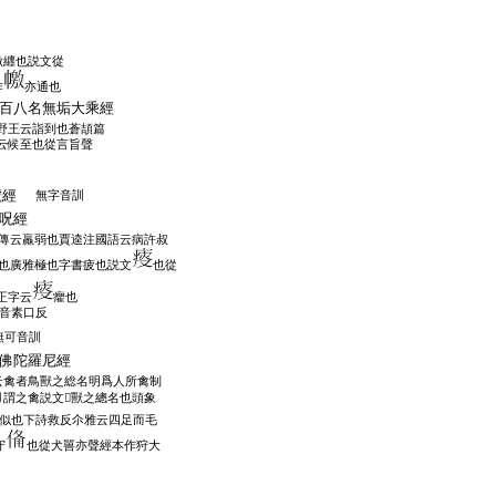
繳纒也説文從
作
亦通也
百八名無垢大乘經
野王云詣到也蒼頡篇
云候至也從言旨聲
號經
無字音訓
呪經
傳云羸弱也賈逵注國語云病許叔
也廣雅極也字書疲也説文
也從
正字云
癯也
音素口反
無可音訓
佛陀羅尼經
云禽者鳥獸之総名明爲人所禽制
謂之禽説文𡗱獸之總名也頭象
似也下詩救反尒雅云四足而毛
守
也從犬嘼亦聲經本作狩大