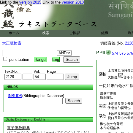
Link to the
version 2015
Link to the
version 2018
ホーム
検索
ご挨拶
組織
利
大正蔵検索
一切經音義 (No.
212
574
575
576
punctuation
Hangul
Eng
上喜其反毛詩傳
TextNo.
Vol.
Page
熈怡
火熈聲
音移下
一切如來白毫水生
INBUDS
熾盛可畏形
INBUDS
(Bibliographic Database)
羅刹斯法
Search
上朋墨反説文云
匐面
伏也從勹畐聲也
上歆邑反鄭箋詩
吸欱
從口及聲亦作歙
Digital Dictionary of Buddhism
歠也從欠合聲經
電子佛教辭典
本作哈通俗字
パスワードがない場合は「guest」でログインしてくださ