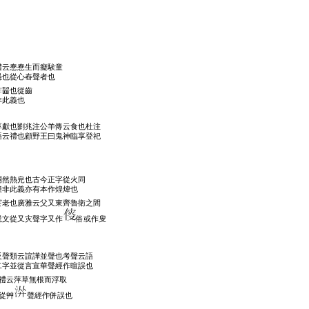
禮云惷惷生而癡騃童
愚也從心舂聲者也
齚齧也從齒
非此義也
享獻也劉兆注公羊傳云食也杜注
語云禮也顧野王曰鬼神臨享登祀
烔然熱皃也古今正字從火同
燑非此義亦有本作煌煒也
叜老也廣雅云父又東齊魯衛之間
説文從又灾聲字又作
俗或作叟
反聲類云諠譁並聲也考聲云語
二字並從言宣華聲經作暄誤也
禮云萍草無根而浮取
從艸
聲經作併誤也