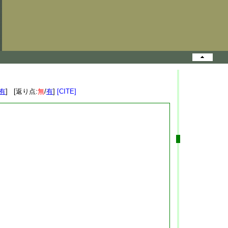
有
] [返り点:
無
/
有
]
[CITE]