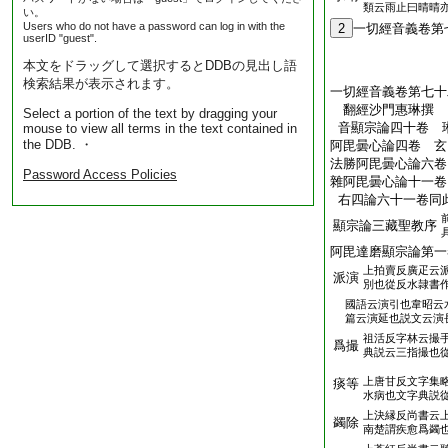
類云雨止曰晴晴
い。
Users who do not have a password can log in with the
2
一切經音義卷第
userID "guest".
本文をドラッグして選択するとDDBの見出し語
検索結果が表示されます。
一切經音義卷第七十
翻經沙門惠琳撰
Select a portion of the text by dragging your
音顯宗論四十卷 
mouse to view all terms in the text contained in
the DDB. ・
阿毘曇心論四卷 玄
法勝阿毘曇心論六卷
Password Access Policies
雜阿毘曇心論十一卷
右四論六十一卷同
顯宗論三藏聖教序
阿毘達磨顯宗論第一
上拍賣反廣疋云
派演
別也從反水隷書作
國語云演引也韋昭云
篇云演延也説文云演
祖活反字林云撮
爲撮
典説云三指撮也
上唐甘反文字集
痰等
水病也文字典説
上決縁反尚書云
蠲除
南楚謂疾愈爲蠲