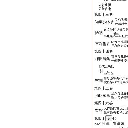
人行事阻
限於言也
第四十三卷
又作迦理
迦栗沙鉢拏
云銅錢十
古文吶冋奴骨反
陋訥
小也訥
鈍也説
此云吉祥護
室利毱多
尸利毱多訛
第四十四卷
都達反此云
梅怛麗藥
一値慈佛發
勒或云梅低
益訛也
呼旱反罕希也尒
罕聞
寡尠罕也字從于
第四十五卷
居尒反或作
拘抧羅鳥
羅此云好聲
第四十六卷
又作舘同古玩反
客館
里有舘有委積以
第四十
5
七
兩相外道 瞿縛迦