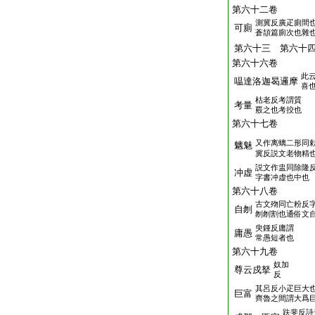
第六十二卷
測冀反廣疋廁間
可廁
蒼頡篇廁次也雜
第六十三 第六十
第六十六卷
此
嗢達洛迦曷邏摩
喜
枯老反考謂質
考量
覈之也考挍也
第六十七卷
又作离螭二形同
魑魅
冀反説文老物精
説文作盅同除隆
冲虚
字書冲虚也中也
第六十八卷
古文歾同亡粉反
自刎
刎刎割也通俗文
臾鍾反庸謂
庸愚
常愚短者也
第六十九卷
奴加
尊云戍拏
反
其呂反小疋巨大
巨富
齊魯之間謂大爲
趺斐反詩