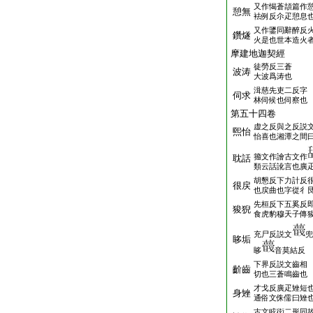
又作愒蒼頡篇作
憩無
袪例反尒疋憩息
又作鐆同辭醉反
鑽燧
火是也世本造火
摩建地迦契經
徒勞反三蒼
波涛
大波爲涛也
湒慈先吏二反字
伺求
林伺候也伺察也
第五十四卷
虚之反與之反説
煕怡
怡喜也湘潭之間
籀文作譮古文作
耽話
類云話訛言也廣
胡懇反下力計反
很戻
也戻曲也字從彳
先桓反下五奚反
狻猊
食虎豹穆天子傳
充尸反説文
兜
眵垢
眵
音莫結反
下界反説文齒相
齘齒
切也三蒼鳴齒也
才戈反廣疋矬短
身矬
通俗文侏儒曰矬
古文眩衒二形同