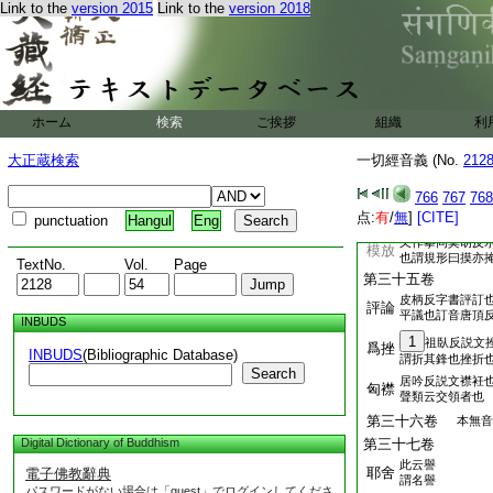
之縁反專猶自是
Link to the
version 2015
Link to the
version 2018
專已
也專壹也任也
第三十四卷
古文㝢籀文
同
屋宇
云宇羽也如鳥翼
又作鈘㩒二形釋
ホーム
検索
ご挨拶
人捦
組織
利
同巨金反捦急
又作箠同之蕊反
大正蔵検索
一切經音義 (No.
212
捶撻
同他達廣疋埵
766
767
768
居良反壃境也亦
壃界
点:
有
/
無
]
[CITE]
punctuation
Hangul
Eng
疋壃垂也壃場在
又作摹同莫胡反
模放
也謂規形曰摸亦
TextNo.
Vol.
Page
第三十五卷
皮柄反字書評訂
評論
平議也訂音唐頂
INBUDS
1
祖臥反説文
爲挫
INBUDS
(Bibliographic Database)
謂折其鋒也挫折
Search
居吟反説文襟衽
匈襟
聲類云交領者也
第三十六卷
本無音
Digital Dictionary of Buddhism
第三十七卷
此云譽
耶舍
電子佛教辭典
謂名譽
パスワードがない場合は「guest」でログインしてくださ