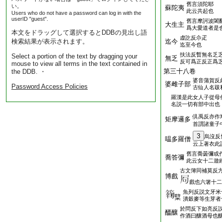
舊言須陀耶
い。
蘇陀夷
此云共起也
Users who do not have a password can log in with the
userID "guest".
舊言摩訶波闍
大生主
爲大愛道者是
本文をドラッグして選択するとDDBの見出し語
虚訖反尒疋
検索結果が表示されます。
迄今
迄至今也
扶法反暫無名乏
Select a portion of the text by dragging your
無乏
反可爲正反正爲
mouse to view all terms in the text contained in
第三十八卷
the DDB. ・
婆音蒲賀反
婆雌子部
Password Access Policies
古仙人名跋
羅漢是此女人子從母
名説一切有部中出也
倶禹反亦作
矩摩邏多
首謂諸童子
3
烏沒反
嗢多羅僧
云上著衣此
舊言喬曇彌或
喬答彌
此云女十二遊
古文簿同補莫反
博戲
戲也六箸十二
魚列反説文牙米
糱
潰穀麥等生芽者
於問反下如亮反
醞釀
作酒曰釀酒母也