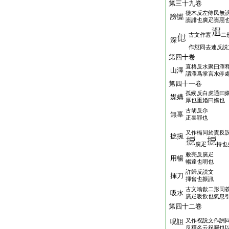
第三十九卷
徒木反左傳民無
謗讟
讟誹也廣疋讟惡
古文作㥶
二
深
作愆同去連反説
第四十卷
直格反水聚曰澤
山澤
謂澤爲掌言水停
第四十一卷
孤候反白虎通曰
媒媾
厚也重婚曰媾也
古胡反尒
無辜
疋辜罪也
又作槅同於責反
㧖捥
廣疋
持也
敕亮反廣疋
用暢
暢達也明也
許歸反説文
揮刀
揮奮也振訊
古文噏歙二形同
吸水
廣疋吸飮也氣息
第四十二卷
又作祝説文作詶
呪詛
反釋名云祝屬也