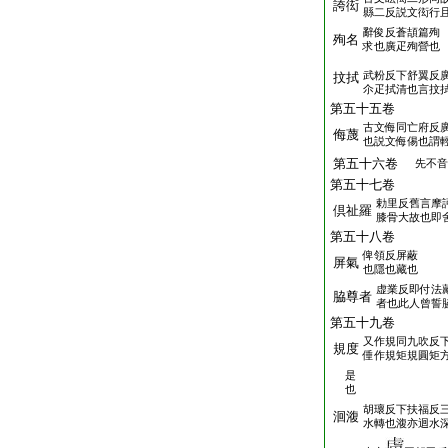
誇衒
縣二反説文衒行
辭俊反蒼頡篇殉
殉名
求也廣疋殉營也
武粉反下舒翼反
抆拭
尒疋拭清也言抆
第五十五卷
古文侮同亡府反
侮蔑
也説文侮㑥也謂
第五十六卷
先不音
第五十七卷
勅里反舊言摩
倶祉羅
膝骨大故也即
第五十八卷
俾領反屏蔽
屏氣
也隱也藏也
虚業反即付法
脇尊者
者也此人曾誓
第五十九卷
又作規同九吹反
規度
倕作規矩規圓矩
是
也
胡瓌反下扶福反
洄澓
水轉也澓亦迴水