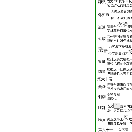
古文
同胡甲反
狎惡
習也謂近而狎之
倶禹反舊言薄
薄矩羅
持一不殺戒得
諸書作
唌
涎洟
字林慕欲口液也
又作辦同補蠻反
斑駮
篇斑文也雜色爲
力奚反下於斬反
黯
俗文斑黒謂之
徒計反纂文顧視
笑睇
傾視也禮記不敢
徒檻反下匹白反
憺怕
也怕靜也又亦無
第六十卷
埤蒼作韛東觀漢
㰆嚢
拜反今冶家用吹
食證反剩
剩辯
猶因也
1
古文
踁同胡
脛踝
反小疋云四尺爲
衢玉反小疋
近
唯局
也部分也字從口
第六十一
先不音