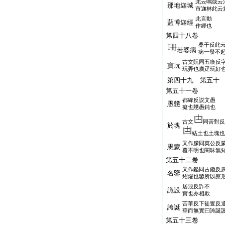
此云鳴或云
那地迦城
市迦林此云
此言動
藍博迦經
作經也
第四十八卷
桑干反此
若婆病
病一發不
古文貦同五喚反
寶玩
玩弄也廣疋玩好
第四十九 第五
第五十一卷
都絳反説文愚
愚戇
癡也戇愚鈍也
古文
同苦對反
於塊
結土也土塊也
又作朦同莫公反
愚蒙
覆不明也闇昧無
第五十二卷
又作鑑同古鑱反
名鑒
炤燿也鑒所以察
居毀反詐不
詭設
實也亦相欺
苦華反下徒亶反
誇誕
華而無實曰誇誕
第五十三卷