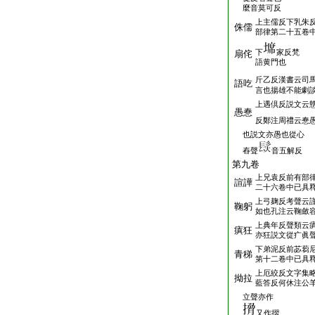
麼音莫可反
上主儒反下乳朱
侏儒
部律第二十五卷
下
家反梵
扇侘
語黄門也
斤乙反漢書云司
語吃
言也揚雄不能劇
上遇倶反説文云
愚惷
反鄭注周禮云惷
也説文亦愚也從心
舂聲
音五解反
第九卷
上兄袁反前有部
諠譁
二十六卷中已具
上弓麹反考聲云
鞠躬
如也孔注云鞠斂
上典年反聲類云
瘨狂
亦狂説文從疒眞
下弟泥反前苾蒭
青稊
第十二卷中已具
上厄絞反文字集
拗拉
藍答反何休注公
立聲亦作
又作摺