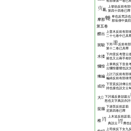
有部律第一卷已
上拏効反前有部
亂
第四十四卷已釋
卑也反梵語也
摩那
那垛僧中責罰
第五卷
上普木反前有部
醭出
二十七卷中已具
下邦
反前有部
斑駮
第十二卷已具釋
下内雷反考聲云
水捼
摧也又云兩手相
上掌商反下音皇
慖惶
云慖惶憂懼也説
上討刀反前有部
絛編
褊綿反前有部律
下苦貢反詩傳云
或控
持也接也説文云
下訶遏反蒼頡篇云
大𠿒
怒也文字典説亦訶
下遄耎反前苾蒭
捉腨
尼第四卷已釋
上木追反前苾蒭
椎
典説云
膺也
上苟侯反下女九