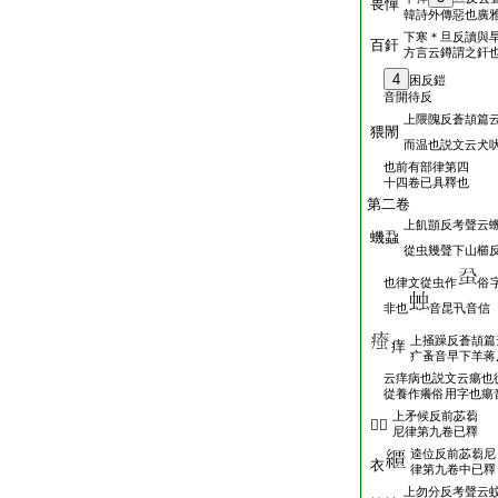
畏憚
韓詩外傳惡也廣
下寒＊旦反讀與
百釬
方言云鐏謂之釬
4
困反鎧
音開待反
上隈隗反蒼頡篇
猥閙
而温也説文云犬
也前有部律第四
十四卷已具釋也
第二卷
上飢顗反考聲云
蟣蝨
從虫幾聲下山櫛
也律文從虫作
俗
非也
音昆卂音信
上掻躁反蒼頡篇
痒
疒蚤音早下羊蒋
云痒病也説文云瘍也
從養作癢俗用字也瘍
上矛候反前苾蒭
𧶝易
尼律第九卷已釋
逵位反前苾蒭尼
衣
律第九卷中已釋
上勿分反考聲云