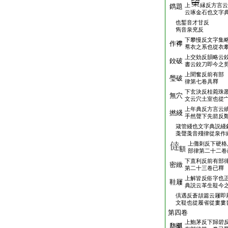
上
縁反方言云
鐫題
云琢金石也文字
也鏨音才甘反
雋音泉兖反
下攀慢反文字集
作襻
帬衣之系也從衣
上交効反韻略云
鉸破
書云鉸刀即今之
上聞奮反前有部
璺破
律第七卷具釋
下玄決反桂菀珠
無穴
文云穴土室也從
上年典反方言云
撚綫
手然聲下先箭反
箴管綫也文字典説綫
戔聲戔音殘律從泉作
上儺刺反下硬格
額
部律第二十二卷
下直利反前有部
密緻
第二十三卷已釋
上解皆反俗字也
鞋屨
典説云革生鞮今
倶遇反蒼頡篇云屨即
文鞮也從履省從婁婁
第四卷
上鮑茅反下歸碧
瓟爴