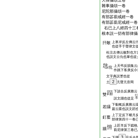
大律攝頌五卷
雜事攝頌一卷
尼陀那攝頌一卷
有部苾蒭戒經一卷
有部苾蒭尼戒經一卷
右已上八經四十三
根本説一切有部律攝
上寒岸反左傳云
扞敵
也從手于聲律文
杜注左傳云敵對也方
也説文云仇也輩也從
上天弔反韻集云
坑
作跳下客庚反尒
文字典説壍也從
2
土
亢聲亢音岡
下談合反廣雅云
雙
説文踐也從足
下黏輒反廣雅云
若躡
篇云蹀也説文蹈
上丁定反下權月
釘橜
部律第四十一卷
上匠羊反下鐺格
牆
蒭尼律第三卷已
3
下彈
旦反去