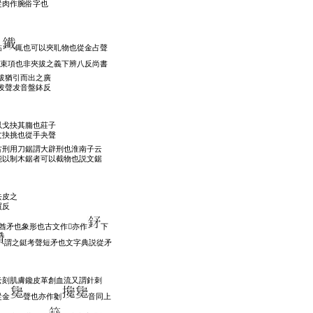
從肉作腕俗字也
鉆
銸也可以夾耴物也從金占聲
束項也非夾拔之義下辨八反尚書
拔猶引而出之廣
犮聲犮音盤鉢反
以戈抉其膓也莊子
文抉挑也從手夬聲
古刑用刀鋸謂大辟刑也淮南子云
能以制木鋸者可以截物也説文鋸
去皮之
買反
酋矛也象形也古文作𢦵亦作
下
謂之鋌考聲短矛也文字典説從矛
云刻肌膚鑱皮革創血流又謂針刺
從金
聲也亦作劖
音同上