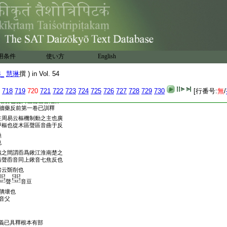
束音雌四反喙音暉衞反
反説文作彗云掃竹
音瑟臻反古文作曹
敝云撞也玉篇作
云剌也或作
用条件
使い方
English
典説從手長聲律本作
非也
卷已具釋
8_
慧琳
撰 ) in Vol. 54
卷已釋
718
719
720
721
722
723
724
725
726
727
728
729
730
[行番号:
無
/
啗食也從口臽聲臽音陷律
牆藥反前第一卷已訓釋
注周易云樞機制動之主也廣
戸樞也從木區聲區音曲于反
鼎
也
魏之間謂臿爲鍬江淮南楚之
臿聲臿音同上鍬音七焦反也
書云斲削也
聲
音豆
隤壞也
音父
義已具釋根本有部