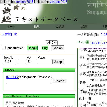
一㭰
Link to the
version 2015
Link to the
version 2018
此束聲亦作觜
上掻老反下隨鋭
掃篲
也從又持
啇
上擇庚反考聲作
棖觸
ホーム
検索
ご挨拶
組織
利
敲云棖觸也文字
上尼柳反前第七
鈕扂
大正蔵検索
一切經音義 (No.
212
下恬店反前第三
上音專下都果反
甎垛
715
716
717
前第三卷已釋
punctuation
Hangul
Eng
上談濫反説文云
啗
本作噉俗字也下
下觸朱反韓康伯
TextNo.
Vol.
Page
扇樞
雅云樞本也説文
上策康反考聲云
鎗子
類也或作鐺俗字
INBUDS
磣甲反方言云宋
鐵鍤
間謂鍤説文從金
INBUDS
(Bibliographic Database)
上竹角反孔注尚
Search
斲斤
説文云斫也從斤
上杜雷反廣雅云
毀
説文從阜貴聲阜
Digital Dictionary of Buddhism
第十一卷
電子佛教辭典
喚反正作
汝捥
パスワードがない場合は「guest」でログインしてくださ