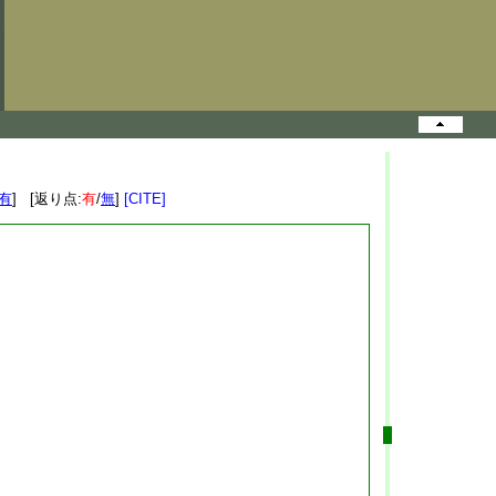
有
] [返り点:
有
/
無
]
[CITE]