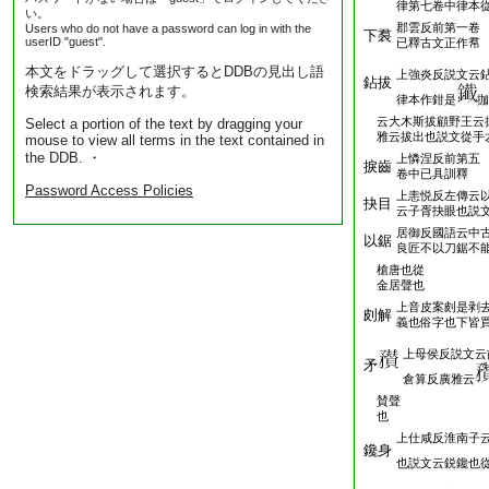
律第七卷中律本
い。
郡雲反前第一卷
Users who do not have a password can log in with the
下裠
userID "guest".
已釋古文正作帬
本文をドラッグして選択するとDDBの見出し語
上強炎反説文云
鉆拔
検索結果が表示されます。
律本作鉗是
拁
云大木斯拔顧野王云
Select a portion of the text by dragging your
雅云拔出也説文從手
mouse to view all terms in the text contained in
the DDB. ・
上憐涅反前第五
捩齒
卷中已具訓釋
Password Access Policies
上恚悦反左傳云
抉目
云子胥抉眼也説
居御反國語云中
以鋸
良匠不以刀鋸不
槍唐也從
金居聲也
上音皮案㓟是剥
㓟解
義也俗字也下皆
上母侯反説文云
矛
倉算反廣雅云
賛聲
也
上仕咸反淮南子
鑱身
也説文云鋭鑱也