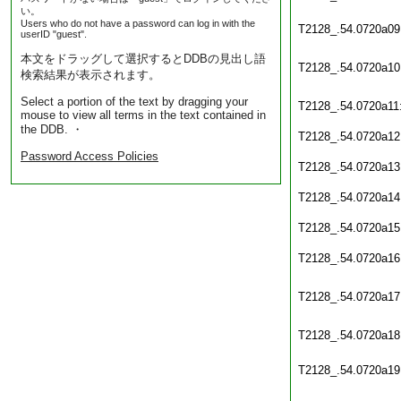
い。
Users who do not have a password can log in with the
T2128_.54.0720a09
userID "guest".
本文をドラッグして選択するとDDBの見出し語
T2128_.54.0720a10
検索結果が表示されます。
Select a portion of the text by dragging your
T2128_.54.0720a11
mouse to view all terms in the text contained in
the DDB. ・
T2128_.54.0720a12
Password Access Policies
T2128_.54.0720a13
T2128_.54.0720a14
T2128_.54.0720a15
T2128_.54.0720a16
T2128_.54.0720a17
T2128_.54.0720a18
T2128_.54.0720a19