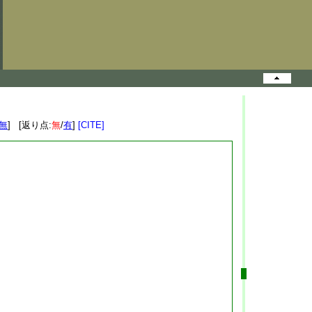
無
] [返り点:
無
/
有
]
[CITE]