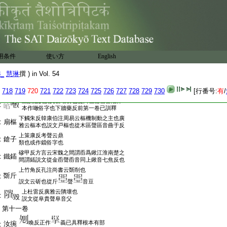
:
一㭰
此束聲亦作觜
束音雌四反喙音暉衞反
上掻老反下隨鋭反説文作彗云掃竹
掃篲
:
也從又持
啇
音瑟臻反古文作曹
上擇庚反考聲作敝云撞也玉篇作
云剌也或作
:
棖觸
用条件
使い方
English
敲云棖觸也文字典説從手長聲律本作
非也
上尼柳反前第七卷已具釋
:
鈕扂
8_
慧琳
撰 ) in Vol. 54
下恬店反前第三卷已釋
上音專下都果反
:
甎垛
718
719
720
721
722
723
724
725
726
727
728
729
730
[行番号:
有
/
前第三卷已釋
上談濫反説文云啗食也從口臽聲臽音陷律
:
啗
本作噉俗字也下牆藥反前第一卷已訓釋
下觸朱反韓康伯注周易云樞機制動之主也廣
:
扇樞
雅云樞本也説文戸樞也從木區聲區音曲于反
上策康反考聲云鼎
:
鎗子
類也或作鐺俗字也
磣甲反方言云宋魏之間謂臿爲鍬江淮南楚之
:
鐵鍤
間謂鍤説文從金臿聲臿音同上鍬音七焦反也
上竹角反孔注尚書云斲削也
斲斤
:
説文云斫也從斤
聲
音豆
上杜雷反廣雅云隤壞也
:
毀
説文從阜貴聲阜音父
:
第十一卷
喚反正作
義已具釋根本有部
汝捥
: