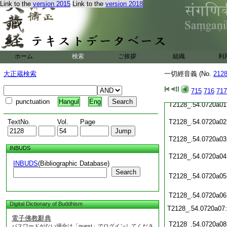
T2128_.54.0719c20
Link to the
version 2015
Link to the
version 2018
T2128_.54.0719c21
T2128_.54.0719c22
ホーム
検索
ご挨拶
組織
利
T2128_.54.0719c23
大正蔵検索
一切經音義 (No.
212
T2128_.54.0719c24
715
716
717
punctuation
Hangul
Eng
T2128_.54.0720a01
TextNo.
Vol.
Page
T2128_.54.0720a02
T2128_.54.0720a03
INBUDS
T2128_.54.0720a04
INBUDS
(Bibliographic Database)
Search
T2128_.54.0720a05
T2128_.54.0720a06
Digital Dictionary of Buddhism
T2128_.54.0720a07
電子佛教辭典
T2128_.54.0720a08
パスワードがない場合は「guest」でログインしてくださ