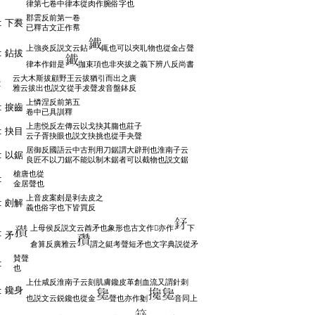
律第七卷中律本從肉作腕俗字也
郡雲反前第一卷
:
下裠
已釋古文正作帬
上強炎反説文云鉆
銸也可以夾耴物也從金占聲
:
鉆拔
律本作鉗是
拁束項也非夾拔之義下辨八反尚書
云大木斯拔顧野王云拔猶引而出之廣
:
雅云拔出也説文從手犮聲犮音盤鉢反
上憐涅反前第五
:
捩齒
卷中已具訓釋
上恚悦反左傳云以戈抉其膓也莊子
:
抉目
云子胥抉眼也説文抉挑也從手夬聲
居御反國語云中古刑用刀鋸謂大辟刑也淮南子云
:
以鋸
良匠不以刀鋸不能以制木鋸者可以截物也説文鋸
槍唐也從
:
金居聲也
上音皮案㓟是剥去皮之
:
㓟解
義也俗字也下皆買反
上母侯反説文云酋矛也象形也古文作𢦵亦作
下
:
矛
倉算反廣雅云
謂之鋌考聲短矛也文字典説從矛
賛聲
:
也
上仕咸反淮南子云刻肌膚鑱皮革創血流又謂針刺
鑱身
:
也説文云鋭鑱也從金
聲也亦作劖
音同上