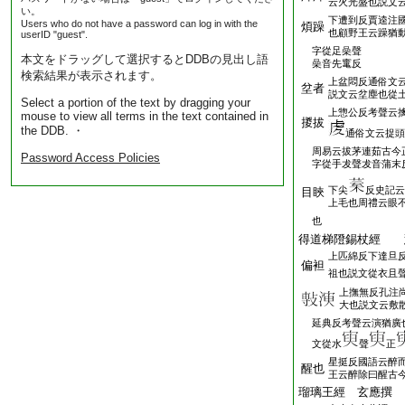
云火光盛也説文
い。
下遭到反賈逵注
Users who do not have a password can log in with the
煩躁
也顧野王云躁猶
userID "guest".
字從足喿聲
本文をドラッグして選択するとDDBの見出し語
喿音先竃反
検索結果が表示されます。
上盆悶反通俗文
坌者
説文云坌塵也從
Select a portion of the text by dragging your
上惣公反考聲云
mouse to view all terms in the text contained in
㨑拔
the DDB. ・
通俗文云捉頭
周易云拔茅連茹古今
Password Access Policies
字從手犮聲犮音蒲末
下尖
反史記云
目䀹
上毛也周禮云眼
也
得道梯隥錫杖經 
上匹綿反下達旦
偏袒
祖也説文從衣且
上撫無反孔注
大也説文云敷
延典反考聲云演猶廣
文從水
聲
正
星挺反國語云醉
醒也
王云醉除曰醒古
瑠璃王經 玄應撰