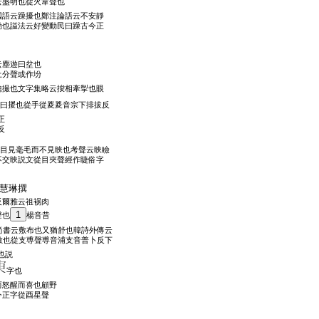
云盛明也從火韋聲也
國語云躁擾也鄭注論語云不安靜
動也謚法云好變動民曰躁古今正
云塵遊曰坌也
土分聲或作坋
擒撮也文字集略云捘相牽掣也眼
曰㨑也從手從㚇㚇音宗下排拔反
正
反
目見毫毛而不見䀹也考聲云䀹瞼
不交䀹説文從目夾聲經作睫俗字
慧琳撰
反爾雅云祖裼肉
1
聲也
楊音昔
尚書云敷布也又猶舒也韓詩外傳云
散也從支尃聲尃音浦支音普卜反下
也説
字也
而怒醒而喜也顧野
今正字從酉星聲