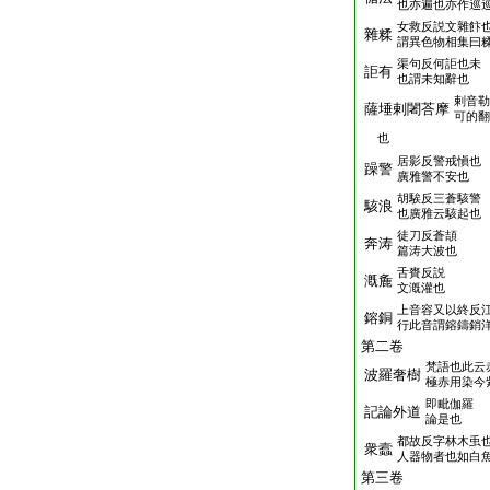
也亦遍也亦作巡
女救反説文雜飰
雜糅
謂異色物相集曰
渠句反何詎也未
詎有
也謂未知辭也
剌音勒
薩埵剌闍荅摩
可的翻
也
居影反警戒愼也
躁警
廣雅警不安也
胡騃反三蒼駭警
駭浪
也廣雅云駭起也
徒刀反蒼頡
奔涛
篇涛大波也
舌賚反説
漑麁
文漑灌也
上音容又以終反
鎔銅
行此音謂鎔鑄銷
第二卷
梵語也此云
波羅奢樹
極赤用染今
即毗伽羅
記論外道
論是也
都故反字林木䖝
衆蠧
人器物者也如白
第三卷