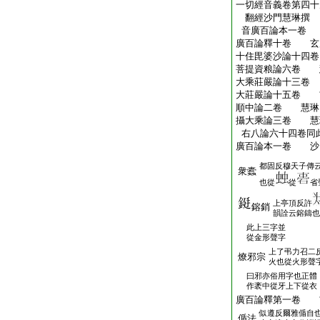
一切經音義卷第四十
翻經沙門慧琳撰
音廣百論本一卷
廣百論釋十卷 玄
十住毘婆沙論十四
菩提資粮論六卷 
大乘莊嚴論十三卷
大莊嚴論十五卷 
順中論二卷 慧琳
攝大乘論三卷 慧
右八論六十四卷同
廣百論本一卷 沙
都固反穆天子傳
衆蠹
也從
從
省
上亭頂反許
鎔銷
韻詮云鎔鑄也
此上三字並
從金形聲字
上了弔力召二
燎邪宗
火也從火形聲
曰邪亦俗用字也正體
作袤中從牙上下從衣
廣百論釋第一卷 
似遵反爾雅偱自
偱法