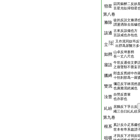
囚芮蘇醉二反妖
篲星
言星光似掃篲星
第八卷
徒的反説文滌洒
滌除
謂盪洒除去垢穢
古來反該備也方
該通
言該咸也亦包也
又作浘同奴弔反
立
出脬爲尿醫方多
山卓反埤蒼矟
如矟
長一丈八尺也
牛世反通俗文夢
寱語
之寱聲類不覺妄
郎盍反舊經中作
臘縛
十怛刹那爲一羅
彌忍反字林泯然
雙泯
也廣雅泯絶滅也
自勞反曺輩
汝曺
也亦群也
居黝反下孚云反
糺紛
繩三合曰糺糺絞
第九卷
奚計反尒疋系繼
根系
世本有帝系篇謂
才與反下才弱反
咀嚼