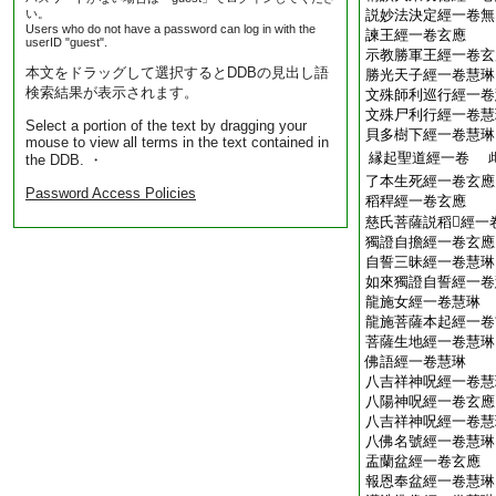
い。
説妙法決定經一卷無
Users who do not have a password can log in with the
諫王經一卷玄應
userID "guest".
示教勝軍王經一卷玄
本文をドラッグして選択するとDDBの見出し語
勝光天子經一卷慧琳
検索結果が表示されます。
文殊師利巡行經一卷
文殊尸利行經一卷慧
Select a portion of the text by dragging your
貝多樹下經一卷慧琳
mouse to view all terms in the text contained in
縁起聖道經一卷
the DDB. ・
了本生死經一卷玄應
Password Access Policies
稻稈經一卷玄應
慈氏菩薩説稻𦼮經一
獨證自擔經一卷玄應
自誓三昧經一卷慧琳
如來獨證自誓經一卷
龍施女經一卷慧琳
龍施菩薩本起經一卷
菩薩生地經一卷慧琳
佛語經一卷慧琳
八吉祥神呪經一卷慧
八陽神呪經一卷玄應
八吉祥神呪經一卷慧
八佛名號經一卷慧琳
盂蘭盆經一卷玄應
報恩奉盆經一卷慧琳