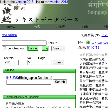
河沙是也亦名
Link to the
version 2015
Link to the
version 2018
上胡瓦反下
罣礙
五葢反也
一切經音義卷第三十
一切經音義卷第三十
ホーム
検索
ご挨拶
組織
利
翻經沙門慧琳撰
入法界體性經一卷
大正蔵検索
一切經音義 (No.
212
如來師子吼經一卷慧
大方廣師子吼經一卷
527
528
529
方等脩多羅王經一卷
点:
無
/
有
]
[CITE]
punctuation
Hangul
Eng
轉有經一卷無
大乘百福相經一卷慧
TextNo.
Vol.
Page
大乘百福莊嚴相經一
大乘四法經一卷慧琳
菩薩修行四法經一卷
INBUDS
希有希有經一卷慧琳
最無比經一卷慧琳
INBUDS
(Bibliographic Database)
前世三轉經一卷慧琳
Search
銀色女經一卷慧琳
阿闍世王受決經一卷
採蓮違王上佛經一卷
Digital Dictionary of Buddhism
佛説正恭敬經一卷慧
善敬經一卷慧琳
電子佛教辭典
稱讃大乘功徳經一卷
パスワードがない場合は「guest」でログインしてくださ