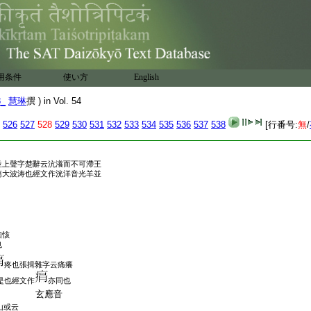
説文男八月生齒八歳而爲
歳而毀齒也字從齒匕聲
用条件
使い方
English
怪二反説文大息
8_
慧琳
撰 ) in Vol. 54
曰何晏曰歎聲也
也
526
527
528
529
530
531
532
533
534
535
536
537
538
[行番号:
無
/
並上聲字楚辭云沆瀁而不可滯王
蕩大波涛也經文作洸洋音光羊並
曰㤥
也
疼也張揖雜字云痛癢
是也經文作
亦同也
經 玄應音
山或云