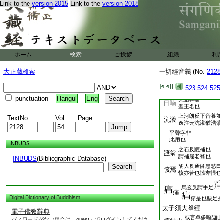
Link to the
version 2015
Link to the
version 2018
第八卷
先不音釋
頭
闕文也
初忍反毀齒曰齔
齔齒
齔女七月生齒七
普交反抛擲也
抛鉢
ホーム
検索
ご挨拶
組織
利
埤蒼云抛撃也
又作㕟同口愧口
喟然
大正蔵検索
一切經音義 (No.
212
也論語云喟然歎
力制反説文蚌屬
蠣虫
523
524
525
出海中人食之也
punctuation
Hangul
Eng
梵語轉輪
曰喃
聖王名也
上河朗反下音養
TextNo.
Vol.
Page
沆瀁
逸注云沆瀁猶浩
平聲字非
此用也
INBUDS
之石反蹠補也
蹠翁
謂補履老翁也
INBUDS
(Bibliographic Database)
Search
胡大反通俗患愁
㤥焉
㤥亦苦也㤥亦恨
烏玄反謂手足
痛
Digital Dictionary of Buddhism
疼是也酸足
太子須大拏
電子佛教辭典
或言單多囉迦
パスワードがない場合は「guest」でログインしてくださ