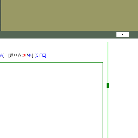
有
] [返り点:
無
/
有
]
[CITE]