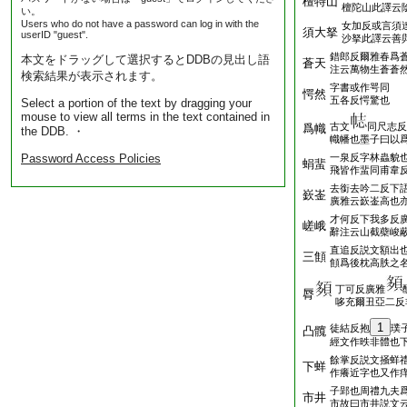
檀特山
檀陀山此譯云
い。
Users who do not have a password can log in with the
女加反或言須
須大拏
userID "guest".
沙拏此譯云善
錯郎反爾雅春爲
本文をドラッグして選択するとDDBの見出し語
蒼天
注云萬物生蒼蒼
検索結果が表示されます。
字書或作咢同
愕然
五各反愕驚也
Select a portion of the text by dragging your
mouse to view all terms in the text contained in
古文
同尺志反
爲幟
the DDB. ・
幟幡也墨子曰以
Password Access Policies
一泉反字林蟲貌
蜎蜚
飛皆作蜚同甫韋
去銜去吟二反下
嶔崟
廣雅云嶔崟高也
才何反下我多反
嵯峨
辭注云山截蘗峻
直追反説文額出
三顀
顀爲後枕高胅之
丁可反廣雅
脣
哆充爾丑亞二反
1
徒結反抱
璞
凸髖
經文作昳非體也
餘掌反説文掻蛘
下蛘
作癢近字也又作
子郢也周禮九夫
市井
市故曰市井説文