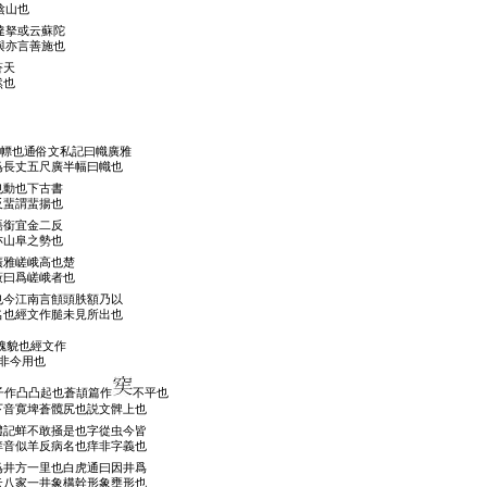
陰山也
達拏或云蘇陀
與亦言善施也
蒼天
然也
幖也通俗文私記曰幟廣雅
爲長丈五尺廣半幅曰幟也
也動也下古書
反蜚謂蜚揚也
語銜宜金二反
亦山阜之勢也
廣雅嵯峨高也楚
蔽曰爲嵯峨者也
也今江南言顀頭胅額乃以
名也經文作膇未見所出也
醜貌也經文作
非今用也
子作凸凸起也蒼頡篇作
不平也
下音寛埤蒼髖尻也説文髀上也
禮記蛘不敢掻是也字從虫今皆
痒音似羊反病名也痒非字義也
爲井方一里也白虎通曰因井爲
云八家一井象構幹形象壅形也