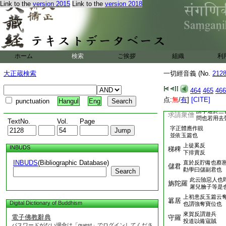
Link to the
version 2015
Link to the
version 2018
上革阬反下力章
秔粱
多作粳粮二字俗
准大集
正法餘八十年
年計當
年
也
ホーム
検索
ご挨拶
組織
利
計從九百二
前四十年
六十年中間
大正蔵検索
一切經音義 (No.
212
苑元反二體並
寃宛家
多作怨於願反
464
465
466
上受由反對也報
讎隙
点:
無
/
有
]
[CITE]
punctuation
Hangul
Eng
作酬勸酒也有作
請字通於三
求請衆僧
問也若用去
TextNo.
Vol.
Page
字正體應作靚
並依玉篇也
上徒奚反
INBUDS
稊稗
下排賣反
INBUDS
(Bibliographic Database)
直於反貯備也蔡
儲君
勸學曰儲副君也
Search
此云險惡人也
旃陀羅
屠兒膾子等是
上初患反玉篇云
簒居
Digital Dictionary of Buddhism
也謂強奪寶位也
來賀反謂遊兵
電子佛教辭典
守羅
投道以備寇賊
パスワードがない場合は「guest」でログインしてくださ