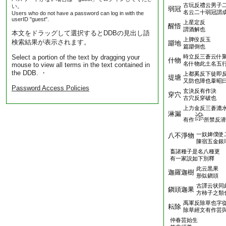
古玩反禮云男子
い。
弱冠
名云二十弱冠謂
Users who do not have a password can log in with the
userID "guest".
上星定反
醒悟
謂酒解也
本文をドラッグして選択するとDDBの見出し語
上脾伇反玉
検索結果が表示されます。
躃地
篇躃倒也
Select a portion of the text by dragging your
時立反三蒼云什
什物
名什物此土名五
mouse to view all terms in the text contained in
the DDB. ・
上都奚反下徒即
堤塘
又防也障也葦昭
Password Access Policies
玄決反有作決
穿穴
古穴反穿破也
上力金反三蒼漉
淋漏
有作
所禁反潜
一奴婢僕使
八不淨物
陳宿五金銀
畜諸種子是名八種更
有一家説如下別釋
此云黒果
迦羅迦樹
形似鎭頭
古譯云状同
鎭頭迦果
方柿子之類
禹軍反除草也字
耘除
除草經文有作芸
仲春芸始生