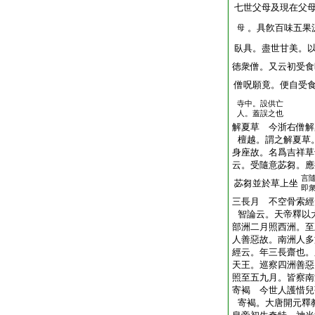
七世父母及現在父
。具飮百味五果
母
臥具。盡世甘美。
徳衆僧。又云初受食
僧呪願竟。便自受
寺中。設供亡
人。蓋誤之也
解夏草 今浙右僧解
檀越。謂之解夏草
身座故。名爲吉祥草
云。受隨意苾芻。應
言
苾芻並於草上坐
即
三長月 不空骨索經
智論云。天帝釋以
部洲二月照西洲。至
人善惡故。南洲人多
經云。年三長齋也。
天王。巡察四洲善惡
照至五九月。皆察南
寄褐 今世人護惜兒
寄褐。大唐開元釋