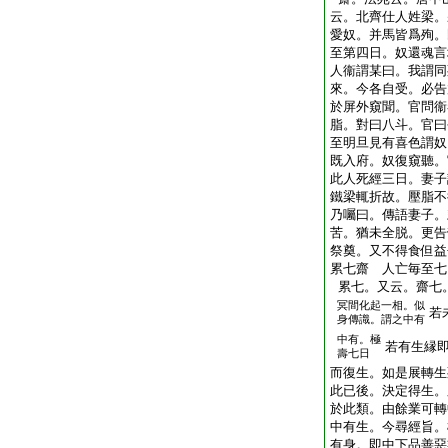
云。北齊仕人姓梁。
愛奴。并馬皆爲殉。
至第四日。奴還魂言
人衞謂某曰。我謂同
來。今各自受。必告
於屏外窺聞。官問衞
脂。對曰八斗。官曰
至明旦見有喜色謂奴
既入府。奴復窺聽。
此人死經三日。妻子
鐵梁輒折故。壓脂不
乃囑曰。傳語妻子。
苦。猶未全脱。更告
祭奠。又不得食但益
累七齋 人亡毎至七
累七。又云。齋七
冥間化起一相。似
若
身傳識。謂之中有
中有。極
若有生縁
壽七日
而復生。如是展轉生
此已後。決定得生。
於此類。由餘業可轉
中有生。今尋經旨。
有身。即中下品善惡