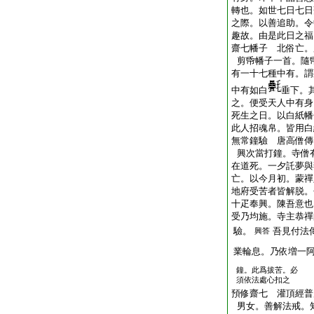
轉也。如世七日七日
之際。以善追助。令
趣故。由是此日之福
齋七幡子 北俗亡。
剪帋幡子一首。隨
有一十七種中有。謂
中有如白
垂下。
之。便受天人中有身
死生之日。以白紙幡
此人招魂帛。皆用白
無常鐘驗 唐高僧傳
興次當打鐘。寺僧
在道死。一夕託夢與
亡。以今月初。蒙禪
地府受苦者皆解脱。
十疋奉興。陳吾意也
受乃均施。寺主恭禪
驗。
吾見付法
興答
業輪息。乃依増一
鐘。此爲拔苦。必
須依法處心扣之
預修齋七 灌頂經普
男女。善解法戒。