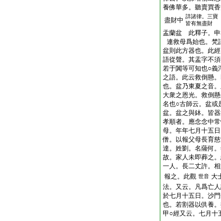
養佛華多。聽賣買香
詳諸律。三寶
盡財中
皆有無盡財
盂蘭盆 此釋子。申
連救母爲始也。梵
盆則此方器也。此經
語從聲。其盂字不須
若于闐等可知也○義
之語。此云救倒懸。
也。盆乃東夏之音。
大衆之恩光。救倒懸
名也○古師云。盆或
盆。盆之與鉢。皆器
孝順者。應念念中常
母。年年七月十五日
僧。以報父母長育慈
達。姓劉。名薩何。
故。家人未即葬之。
一人。長二丈許。相
報之。此觀
大
世音
法。又云。凡爲亡人
於七月十五日。沙門
也。若割器以供養。
甲○經又云。七月十