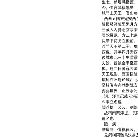
生七。然燈懸幡蓋。
否。佛言其福無量
城門上天王 僧史略
西蕃五國來寇安西
解援發師萬里累月方
三藏入内持念玄宗秉
國陀羅尼。方二七遍
員帶甲荷戈在殿前。
沙門天王第二子。獨
西也。其年四月安西
後城東北三十里雲霧
丈餘。皆被金甲至酉
搖。經二日蕃寇奔潰
天王現形。謹圖樣隨
鎭所在州府於城西北
至於佛寺亦勅別院安
娑婆世界 正云索訶
訶。漢言忍或云堪
即事立名也
閻浮提 又云。剡部
故稱南閻浮提。長
得名也
贍 病
贍病制 僧祇律云。
見躬與阿難爲洗身