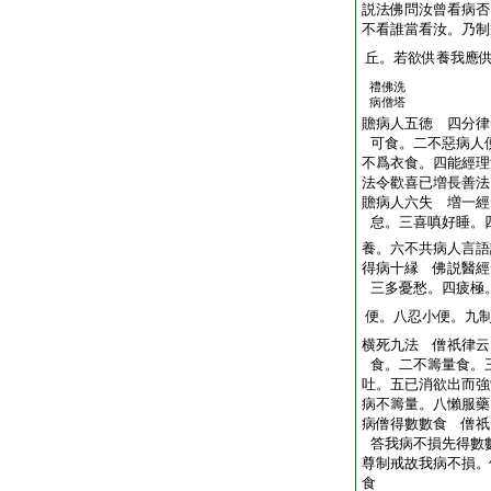
説法佛問汝曾看病否
不看誰當看汝。乃制
丘。若欲供養我應
禮佛洗
病僧塔
贍病人五徳 四分律
可食。二不惡病人
不爲衣食。四能經理
法令歡喜已増長善法
贍病人六失 増一經
怠。三喜嗔好睡。
養。六不共病人言語
得病十縁 佛説醫經
三多憂愁。四疲極
便。八忍小便。九
横死九法 僧祇律云
食。二不籌量食。
吐。五已消欲出而強
病不籌量。八懶服藥
病僧得數數食 僧祇
答我病不損先得數
尊制戒故我病不損。
食