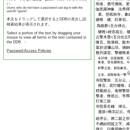
い。
明者。應可拂除。更
Users who do not have a password can log in with the
伽毘羅神像 法秀禪
userID "guest".
業。憩祇桓寺。畫
本文をドラッグして選択するとDDBの見出し語
犍稚 犍。巨寒切。
検索結果が表示されます。
爲鐘磬○五分律云。
犍稚○經音疏云。
Select a portion of the text by dragging your
云撃木聲○五分比丘
mouse to view all terms in the text contained in
the DDB. ・
佛言。除漆樹。餘木
葉於須彌山頂。撾銅
Password Access Policies
難升講堂。撃犍稚者
令詳律。但是鐘磬。石
衆者。皆名犍稚也。今
朴撃之故。創魚象也。
之名。或取鯨魚一撃
寺院撃鼓 五分云。
佛言。若打犍稚。
楞嚴經云。食辦撃鼓
撃者。僧祇云。帝釋
打第三鼓
寺院長生錢 律云。
盡故○兩京記云。
經序云。將二親之所
不總結招提之宇。咸
律云。以佛塔物出息