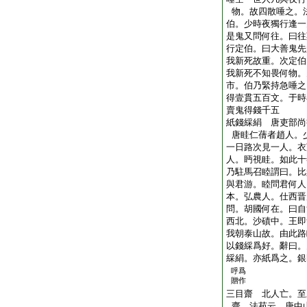
物。故四散唾之。
伯。少時夜獨行逢一
是鬼又問何往。曰往
行定伯。曰大善鬼先
我新死故重。次定伯
我新死不知畏何物。
市。伯乃緊持急唾之
得壹貫五百文。于時
賣鬼得錢千五
紙錢綵絹 唐吏部尚
唐眭仁蒨者趙人。
一日路次見一人。衣
人。眄視眭。如此十
乃駐馬召睦謂曰。比
與君游。睦問君何人
本。弘農人。仕西晋
問。胡國何在。曰自
西北。沙磧中。王即
我朝泰山故。由此路
以錢綵爲好。辭曰。
綵絹。亦紙爲之。銀
呼爲
贈作
三目齋 北人亡。至
齋。法苑云。唐中