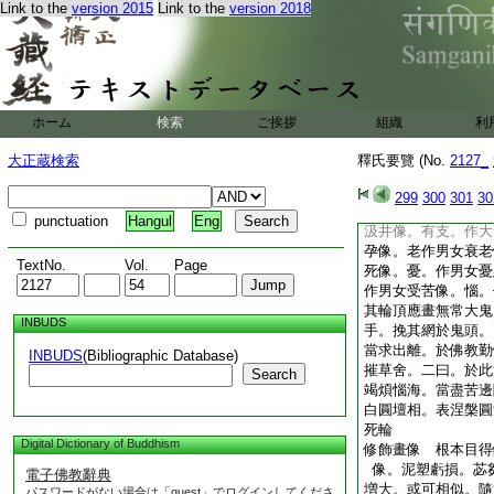
Link to the
version 2015
Link to the
version 2018
趣當轂下畫地獄。二
畫人天。於人趣中。
白色。中畫佛。佛前
多貪。次畫蛇。表多
處應作漑灌像多安水
之像。生者。於罐出
ホーム
検索
ご挨拶
組織
利
趣。各像其形。應畫
支。作羅刹像。行支
大正蔵検索
釋氏要覽 (No.
2127_
猴像。名色支。作人
像。觸支。作男女撫
299
300
301
30
樂像。愛支作女人抱
punctuation
Hangul
Eng
汲井像。有支。作大
孕像。老作男女衰老
TextNo.
Vol.
Page
死像。憂。作男女憂
作男女受苦像。惱。
其輪頂應畫無常大鬼
INBUDS
手。挽其網於鬼頭。
當求出離。於佛教勤
INBUDS
(Bibliographic Database)
摧草舍。二曰。於此
Search
竭煩惱海。當盡苦邊
白圓壇相。表涅槃圓
死輪
Digital Dictionary of Buddhism
修飾畫像 根本目得
像。泥塑虧損。苾
電子佛教辭典
増大。或可相似。隨
パスワードがない場合は「guest」でログインしてくださ