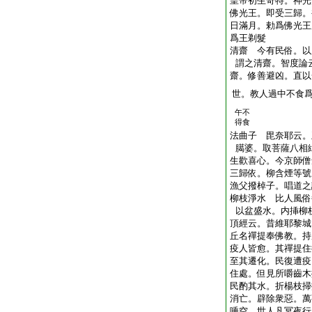
皇帝初生奇特。神光
佛光王。即受三歸。
日滿月。勅爲佛光王
爲王剃髮
清齋 今有民俗。以
謂之清齋。智度論
齋。修善避凶。直以
世。教人過中不食
午不
得食
法曲子 毘奈耶云。
臈婆。取菩薩八相
生歡喜心。今京師僧
三歸依。柳含煙等號
漁父撥棹子。唱道之
柳枝淨水 比人風俗
以盆盛水。内挿柳
頂經云。昔維耶黎城
丘名禪提奉佛教。持
疫人皆愈。其禪提住
至其遷化。民復遭疫
住處。但見所嚼齒木
民酌其水。折楊枝掃
消亡。辟除衆惡。萬
唾空 世人凡冥夜行