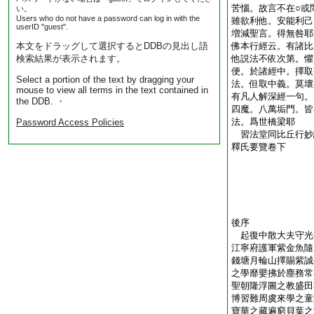
苦惱。故言不在○或
い。
Users who do not have a password can log in with the
雖欲利他。安能利己
userID "guest".
増減聖言。得無咎耶
本文をドラッグして選択するとDDBの見出し語
佛本行經云。有諸比
検索結果が表示されます。
他説法不依次第。懼
便。於諸經中。擇取
Select a portion of the text by dragging your
法。但取中義。莫壞
mouse to view all terms in the text contained in
有凡人解深經一句。
the DDB. ・
四魔。八萬垢門。皆
法。爲世橋梁耶
Password Access Policies
習法堂同比丘行
釋氏要覽卷下
後序
起復中散大夫守光
江寧府護軍紫金魚
錢塘月輪山擇賜紫誠
之學靡嬰拂於塵務常
聖朝隆浮圖之教盛田
博習難周虞來學之童
寶華之藏遍窮貝葉之