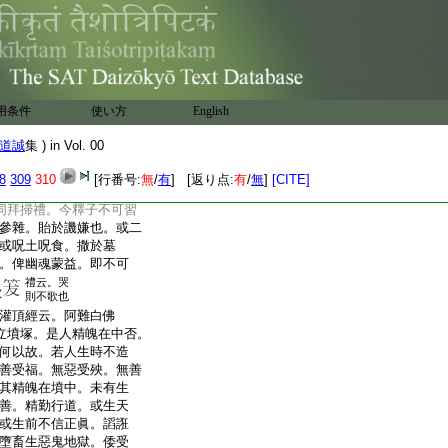
遠日。猶濫曲
。或云。遠日
釋
禮葬事先遠日
日。蓋釋氏無忌諱故
疏通齋意爾。亡師雖尊。
云。君前不諱。父前子名
如律中舍利弗滅度。
用条件
使い方
English
白佛言。我和尚舍利
師
奉爲親教和尚某
某甲
道誠
集 ) in Vol. 00
中。用嚴報地。或覺
飾。自掇妄罪焉
8
309
310
[行番号:
無
/
有
] [返り点:
有
/
無
]
[CITE]
唐開元二十年。勅仕庶
同拜掃禮。今釋子不可習
參雜。貽於譏嫌也。或二
或呪土呪食。撒於墓
。俾幽魂蒙益。即不可
禮云。哭
歡
則不歌也
灌頂經云。阿難白佛
立墳塚。是人精魄在中否。
何以故。若人生時不造
善受福。無惡受殃。無善
其精魄在墳中。未有生
善。精勤行道。或生天
或生前不信正眞。謟誑
墮畜生惡鬼地獄。倭受