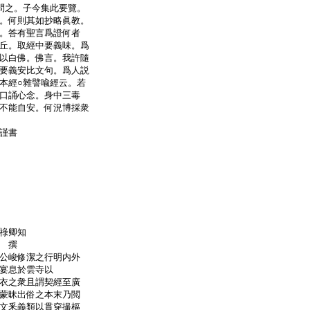
問之。子今集此要覽。
。何則其如抄略眞教。
。答有聖言爲證何者
丘。取經中要義味。爲
以白佛。佛言。我許隨
要義安比文句。爲人説
本經○雜譬喩經云。若
口誦心念。身中三毒
不能自安。何況博採衆
妙謹書
祿卿知
隨 撰
公峻修潔之行明内外
宴息於雲寺以
衣之衆且謂契經至廣
蒙昧出俗之本末乃閲
文釆義類以貫穿撮樞