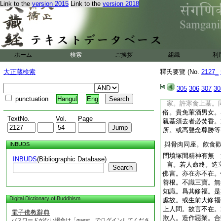
Link to the
version 2015
Link to the
version 2018
樂故。或云。諱日
子師亡。可稱歸寂之
疏子 白佛辭也。蓋
對佛。必須名呼禮
明不敢諱於尊前也。
ホーム
検索
ご挨拶
組織
利
有弟子沙彌均提來。
弗命過五杉云。小
大正蔵検索
釋氏要覽 (No.
2127_
甲某日設現前僧齋一
路等。即不可虚詞壯
305
306
307
30
寒食上墓 杜氏云。
punctuation
Hangul
Eng
家。許寒食上墓。
俗。貴免葷酒男女。
TextNo.
Vol.
Page
親墓須去者必焚香。
所。或高聲念尊勝等
與骨肉同座。飮食
INBUDS
問墳塚間精神有無 
INBUDS
(Bibliographic Database)
言。若人命終。造
Search
佛言。亦在亦不在。
善根。不識三寶。無
知識。爲其修福。是
Digital Dictionary of Buddhism
處故。或生前大修福
上人間。故言不在。
電子佛教辭典
欺人。造作惡業。合
パスワードがない場合は「guest」でログインしてくださ