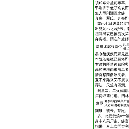
須於幕外堂前布草。
弔則拱手低頭哀哀而
無人弔則誦經念佛
奔喪 釋氏。奔喪即
槃已七日迦葉領徒
出雙足示之○鈔云。
禮拜展哀已後從次第
奔喪者。謂在外處師
此
爲排比處設靈位
儀
盡哀後疾疾而歸見星
本院若龕柩已歸塔即
右遶數匝然後歸院與
高節拔群由來清卓者
情喜怒隨俗浮沈者。
夏不來雖來又不展哀
葬法 天竺有四焉。
飼魚鱉。二火葬謂
岸傍取速杇也。四林
寒林即西域棄尸
禽獸
入者可畏毛寒故
闍維 或云。茶毘。
多。此云焚燒○十
身中八萬戸虫。佛言
指果 月上女問舍利