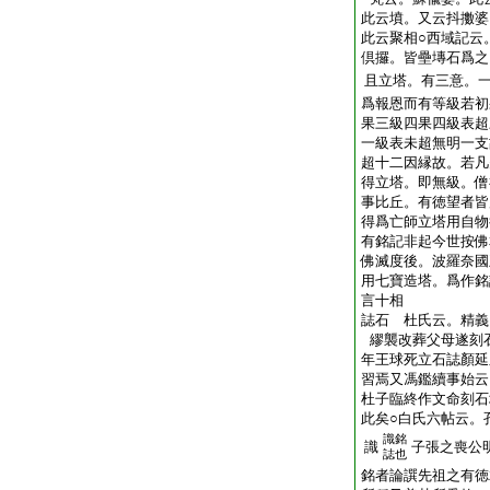
此云墳。又云抖擻婆
此云聚相○西域記云
倶攞。皆壘塼石爲之
且立塔。有三意。
爲報恩而有等級若初
果三級四果四級表超
一級表未超無明一支
超十二因縁故。若凡
得立塔。即無級。僧
事比丘。有徳望者皆
得爲亡師立塔用自物
有銘記非起今世按佛
佛滅度後。波羅奈國
用七寶造塔。爲作銘
言十相
誌石 杜氏云。精義
繆襲改葬父母遂刻
年王球死立石誌顏延
習焉又馮鑑續事始云
杜子臨終作文命刻石
此矣○白氏六帖云。
識銘
識
子張之喪公
誌也
銘者論譔先祖之有徳