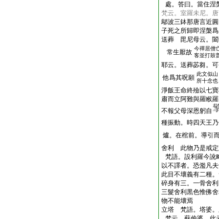
處。答曰。當住涅
梵云。室羅未尼。唐
鄔波三鉢那唐言近圓
子死之所歸即涅槃爲
送葬 毘尼母云。闔
今禪居僧
常生厭故
客並打鼓
耶云。送葬苾芻。可
此文似山
他爲其呪願
所十念也
淨飯王命終殮以七寶
肅而立阿難與羅睺羅
不報父母深恩躬自
種振動。時四天王乃
爐。在棺前。導引
舍利 此物乃是戒定
梵語。設利羅今訛
以不譯者。恐濫凡夫
此目不壞義有二種。
碎身有三。一骨舍利
三髮舍利黒色惟佛舍
物不能壞焉
立塔 梵語。塔婆。
梵云。蘇偸婆。此