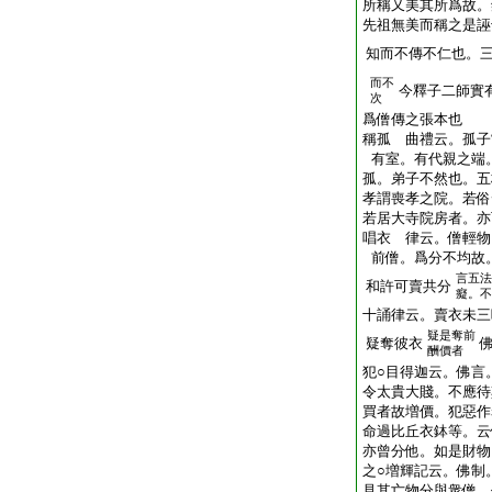
所稱又美其所爲故。
先祖無美而稱之是誣
知而不傳不仁也。
而不
今釋子二師實
次
爲僧傳之張本也
稱孤 曲禮云。孤子
有室。有代親之端
孤。弟子不然也。五
孝謂喪孝之院。若俗
若居大寺院房者。亦
唱衣 律云。僧輕物
前僧。爲分不均故
言五法
和許可賣共分
癡。不
十誦律云。賣衣未三
疑是奪前
疑奪彼衣
酬價者
犯○目得迦云。佛言
令太貴大賤。不應待
買者故増價。犯惡作
命過比丘衣鉢等。云
亦曾分他。如是財物
之○増輝記云。佛制
見其亡物分與衆僧。