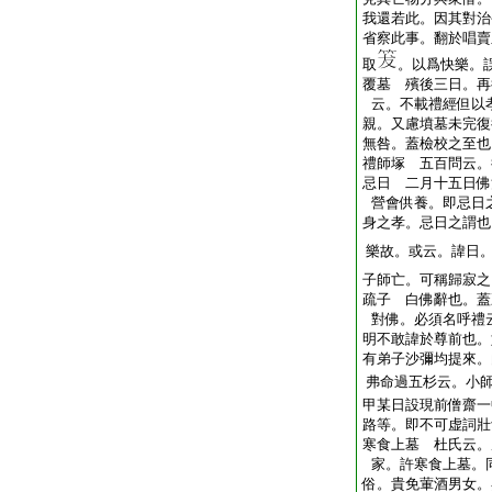
我還若此。因其對治
省察此事。翻於唱賣
取
。以爲快樂。
覆墓 殯後三日。再
云。不載禮經但以
親。又慮墳墓未完復
無咎。蓋檢校之至也
禮師塚 五百問云。
忌日 二月十五日佛
營會供養。即忌日
身之孝。忌日之謂也
樂故。或云。諱日
子師亡。可稱歸寂之
疏子 白佛辭也。蓋
對佛。必須名呼禮
明不敢諱於尊前也。
有弟子沙彌均提來。
弗命過五杉云。小
甲某日設現前僧齋一
路等。即不可虚詞壯
寒食上墓 杜氏云。
家。許寒食上墓。
俗。貴免葷酒男女。