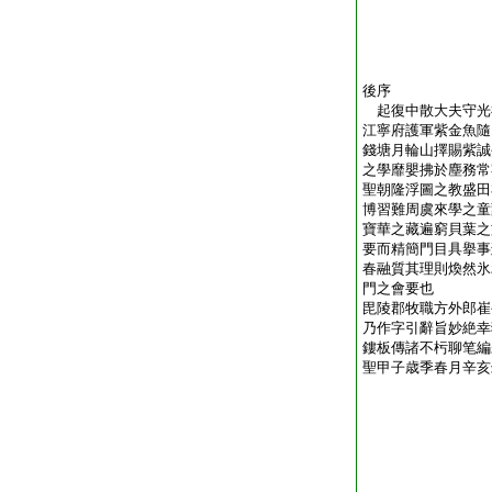
後序
起復中散大夫守光
江寧府護軍紫金魚
錢塘月輪山擇賜紫誠
之學靡嬰拂於塵務常
聖朝隆浮圖之教盛田
博習難周虞來學之童
寶華之藏遍窮貝葉之
要而精簡門目具擧事
春融質其理則煥然氷
門之會要也
毘陵郡牧職方外郎崔
乃作字引辭旨妙絶幸
鏤板傳諸不杇聊笔編
聖甲子歳季春月辛亥