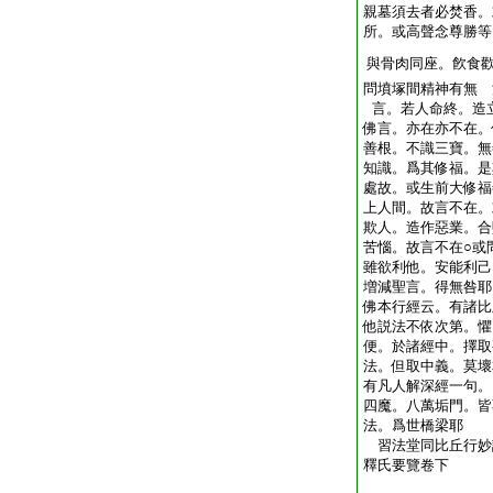
親墓須去者必焚香。
所。或高聲念尊勝等
與骨肉同座。飮食
問墳塚間精神有無 
言。若人命終。造
佛言。亦在亦不在。
善根。不識三寶。無
知識。爲其修福。是
處故。或生前大修福
上人間。故言不在。
欺人。造作惡業。合
苦惱。故言不在○或
雖欲利他。安能利己
増減聖言。得無咎耶
佛本行經云。有諸比
他説法不依次第。懼
便。於諸經中。擇取
法。但取中義。莫壞
有凡人解深經一句。
四魔。八萬垢門。皆
法。爲世橋梁耶
習法堂同比丘行
釋氏要覽卷下