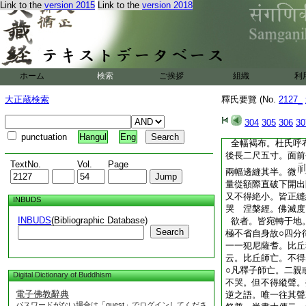
曰。削使方爲母象
Link to the
version 2015
Link to the
version 2018
言。痛在心自成服。
此非釋氏所要因言
白
其杖故委曲注之
子失親悲哀。哭泣三
以扶身明不以死傷生
ホーム
検索
ご挨拶
組織
利
不杖。以其不能病也
了無常。雖喪親以師
大正蔵検索
釋氏要覽 (No.
2127_
何必杖乎。非是不孝
禮宗致不同故。其杖
304
305
306
30
頭巾 増輝記云。僧
punctuation
Hangul
Eng
全幅褐布。杜氏呼
後長二尺五寸。面前
TextNo.
Vol.
Page
兩幅邊縫其半。微
量從額際直破下開出
又不得絶小。皆正縫
INBUDS
哭 涅槃經。佛滅度
INBUDS
(Bibliographic Database)
欲者。皆宛轉于地
Search
極不省自身故○四分
一一犯尼薩耆。比丘
云。比丘師亡。不得
○凡釋子師亡。二親
Digital Dictionary of Buddhism
不哭。但不得縱聲。
電子佛教辭典
逆之語。唯一往其聲
パスワードがない場合は「guest」でログインしてくださ