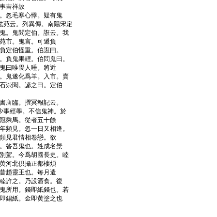
事吉祥故
。忽毛寒心悸。疑有鬼
法苑云。列異傳。南陽宋定
鬼。鬼問定伯。誑云。我
苑市。鬼言。可遞負
負定伯怪重。伯誑曰。
。負鬼果輕。伯問鬼曰。
鬼曰唯畏人唾。將近
。鬼遂化爲羊。入市。賣
石崇聞。諺之曰。定伯
書唐臨。撰冥報記云。
少事經學。不信鬼神。於
冠乘馬。從者五十餘
年頻見。忽一日又相逢。
頻見君情相卷戀。欲
。答吾鬼也。姓成名景
別駕。今爲胡國長史。睦
黄河北倶攝正都樓煩
昔趙靈王也。毎月遣
睦許之。乃設酒食。復
鬼所用。錢即紙錢也。若
即錫紙。金即黄塗之也