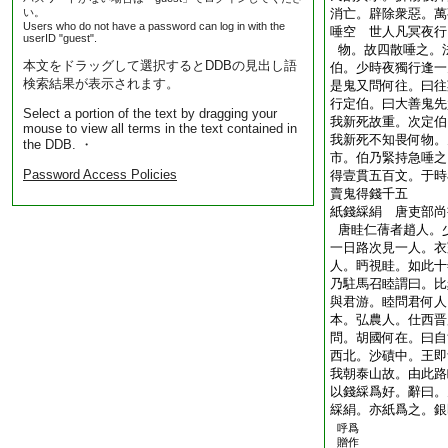
い。
消亡。辟除衆惡。萬
Users who do not have a password can log in with the
唾空 世人凡冥夜行
userID "guest".
物。故四散唾之。
本文をドラッグして選択するとDDBの見出し語
伯。少時夜獨行逢一
検索結果が表示されます。
是鬼又問何往。曰往
行定伯。曰大善鬼先
Select a portion of the text by dragging your
我新死故重。次定伯
mouse to view all terms in the text contained in
我新死不知畏何物。
the DDB. ・
市。伯乃緊持急唾之
Password Access Policies
得壹貫五百文。于時
賣鬼得錢千五
紙錢綵絹 唐吏部尚
唐眭仁蒨者趙人。
一日路次見一人。衣
人。眄視眭。如此十
乃駐馬召睦謂曰。比
與君游。睦問君何人
本。弘農人。仕西晋
問。胡國何在。曰自
西北。沙磧中。王即
我朝泰山故。由此路
以錢綵爲好。辭曰。
綵絹。亦紙爲之。銀
呼爲
贈作