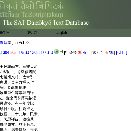
教録云。始因中宗孝和
滿院自庭燭天。因號
被袈裟服。至十二月五
度七僧仍請奘法師
辰飮一盃水。終日不食。
用条件
使い方
English
云。劫初有聖人教人持
一日不食爲齋。後佛出
道誠
集 ) in Vol. 00
言中者日
爲齋。此爲正法
午也。過
3
304
305
306
307
308
309
310
[行番号:
無
/
有
] [返り点:
有
/
無
]
[CITE]
王舍城南方。有樂人名
緝爲歌曲。令敬信者聞。
念梁州八相。太常引
唐讃。又南方禪人作
詞。皆此遺風也
毎至重午等毒節日皆
枝。置之門前辟惡按灌
民遭疫。有一年少比
摩訶神呪。往爲辟之
彼國。二十九年。民安。
。民思禪徥。遂往其
擲地成林。林下有泉。
拂洒。病者皆愈。毒氣