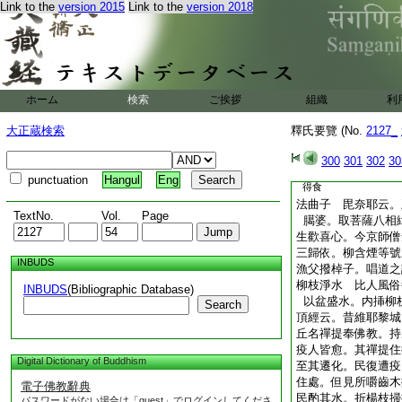
Link to the
version 2015
Link to the
version 2018
寄褐。大唐開元釋
皇帝初生奇特。神光
佛光王。即受三歸。
日滿月。勅爲佛光王
爲王剃髮
清齋 今有民俗。以
ホーム
検索
ご挨拶
組織
利
謂之清齋。智度論
齋。修善避凶。直以
大正蔵検索
釋氏要覽 (No.
2127_
世。教人過中不食
300
301
302
30
午不
punctuation
Hangul
Eng
得食
法曲子 毘奈耶云。
TextNo.
Vol.
Page
臈婆。取菩薩八相
生歡喜心。今京師僧
三歸依。柳含煙等號
INBUDS
漁父撥棹子。唱道之
柳枝淨水 比人風俗
INBUDS
(Bibliographic Database)
以盆盛水。内挿柳
Search
頂經云。昔維耶黎城
丘名禪提奉佛教。持
疫人皆愈。其禪提住
Digital Dictionary of Buddhism
至其遷化。民復遭疫
住處。但見所嚼齒木
電子佛教辭典
民酌其水。折楊枝掃
パスワードがない場合は「guest」でログインしてくださ