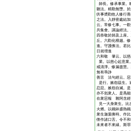
師長。修承事業。
聽法。精勤無墮。於
供事奬勸他人修行善
之法。入靜密處結加
云。常修七事。一歡
共集會。講論經法。
四恭敬於師及上座。
丘。六勸化檀越。修
進。守護佛法。若比
日就増進
六和敬 肇云。以慈
業。以慈心起意業
戒清淨。修漏盡慧。
無有乖諍
善言 法句經云。惡
是行。嫉怨茲生。
忍惡。嫉怨自滅。是
亦不剋衆人。是爲能
在衆惡報 雜阿含經
見一大身衆生。比
火燃。以鐵鉢盛熱鐵
衆生迦葉佛時。作比
僧作諸口舌。令不和
未來者不來縁。斯罪