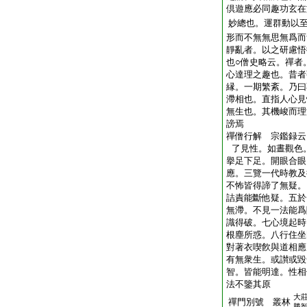
倶遊應必同趣功玄在
妙總也。運群動以
形而不無無思無爲而
靜亂者。以之研慮悟
也○僧史略云。禪者
心達理之趣也。昔者
縁。一期繁紊。乃曰
滯相也。直指人心見
無生也。其機峻而理
謗焉
禪僧行解 宗鑑録云
了見性。如晝觀色
擧足下足。開眼合眼
應。三覽一代時教及
不怖皆得諦了無疑。
詰責能斷他疑。五於
無滯。不見一法能爲
識得破。七心境起時
根塵所惑。八行住坐
對著衣喫飮與道相應
有無衆生。或讃或毀
智。皆能明達。性相
法不鑒其原
大
禪門別號 叢林
勝