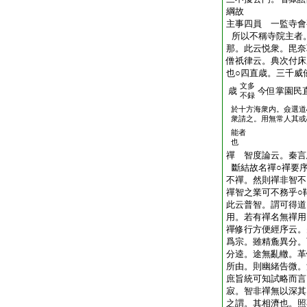
綱故
主事四員 一監寺會
所以不稱寺院主者
那。此云悦衆。毘奈
僧祇律云。典次付床
也○四直歳。三千威
文多
歳
今但掌園民
不録
於十方海衆内。僉選道
衆請之。用無常人其或
能者
也
禪 智度論云。秦言
斷結故名禪○禪要
不禪。然則禪非智不
禪智之業可不務乎○
此云普智。謂可得道
用。若有禪名無禪用
禪修行方便經序云。
爲宗。雖精麁異分。
分逵。途無亂轍。革
所由。則幽緒告微。
庶旨統可知試略而言
寂。智非禪無以深其
之謂。其相濟也。照