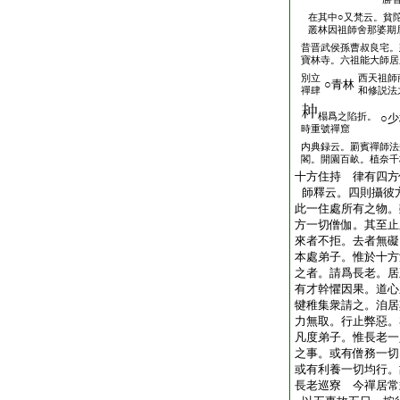
在其中○又梵云。貧
叢林因祖師舍那婆期
昔晋武侯孫曹叔良宅。
寶林寺。六祖能大師居
別立
西天祖師
○青林
禪肆
和修説法
榻爲之陷折。
○
時重號禪窟
内典録云。罽賓禪師法
閣。開園百畝。植奈千
十方住持 律有四方
師釋云。四則攝彼
此一住處所有之物。
方一切僧伽。其至止
來者不拒。去者無礙
本處弟子。惟於十方
之者。請爲長老。居
有才幹懼因果。道心
犍稚集衆請之。洎居
力無取。行止弊惡。
凡度弟子。惟長老一
之事。或有僧務一切
或有利養一切均行。
長老巡寮 今禪居常