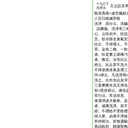
十九已下
又云設見
洗淨法
取添爲善○虚空藏經
八百日能滅罪咎
洗淨 四分云。洗穢
説勝義。洗淨有三
心。云何此中。但説
言。欲令除去臭氣安
比丘。不得禮人。不
罪。染有二種。一飮
者。但是糞土涎唾汚
者。佛言。汝等比丘
經云。比丘若不洗大
不得坐僧床座及禮三
拜○律云。凡洗淨用
洗之。出外先以灰滓
三度摩擦水洗又用皂
前○毘奈耶云。佛告
常行法。常須存意。
身潔淨諸天敬奉。是
者。咸應洗淨。若不
經。不禮他不受他禮
得入衆。由身不淨故
所持呪法。皆無靈驗
善品軌則 顯揚聖教