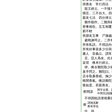
得善友 常行四法
龍王經云。一不慢
愼言。三不自大。四
親友七法 四分律云
難作能作。二難與
密事相告。五互相覆
窮不輕
視朋友五事 尸迦越
處曉諫呵止。二所
所有私語。不得説向
所有好事當多少分與
庸人 音義云。謂常
言。惡人爲友。此
染習 佛本行經云。
肆。佛令難陀取少
臭手問之。難陀曰。
店令取裹香紙。掬少
唯聞香氣。佛語難陀
復如是。若親善友。
間字去聲。
察間諜
中間言語鬪
不得因他語便相棄
謂徴其辭
察
察有罪也
住 持