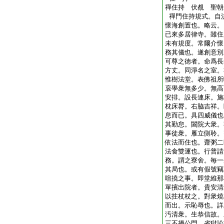
禪住持 伏覩 聖朝
禪門住持規式。自
懷海創置也。略云。
已來多居律寺。雖住
未有規度。常爾介懷
務其儀也。遂創意別
可尊之徳者。命爲長
方丈。同淨名之室。
惟樹法堂。表佛祖所
裒學衆無多少。無高
安排。設長連床。施
枕床脣。右脇吉祥。
息而已。具四威儀也
其勤怠。闔院大衆。
事徒衆。雁立側聆。
依法而住也。齋粥二
法食雙運也。行普請
務。謂之寮舍。毎一
其局也。或有假號竊
喧撓之事。即堂維那
單擯出院者。貴安清
以拄杖杖之。對衆燒
而出。示恥辱也。詳
汚清衆。生恭信故。
三不擾公門。省獄訟