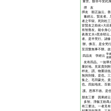
量苦。餘罪今受此
擇 友
擇友 順正論云。善
豫經云。賢友者。
者之牢獄。死則杜三
皆賢友之助矣○大莊
有智善友。能令身心
眞善丈夫○毘奈耶云
者。是半梵行。諸修
辦。佛言。是全梵
至涅槃無事不辦。故
孛
四品友 孛經云
達
友有四品。一如華
棄於地。見富貴則附
秤友。謂。物重頭低
無與則慢。是也。三
集之。毛羽蒙光。貴
也。四如地友。百穀
護。恩厚不徳。是
朋友三要 因果經云
多智。淨飯王勅爲
有三要法。一者見有
好事深生隨喜。三在