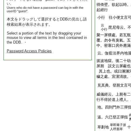
い。
得倚壁。欲起以時。
Users who do not have a password can log in with the
起經行
userID "guest".
小行 往小便文言
本文をドラッグして選択するとDDBの見出し語
検索結果が表示されます。
云
毘尼母云。
小行
Select a portion of the text by dragging your
聚一屏猥處。若瓦瓶
mouse to view all terms in the text contained in
覆。勿令有臭氣。五
the DDB. ・
中。密塞口房外應滿
Password Access Policies
云。伽藍法界内地
拔波地獄。後二十劫
屏厠 説文云屏蔽也
其上也。或曰溷溷
穢之處。宜潔清故。
見其典。登厠文言
威儀經云。上厠有二
行不得於道上禮人。
地。四到門外三彈
逼。六已登正彈指
草即籌子浙
草劃地
十
人呼厠草