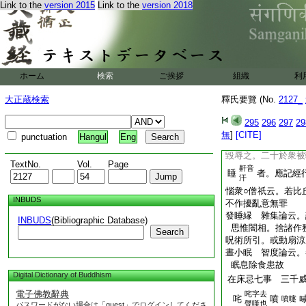
Link to the
version 2015
Link to the
version 2018
最第一。由是因縁。
臥時。身無掉亂。念
惡夢故
睡眠 臥之垂熟也。
一也。令人不自在
發覺淨心經。有二十
ホーム
検索
ご挨拶
組織
利
二身體沉重。三皮膚
諸大穢濁威徳薄少。
大正蔵検索
釋氏要覽 (No.
2127_
瘡疱。八多懈怠。九
欲疲倦。十二常趣黒
295
296
297
29
四禀質愚癡。十五多
無
]
[CITE]
punctuation
Hangul
Eng
十七白法減。十八多
毀辱之。二十於衆被
TextNo.
Vol.
Page
鼾音
睡
者。應記經
汗
惱衆○僧祇云。若比
INBUDS
不作擾亂意無罪
發睡縁 雜集論云。
INBUDS
(Bibliographic Database)
思惟闇相。捨諸作
Search
呪術所引。或動扇涼
晝小眠 智度論云。
眠息除食患故
Digital Dictionary of Buddhism
在床忌七事 三千
電子佛教辭典
咤字去
咤
噴
噴嚏
聲嘆也
パスワードがない場合は「guest」でログインしてくださ